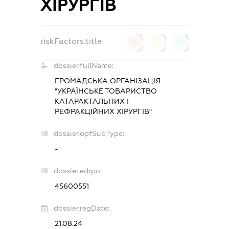
ХІРУРГІВ
riskFactors.title
0
0
0
dossier.fullName:
ГРОМАДСЬКА ОРГАНІЗАЦІЯ
"УКРАЇНСЬКЕ ТОВАРИСТВО
КАТАРАКТАЛЬНИХ І
РЕФРАКЦІЙНИХ ХІРУРГІВ"
dossier.opfSubType:
-
dossier.edrpo:
45600551
dossier.regDate:
21.08.24