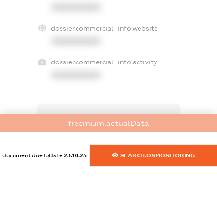
XXXXXXXXXX
dossier.commercial_info.website
XXXXXXXXXX
dossier.commercial_info.activity
XXXXXXXXXX
freemium.exampleText_1
freemium.actualData
freemium.exampleText_2
freemium.anonymousPerSearch2
FREEMIUM.DETAILS
document.dueToDate
23.10.25
SEARCH.ONMONITORING
FREEMIUM.REGISTER