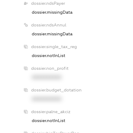
dossier.ndsPayer
dossier.missingData
dossier.ndsAnnul
dossier.missingData
dossier.single_tax_reg
dossier.notInList
dossier.non_profit
XXXXXXXXXX
dossier.budget_dotation
XXXXXXXXXX
dossier.palne_akciz
dossier.notInList