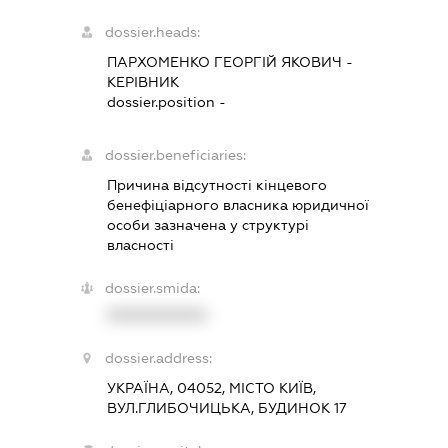
dossier.heads:
ПАРХОМЕНКО ГЕОРГІЙ ЯКОВИЧ
-
КЕРІВНИК
dossier.position -
dossier.beneficiaries:
Причина відсутності кінцевого
бенефіціарного власника юридичної
особи зазначена у структурі
власності
dossier.smida:
XXXXXXXXXX
dossier.address:
УКРАЇНА, 04052, МІСТО КИЇВ,
ВУЛ.ГЛИБОЧИЦЬКА, БУДИНОК 17