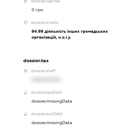
dossier.capital:
0 грн.
dossier.kveds:
94.99
діяльність інших громадських
організацій, н.в.і.у.
dossier.tax
dossier.staff
XXXXXXXXXX
dossier.taxDebt
dossier.missingData
dossier.esvDebt
dossier.missingData