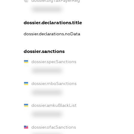
dossier.bigTaxPayerReg
XXXXXXXXXX
dossier.declarations.title
dossier.declarations.noData
dossier.sanctions
dossier.specSanctions
XXXXXXXXXX
dossier.rnboSanctions
XXXXXXXXXX
dossier.amkuBlackList
XXXXXXXXXX
dossier.ofacSanctions