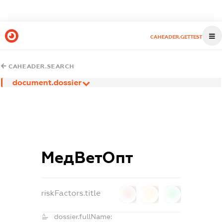
CAHEADER.GETTEST
CAHEADER.SEARCH
document.dossier
МедВетОпт
riskFactors.title
0
0
0
dossier.fullName: