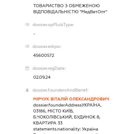
ТОВАРИСТВО З ОБМЕЖЕНОЮ
ВІДПОВІДАЛЬНІСТЮ "МедВетОпт"
dossier.opfSubType:
-
dossier.edrpo:
45600572
dossier.regDate:
02.09.24
dossier.foundersAndBenef:
МІРЧУК ВІТАЛІЙ ОЛЕКСАНДРОВИЧ
dossier.founderAddress
УКРАЇНА,
03186, МІСТО КИЇВ,
Б.ЧОКОЛІВСЬКИЙ, БУДИНОК 8,
КВАРТИРА 33
statements.nationality:
Україна