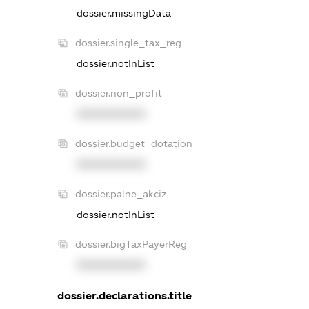
dossier.missingData
dossier.single_tax_reg
dossier.notInList
dossier.non_profit
XXXXXXXXXX
dossier.budget_dotation
XXXXXXXXXX
dossier.palne_akciz
dossier.notInList
dossier.bigTaxPayerReg
XXXXXXXXXX
dossier.declarations.title