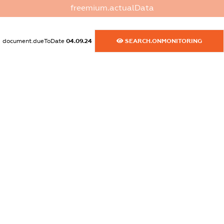
freemium.actualData
dossier.commercial_info.activity
XXXXXXXXXX
document.dueToDate
04.09.24
SEARCH.ONMONITORING
freemium.exampleText_1
freemium.exampleText_2
freemium.anonymousPerSearch2
FREEMIUM.DETAILS
FREEMIUM.REGISTER