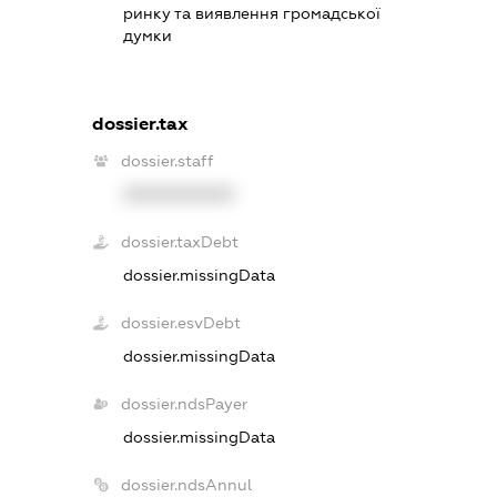
ринку та виявлення громадської
думки
dossier.tax
dossier.staff
XXXXXXXXXX
dossier.taxDebt
dossier.missingData
dossier.esvDebt
dossier.missingData
dossier.ndsPayer
dossier.missingData
dossier.ndsAnnul