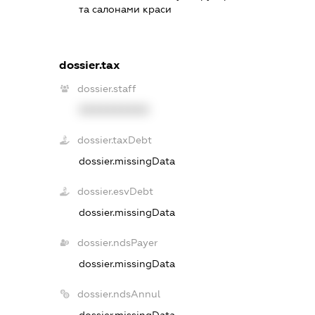
та салонами краси
dossier.tax
dossier.staff
XXXXXXXXXX
dossier.taxDebt
dossier.missingData
dossier.esvDebt
dossier.missingData
dossier.ndsPayer
dossier.missingData
dossier.ndsAnnul