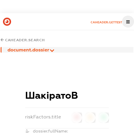
CAHEADER.GETTEST
CAHEADER.SEARCH
document.dossier
ШакіратоВ
riskFactors.title
0
0
0
dossier.fullName: