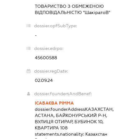
ТОВАРИСТВО З ОБМЕЖЕНОЮ
ВІДПОВІДАЛЬНІСТЮ "ШакіратоВ"
dossier.opfSubType:
-
dossier.edrpo:
45600588
dossier.regDate:
02.09.24
dossier.foundersAndBenef:
ІСАБАЄВА РІММА
dossier.founderAddress
КАЗАХСТАН,
АСТАНА, БАЙКОНУРСЬКИЙ Р-Н,
ВУЛИЦЯ ОТИРАР, БУБИНОК 10,
КВАРТИРА 108
statements.nationality:
Казахстан