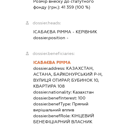
Розмір внеску до статутного
фонду (грн.):
41 359
(100 %)
dossier.heads:
ІСАБАЄВА РІММА
-
КЕРІВНИК
dossier.position -
dossier.beneficiaries:
ІСАБАЄВА РІММА
dossier.address:
КАЗАХСТАН,
АСТАНА, БАЙКОНУРСЬКИЙ Р-Н,
ВУЛИЦЯ ОТИРАР, БУБИНОК 10,
КВАРТИРА 108
dossier.nationality:
Казахстан
dossier.benefInterest:
100
dossier.benefType:
Прямий
вирішальний вплив
dossier.benefRole:
КІНЦЕВИЙ
БЕНЕФІЦІАРНИЙ ВЛАСНИК