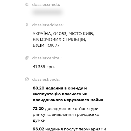
dossier.smida:
XXXXXXXXXX
dossier.address:
УКРАЇНА, 04053, МІСТО КИЇВ,
ВУЛ.СІЧОВИХ СТРІЛЬЦІВ,
БУДИНОК 77
dossier.capital:
41 359 грн.
dossier.kveds:
68.20
надання в оренду й
експлуатацію власного чи
орендованого нерухомого майна
73.20
дослідження кон'юнктури
ринку та виявлення громадської
думки
96.02
надання послуг перукарнями