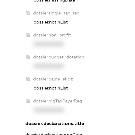
dossier.missingData
dossier.single_tax_reg
dossier.notInList
dossier.non_profit
XXXXXXXXXX
dossier.budget_dotation
XXXXXXXXXX
dossier.palne_akciz
dossier.notInList
dossier.bigTaxPayerReg
XXXXXXXXXX
dossier.declarations.title
dossier.declarations.noData