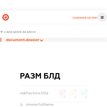
CAHEADER.GETTEST
CAHEADER.SEARCH
document.dossier
РАЗМ БЛД
riskFactors.title
0
0
0
dossier.fullName: