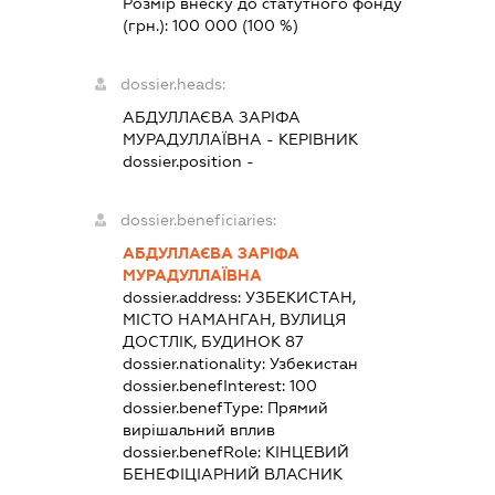
Розмір внеску до статутного фонду
(грн.):
100 000
(100 %)
dossier.heads:
АБДУЛЛАЄВА ЗАРІФА
МУРАДУЛЛАЇВНА
-
КЕРІВНИК
dossier.position -
dossier.beneficiaries:
АБДУЛЛАЄВА ЗАРІФА
МУРАДУЛЛАЇВНА
dossier.address:
УЗБЕКИСТАН,
МІСТО НАМАНГАН, ВУЛИЦЯ
ДОСТЛІК, БУДИНОК 87
dossier.nationality:
Узбекистан
dossier.benefInterest:
100
dossier.benefType:
Прямий
вирішальний вплив
dossier.benefRole:
КІНЦЕВИЙ
БЕНЕФІЦІАРНИЙ ВЛАСНИК