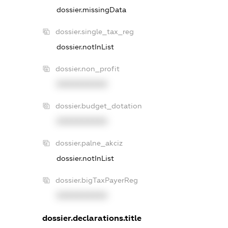
dossier.missingData
dossier.single_tax_reg
dossier.notInList
dossier.non_profit
XXXXXXXXXX
dossier.budget_dotation
XXXXXXXXXX
dossier.palne_akciz
dossier.notInList
dossier.bigTaxPayerReg
XXXXXXXXXX
dossier.declarations.title