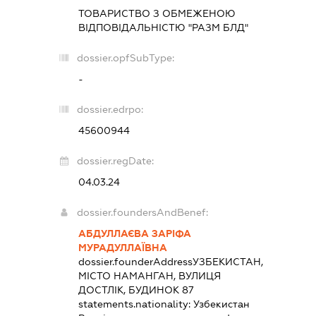
ТОВАРИСТВО З ОБМЕЖЕНОЮ
ВІДПОВІДАЛЬНІСТЮ "РАЗМ БЛД"
dossier.opfSubType:
-
dossier.edrpo:
45600944
dossier.regDate:
04.03.24
dossier.foundersAndBenef:
АБДУЛЛАЄВА ЗАРІФА
МУРАДУЛЛАЇВНА
dossier.founderAddress
УЗБЕКИСТАН,
МІСТО НАМАНГАН, ВУЛИЦЯ
ДОСТЛІК, БУДИНОК 87
statements.nationality:
Узбекистан