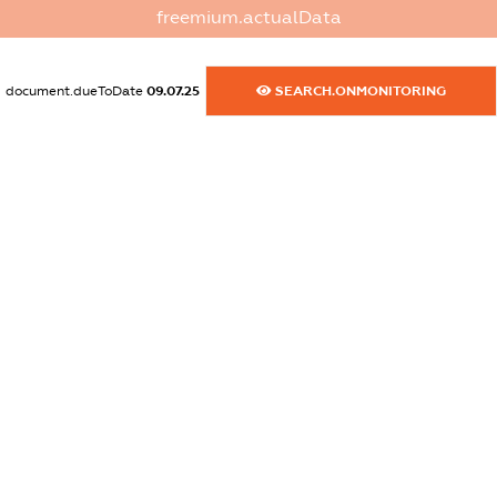
freemium.actualData
dossier.commercial_info.activity
XXXXXXXXXX
document.dueToDate
09.07.25
SEARCH.ONMONITORING
freemium.exampleText_1
freemium.exampleText_2
freemium.anonymousPerSearch2
FREEMIUM.DETAILS
FREEMIUM.REGISTER