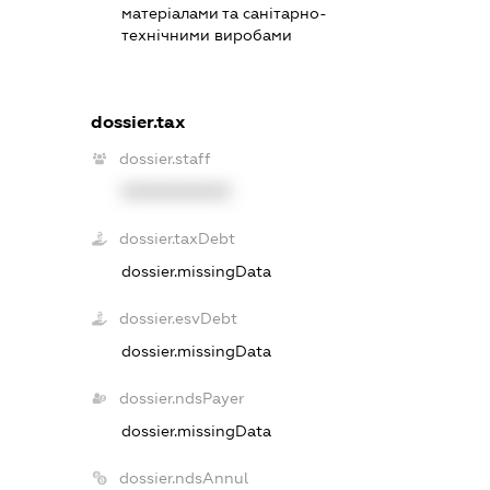
матеріалами та санітарно-
технічними виробами
dossier.tax
dossier.staff
XXXXXXXXXX
dossier.taxDebt
dossier.missingData
dossier.esvDebt
dossier.missingData
dossier.ndsPayer
dossier.missingData
dossier.ndsAnnul