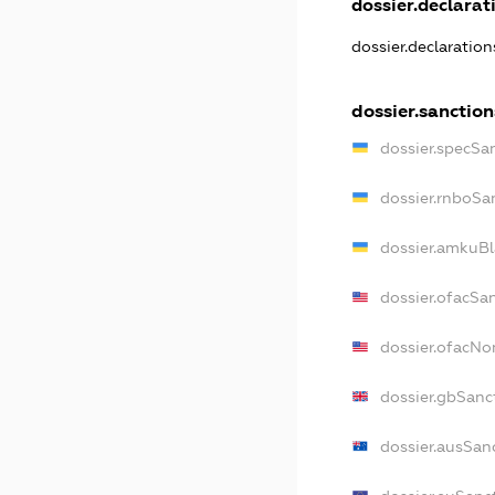
dossier.declarati
dossier.declaratio
dossier.sanction
dossier.specSa
dossier.rnboSa
dossier.amkuBl
dossier.ofacSa
dossier.ofacN
dossier.gbSanc
dossier.ausSan