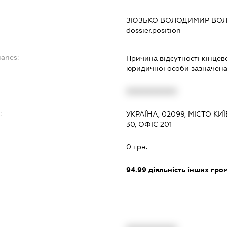
ЗЮЗЬКО ВОЛОДИМИР ВО
dossier.position -
aries:
Причина відсутності кінцев
юридичної особи зазначена 
XXXXXXXXXX
:
УКРАЇНА, 02099, МІСТО К
30, ОФІС 201
0 грн.
94.99
діяльність інших грома