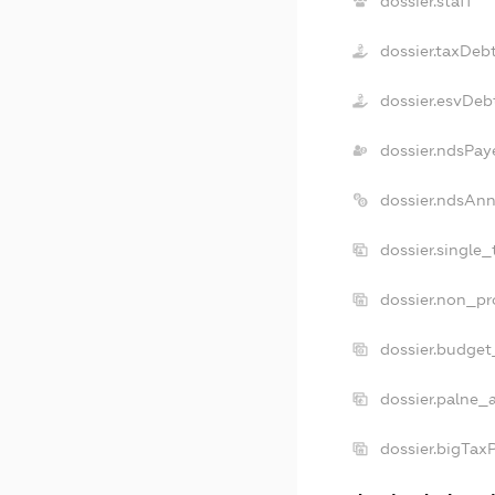
dossier.staff
dossier.taxDeb
dossier.esvDeb
dossier.ndsPay
dossier.ndsAnn
dossier.single
dossier.non_pr
dossier.budget
dossier.palne_
dossier.bigTax