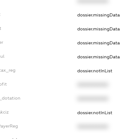
XXXXXXXXXX
t
dossier.missingData
t
dossier.missingData
er
dossier.missingData
ul
dossier.missingData
_tax_reg
dossier.notInList
ofit
XXXXXXXXXX
_dotation
XXXXXXXXXX
akciz
dossier.notInList
PayerReg
XXXXXXXXXX