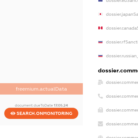
dossier.euSanc
dossier.japanS
dossier.canada
dossier.rfSanct
dossier.russian
dossier.comme
dossier.commer
freemium.actualData
dossier.commer
document.dueToDate
17.05.24
dossier.commer
SEARCH.ONMONITORING
dossier.commer
dossier.commer