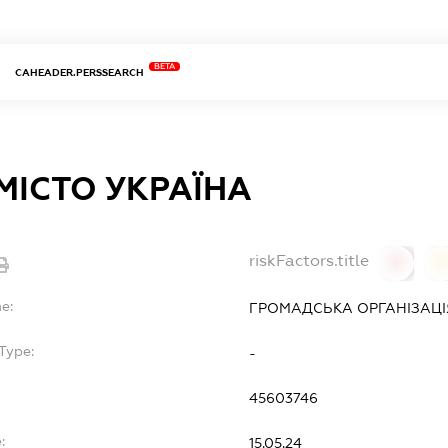
BETA
CAHEADER.PERSSEARCH
МІСТО УКРАЇНА
riskFactors.title
0
0
e:
ГРОМАДСЬКА ОРГАНІЗАЦІЯ
Type:
-
45603746
:
15.05.24