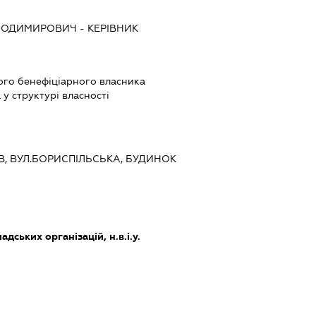
ЛОДИМИРОВИЧ
-
КЕРІВНИК
ого бенефіціарного власника
у структурі власності
ИЇВ, ВУЛ.БОРИСПІЛЬСЬКА, БУДИНОК
дських організацій, н.в.і.у.