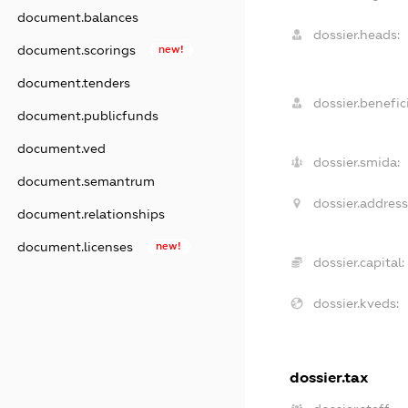
document.balances
dossier.heads:
document.scorings
new!
document.tenders
dossier.benefici
document.publicfunds
document.ved
dossier.smida:
document.semantrum
dossier.address
document.relationships
document.licenses
new!
dossier.capital:
dossier.kveds:
dossier.tax