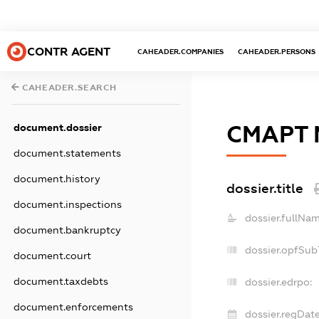
CONTR AGENT
CAHEADER.COMPANIES
CAHEADER.PERSONS
CAHEADER.SEARCH
СМАРТ 
document.dossier
document.statements
document.history
dossier.title
document.inspections
dossier.fullNam
document.bankruptcy
dossier.opfSub
document.court
document.taxdebts
dossier.edrpo:
document.enforcements
dossier.regDate