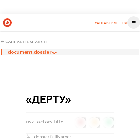
CAHEADER.GETTEST
CAHEADER.SEARCH
document.dossier
«ДЕРТУ»
riskFactors.title
0
0
0
dossier.fullName: