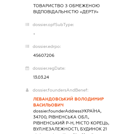
ТОВАРИСТВО З ОБМЕЖЕНОЮ
ВІДПОВІДАЛЬНІСТЮ «ДЕРТУ»
dossier.opfSubType:
-
dossier.edrpo:
45607206
dossier.regDate:
13.03.24
dossier.foundersAndBenef:
ЛЕВАНДОВСЬКИЙ ВОЛОДИМИР
ВАСИЛЬОВИЧ
dossier.founderAddress
УКРАЇНА,
34700, РІВНЕНСЬКА ОБЛ.,
РІВНЕНСЬКИЙ Р-Н, МІСТО КОРЕЦЬ,
ВУЛ.НЕЗАЛЕЖНОСТІ, БУДИНОК 21