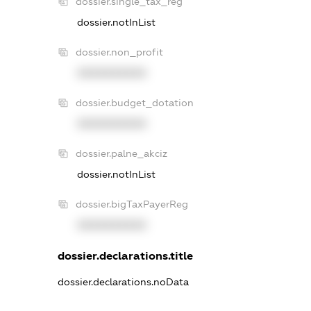
dossier.single_tax_reg
dossier.notInList
dossier.non_profit
XXXXXXXXXX
dossier.budget_dotation
XXXXXXXXXX
dossier.palne_akciz
dossier.notInList
dossier.bigTaxPayerReg
XXXXXXXXXX
dossier.declarations.title
dossier.declarations.noData