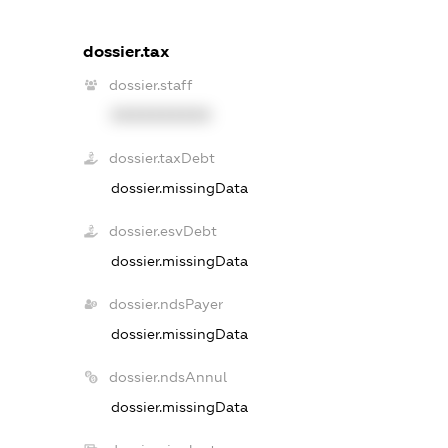
dossier.tax
dossier.staff
XXXXXXXXXX
dossier.taxDebt
dossier.missingData
dossier.esvDebt
dossier.missingData
dossier.ndsPayer
dossier.missingData
dossier.ndsAnnul
dossier.missingData