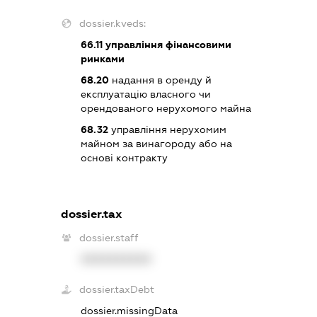
dossier.kveds:
66.11
управління фінансовими
ринками
68.20
надання в оренду й
експлуатацію власного чи
орендованого нерухомого майна
68.32
управління нерухомим
майном за винагороду або на
основі контракту
dossier.tax
dossier.staff
XXXXXXXXXX
dossier.taxDebt
dossier.missingData