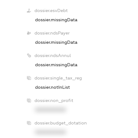
dossier.esvDebt
dossier.missingData
dossier.ndsPayer
dossier.missingData
dossier.ndsAnnul
dossier.missingData
dossier.single_tax_reg
dossier.notInList
dossier.non_profit
XXXXXXXXXX
dossier.budget_dotation
XXXXXXXXXX