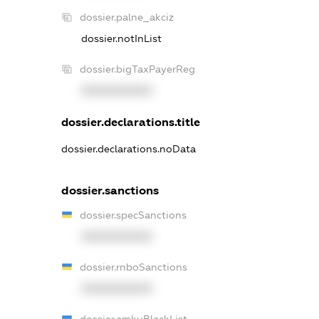
dossier.palne_akciz
dossier.notInList
dossier.bigTaxPayerReg
XXXXXXXXXX
dossier.declarations.title
dossier.declarations.noData
dossier.sanctions
dossier.specSanctions
XXXXXXXXXX
dossier.rnboSanctions
XXXXXXXXXX
dossier.amkuBlackList