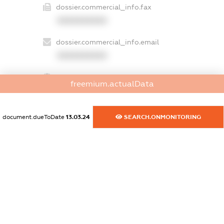
dossier.commercial_info.fax
XXXXXXXXXX
dossier.commercial_info.email
XXXXXXXXXX
dossier.commercial_info.website
freemium.actualData
XXXXXXXXXX
dossier.commercial_info.activity
document.dueToDate
13.03.24
SEARCH.ONMONITORING
XXXXXXXXXX
freemium.exampleText_1
freemium.exampleText_2
freemium.anonymousPerSearch2
FREEMIUM.DETAILS
FREEMIUM.REGISTER