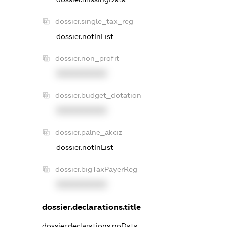
dossier.single_tax_reg
dossier.notInList
dossier.non_profit
XXXXXXXXXX
dossier.budget_dotation
XXXXXXXXXX
dossier.palne_akciz
dossier.notInList
dossier.bigTaxPayerReg
XXXXXXXXXX
dossier.declarations.title
dossier.declarations.noData