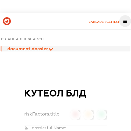
CAHEADER.GETTEST
CAHEADER.SEARCH
document.dossier
КУТЕОЛ БЛД
riskFactors.title
0
0
0
dossier.fullName: