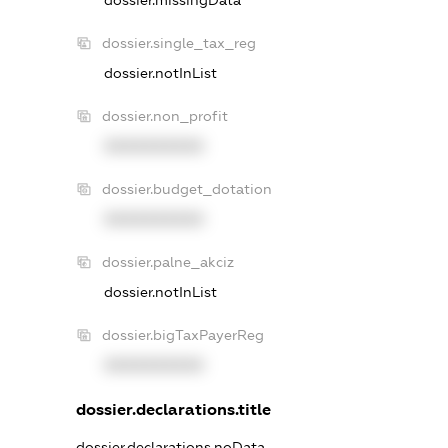
dossier.single_tax_reg
dossier.notInList
dossier.non_profit
XXXXXXXXXX
dossier.budget_dotation
XXXXXXXXXX
dossier.palne_akciz
dossier.notInList
dossier.bigTaxPayerReg
XXXXXXXXXX
dossier.declarations.title
dossier.declarations.noData