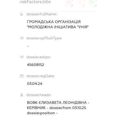
riskFactors.title
0
0
0
dossier.fullName:
ГРОМАДСЬКА ОРГАНІЗАЦІЯ
"МОЛОДІЖНА ІНІЦІАТИВА "УНІЯ"
dossier.opfSubType:
-
dossier.edrpo:
45608152
dossier.regDate:
03.04.24
dossier.heads:
ВОВК ЄЛИЗАВЕТА ЛЕОНІДІВНА
-
КЕРІВНИК
- dossier.from 03.10.25
dossier.position -