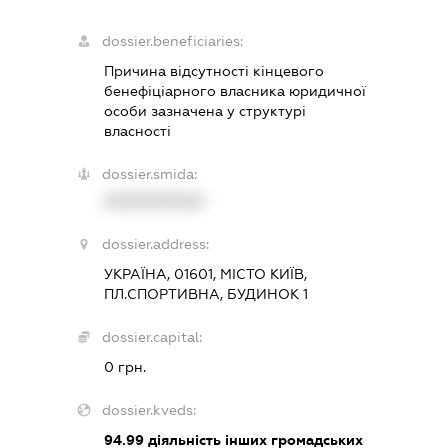
dossier.beneficiaries:
Причина відсутності кінцевого
бенефіціарного власника юридичної
особи зазначена у структурі
власності
dossier.smida:
XXXXXXXXXX
dossier.address:
УКРАЇНА, 01601, МІСТО КИЇВ,
ПЛ.СПОРТИВНА, БУДИНОК 1
dossier.capital:
0 грн.
dossier.kveds:
94.99
діяльність інших громадських