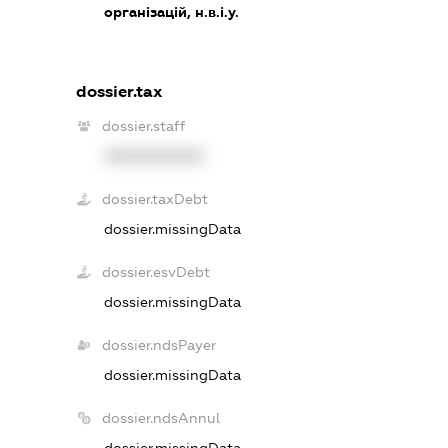
організацій, н.в.і.у.
dossier.tax
dossier.staff
XXXXXXXXXX
dossier.taxDebt
dossier.missingData
dossier.esvDebt
dossier.missingData
dossier.ndsPayer
dossier.missingData
dossier.ndsAnnul
dossier.missingData