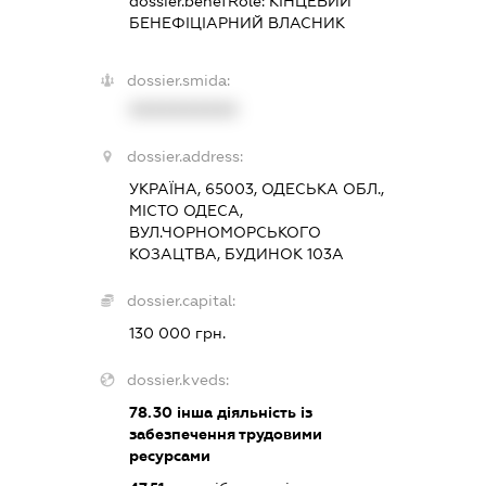
dossier.benefRole:
КІНЦЕВИЙ
БЕНЕФІЦІАРНИЙ ВЛАСНИК
dossier.smida:
XXXXXXXXXX
dossier.address:
УКРАЇНА, 65003, ОДЕСЬКА ОБЛ.,
МІСТО ОДЕСА,
ВУЛ.ЧОРНОМОРСЬКОГО
КОЗАЦТВА, БУДИНОК 103А
dossier.capital:
130 000 грн.
dossier.kveds:
78.30
інша діяльність із
забезпечення трудовими
ресурсами