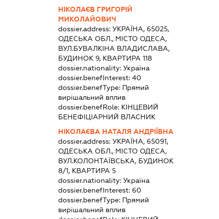
НІКОЛАЄВ ГРИГОРІЙ
МИКОЛАЙОВИЧ
dossier.address:
УКРАЇНА, 65025,
ОДЕСЬКА ОБЛ., МІСТО ОДЕСА,
ВУЛ.БУВАЛКІНА ВЛАДИСЛАВА,
БУДИНОК 9, КВАРТИРА 118
dossier.nationality:
Україна
dossier.benefInterest:
40
dossier.benefType:
Прямий
вирішальний вплив
dossier.benefRole:
КІНЦЕВИЙ
БЕНЕФІЦІАРНИЙ ВЛАСНИК
НІКОЛАЄВА НАТАЛЯ АНДРІЇВНА
dossier.address:
УКРАЇНА, 65091,
ОДЕСЬКА ОБЛ., МІСТО ОДЕСА,
ВУЛ.КОЛОНТАЇВСЬКА, БУДИНОК
8/1, КВАРТИРА 5
dossier.nationality:
Україна
dossier.benefInterest:
60
dossier.benefType:
Прямий
вирішальний вплив