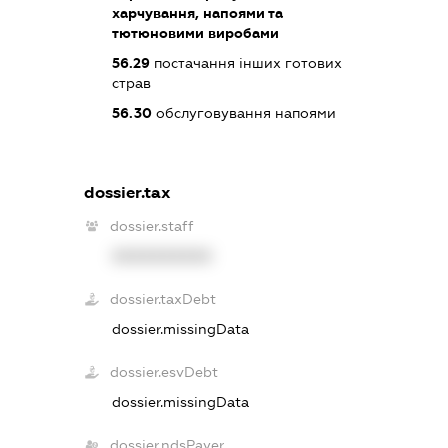
харчування, напоями та
тютюновими виробами
56.29
постачання інших готових
страв
56.30
обслуговування напоями
dossier.tax
dossier.staff
XXXXXXXXXX
dossier.taxDebt
dossier.missingData
dossier.esvDebt
dossier.missingData
dossier.ndsPayer