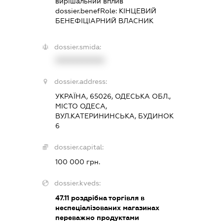
вирішальний вплив
dossier.benefRole:
КІНЦЕВИЙ
БЕНЕФІЦІАРНИЙ ВЛАСНИК
dossier.smida:
XXXXXXXXXX
dossier.address:
УКРАЇНА, 65026, ОДЕСЬКА ОБЛ.,
МІСТО ОДЕСА,
ВУЛ.КАТЕРИНИНСЬКА, БУДИНОК
6
dossier.capital:
100 000 грн.
dossier.kveds:
47.11
роздрібна торгівля в
неспеціалізованих магазинах
переважно продуктами