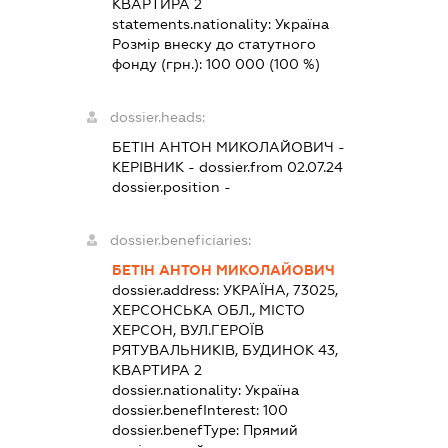
КВАРТИРА 2
statements.nationality:
Україна
Розмір внеску до статутного
фонду (грн.):
100 000
(100 %)
dossier.heads:
БЕТІН АНТОН МИКОЛАЙОВИЧ
-
КЕРІВНИК
- dossier.from 02.07.24
dossier.position -
dossier.beneficiaries:
БЕТІН АНТОН МИКОЛАЙОВИЧ
dossier.address:
УКРАЇНА, 73025,
ХЕРСОНСЬКА ОБЛ., МІСТО
ХЕРСОН, ВУЛ.ГЕРОЇВ
РЯТУВАЛЬНИКІВ, БУДИНОК 43,
КВАРТИРА 2
dossier.nationality:
Україна
dossier.benefInterest:
100
dossier.benefType:
Прямий