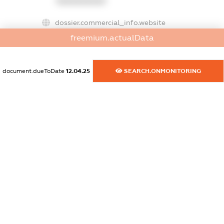
XXXXXXXXXX
dossier.commercial_info.website
XXXXXXXXXX
freemium.actualData
dossier.commercial_info.activity
XXXXXXXXXX
document.dueToDate
12.04.25
SEARCH.ONMONITORING
freemium.exampleText_1
freemium.exampleText_2
freemium.anonymousPerSearch2
FREEMIUM.DETAILS
FREEMIUM.REGISTER