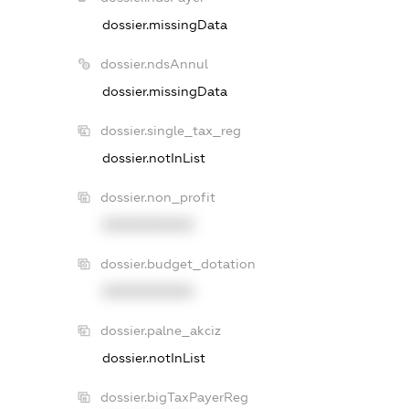
dossier.missingData
dossier.ndsAnnul
dossier.missingData
dossier.single_tax_reg
dossier.notInList
dossier.non_profit
XXXXXXXXXX
dossier.budget_dotation
XXXXXXXXXX
dossier.palne_akciz
dossier.notInList
dossier.bigTaxPayerReg