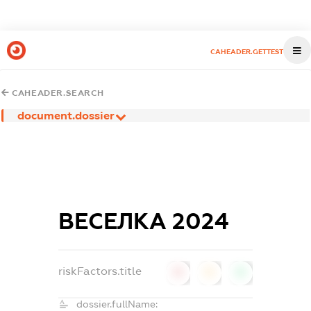
CAHEADER.GETTEST
CAHEADER.SEARCH
document.dossier
ВЕСЕЛКА 2024
riskFactors.title
0
0
0
dossier.fullName: