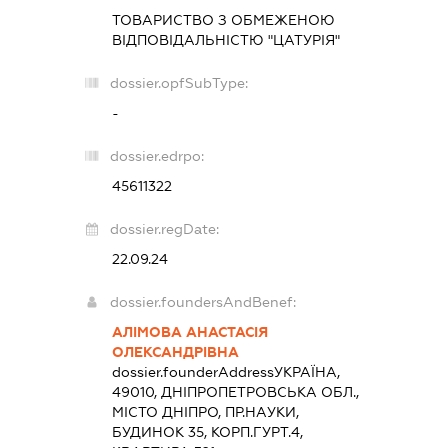
ТОВАРИСТВО З ОБМЕЖЕНОЮ
ВІДПОВІДАЛЬНІСТЮ "ЦАТУРІЯ"
dossier.opfSubType:
-
dossier.edrpo:
45611322
dossier.regDate:
22.09.24
dossier.foundersAndBenef:
АЛІМОВА АНАСТАСІЯ
ОЛЕКСАНДРІВНА
dossier.founderAddress
УКРАЇНА,
49010, ДНІПРОПЕТРОВСЬКА ОБЛ.,
МІСТО ДНІПРО, ПР.НАУКИ,
БУДИНОК 35, КОРП.ГУРТ.4,