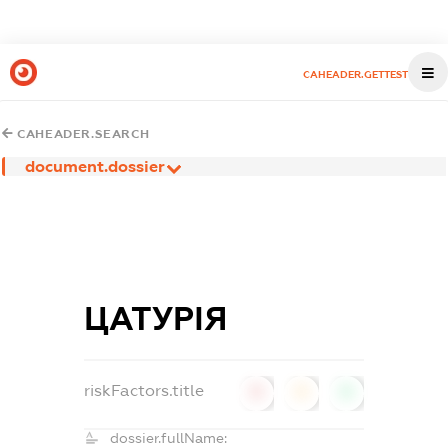
CAHEADER.GETTEST
CAHEADER.SEARCH
document.dossier
ЦАТУРІЯ
riskFactors.title
0
0
0
dossier.fullName: