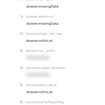
dossier.missingData
dossier.ndsAnnul
dossier.missingData
dossier.single_tax_reg
dossier.notInList
dossier.non_profit
XXXXXXXXXX
dossier.budget_dotation
XXXXXXXXXX
dossier.palne_akciz
dossier.notInList
dossier.bigTaxPayerReg