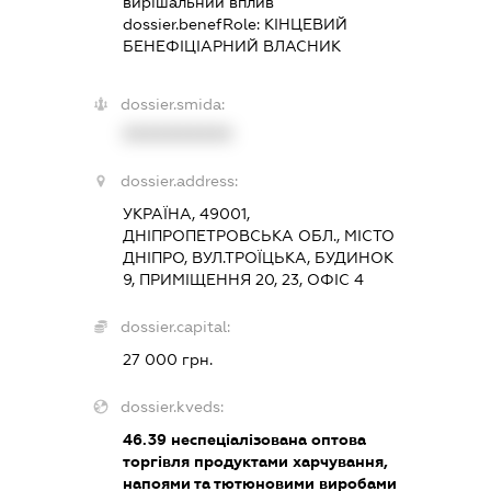
вирішальний вплив
dossier.benefRole:
КІНЦЕВИЙ
БЕНЕФІЦІАРНИЙ ВЛАСНИК
dossier.smida:
XXXXXXXXXX
dossier.address:
УКРАЇНА, 49001,
ДНІПРОПЕТРОВСЬКА ОБЛ., МІСТО
ДНІПРО, ВУЛ.ТРОЇЦЬКА, БУДИНОК
9, ПРИМІЩЕННЯ 20, 23, ОФІС 4
dossier.capital:
27 000 грн.
dossier.kveds:
46.39
неспеціалізована оптова
торгівля продуктами харчування,
напоями та тютюновими виробами