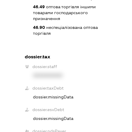
46.49
оптова торгівля іншими
товарами господарського
призначення
46.90
неспеціалізована оптова
торгівля
dossier.tax
dossier.staff
XXXXXXXXXX
dossier.taxDebt
dossier.missingData
dossier.esvDebt
dossier.missingData
dossier.ndsPayer