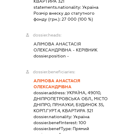
КВАРТИРА 321
statements.nationality:
Україна
Розмір внеску до статутного
фонду (грн.):
27 000
(100 %)
dossier.heads:
АЛІМОВА АНАСТАСІЯ
ОЛЕКСАНДРІВНА
-
КЕРІВНИК
dossier.position -
dossier.beneficiaries:
АЛІМОВА АНАСТАСІЯ
ОЛЕКСАНДРІВНА
dossier.address:
УКРАЇНА, 49010,
ДНІПРОПЕТРОВСЬКА ОБЛ., МІСТО
ДНІПРО, ПР.НАУКИ, БУДИНОК 35,
КОРП.ГУРТ.4, КВАРТИРА 321
dossier.nationality:
Україна
dossier.benefInterest:
100
dossier.benefType:
Прямий