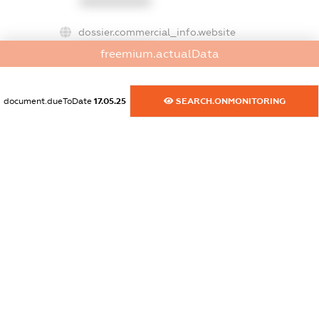
XXXXXXXXXX
dossier.commercial_info.website
XXXXXXXXXX
freemium.actualData
dossier.commercial_info.activity
XXXXXXXXXX
document.dueToDate
17.05.25
SEARCH.ONMONITORING
freemium.exampleText_1
freemium.exampleText_2
freemium.anonymousPerSearch2
FREEMIUM.DETAILS
FREEMIUM.REGISTER