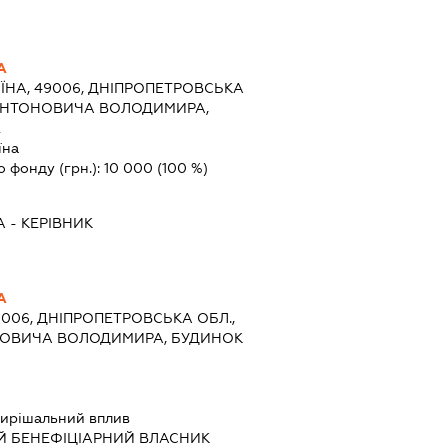
А
ЇНА, 49006, ДНІПРОПЕТРОВСЬКА
Л.АНТОНОВИЧА ВОЛОДИМИРА,
2
їна
о фонду (грн.):
10 000
(100 %)
А
-
КЕРІВНИК
А
9006, ДНІПРОПЕТРОВСЬКА ОБЛ.,
ОНОВИЧА ВОЛОДИМИРА, БУДИНОК
ирішальний вплив
Й БЕНЕФІЦІАРНИЙ ВЛАСНИК