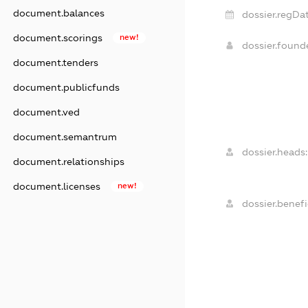
document.balances
dossier.regDat
document.scorings
new!
dossier.foun
document.tenders
document.publicfunds
document.ved
document.semantrum
dossier.heads:
document.relationships
document.licenses
new!
dossier.benefi