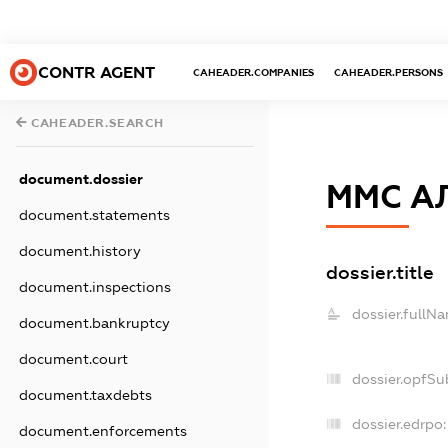
CONTR AGENT
CAHEADER.COMPANIES
CAHEADER.PERSONS
CAHEADER.SEARCH
document.dossier
ММС А
document.statements
document.history
dossier.title
document.inspections
dossier.fullN
document.bankruptcy
document.court
dossier.opfSu
document.taxdebts
dossier.edrpo:
document.enforcements