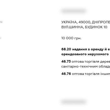
XXXXXXXXXX
s:
УКРАЇНА, 49000, ДНІПРОП
ВУЛ.ШИННА, БУДИНОК 10
:
10 000 грн.
68.20
надання в оренду й е
орендованого нерухомого
46.73
оптова торгівля дере
санітарно-технічним обла
46.76
оптова торгівля інш
XXXXXXXXXX