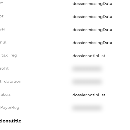
bt
dossier.missingData
bt
dossier.missingData
yer
dossier.missingData
nul
dossier.missingData
e_tax_reg
dossier.notInList
rofit
XXXXXXXXXX
t_dotation
XXXXXXXXXX
_akciz
dossier.notInList
xPayerReg
XXXXXXXXXX
ions.title