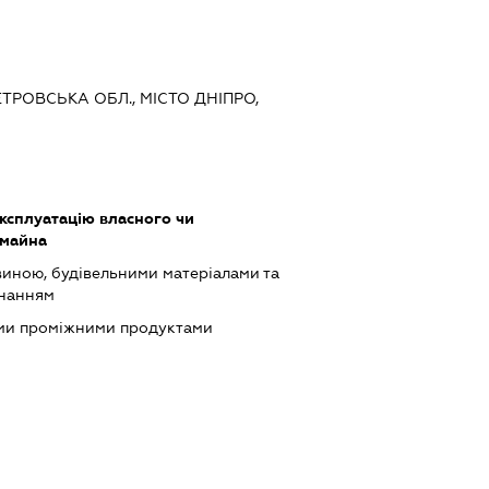
ЕТРОВСЬКА ОБЛ., МІСТО ДНІПРО,
ксплуатацію власного чи
 майна
виною, будівельними матеріалами та
днанням
ими проміжними продуктами