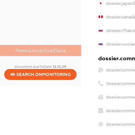
dossier.japan
dossier.canad
dossier.rfSan
dossier.russia
freemium.actualData
dossier.comme
document.dueToDate
12.12.24
dossier.comme
SEARCH.ONMONITORING
dossier.comme
dossier.comme
dossier.comme
dossier.comme