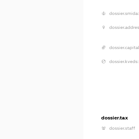
dossier.smida:
dossier.addres
dossier.capital
dossier.kveds:
dossier.tax
dossier.staff