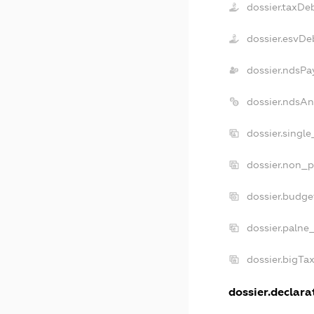
dossier.taxDe
dossier.esvDe
dossier.ndsPa
dossier.ndsAn
dossier.singl
dossier.non_p
dossier.budge
dossier.palne
dossier.bigTa
dossier.declarat