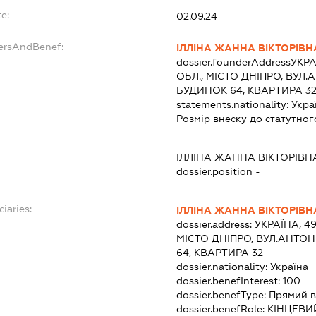
e:
02.09.24
dersAndBenef:
ІЛЛІНА ЖАННА ВІКТОРІВН
dossier.founderAddress
УКРА
ОБЛ., МІСТО ДНІПРО, ВУ
БУДИНОК 64, КВАРТИРА 3
statements.nationality:
Укра
Розмір внеску до статутног
ІЛЛІНА ЖАННА ВІКТОРІВН
dossier.position -
ciaries:
ІЛЛІНА ЖАННА ВІКТОРІВН
dossier.address:
УКРАЇНА, 4
МІСТО ДНІПРО, ВУЛ.АНТ
64, КВАРТИРА 32
dossier.nationality:
Україна
dossier.benefInterest:
100
dossier.benefType:
Прямий в
dossier.benefRole:
КІНЦЕВИ