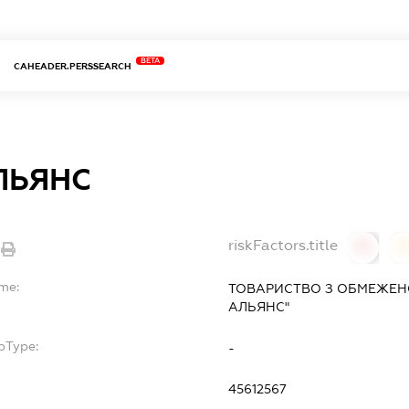
BETA
CAHEADER.PERSSEARCH
ЛЬЯНС
riskFactors.title
0
ame:
ТОВАРИСТВО З ОБМЕЖЕН
АЛЬЯНС"
bType:
-
45612567