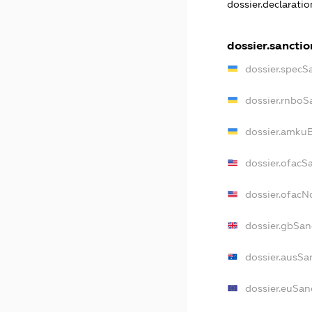
dossier.declarati
dossier.sanctio
dossier.specS
dossier.rnboS
dossier.amkuB
dossier.ofacS
dossier.ofac
dossier.gbSan
dossier.ausSa
dossier.euSan