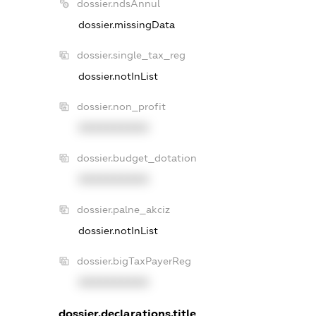
dossier.ndsAnnul
dossier.missingData
dossier.single_tax_reg
dossier.notInList
dossier.non_profit
XXXXXXXXXX
dossier.budget_dotation
XXXXXXXXXX
dossier.palne_akciz
dossier.notInList
dossier.bigTaxPayerReg
XXXXXXXXXX
dossier.declarations.title