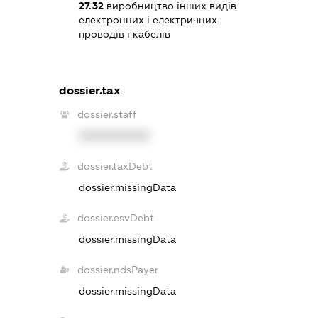
27.32
виробництво інших видів
електронних і електричних
проводів і кабелів
dossier.tax
dossier.staff
XXXXXXXXXX
dossier.taxDebt
dossier.missingData
dossier.esvDebt
dossier.missingData
dossier.ndsPayer
dossier.missingData