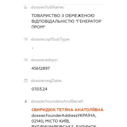
dossier.fullName:
ТОВАРИСТВО З ОБМЕЖЕНОЮ
ВІДПОВІДАЛЬНІСТЮ "ГЕНЕРАТОР
ПРОМ"
dossier.opfSubType:
-
dossier.edrpo:
45612897
dossier.regDate:
07.03.24
dossier.foundersAndBenef:
СВИРИДЮК ТЕТЯНА АНАТОЛІЇВНА
dossier.founderAddress
УКРАЇНА,
02140, МІСТО КИЇВ,
ВУЛ.ВИШНЯКІВСЬКА, БУДИНОК