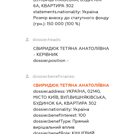
6А, КВАРТИРА 302
statements.nationality:
Україна
Розмір внеску до статутного фонду
(грн.):
150 000
(100 %)
dossier.heads:
СВИРИДЮК ТЕТЯНА АНАТОЛІЇВНА
-
КЕРІВНИК
dossier.position -
dossier.beneficiaries:
СВИРИДЮК ТЕТЯНА АНАТОЛІЇВНА
dossier.address:
УКРАЇНА, 02140,
МІСТО КИЇВ, ВУЛ.ВИШНЯКІВСЬКА,
БУДИНОК 6А, КВАРТИРА 302
dossier.nationality:
Україна
dossier.benefInterest:
100
dossier.benefType:
Прямий
вирішальний вплив
dossier.benefRole:
КІНЦЕВИЙ