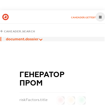
CAHEADER.GETTEST
CAHEADER.SEARCH
document.dossier
ГЕНЕРАТОР
ПРОМ
riskFactors.title
0
0
0