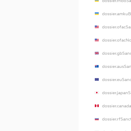
dossier.rnboS
dossier.amkuB
dossier.ofacS
dossier.ofac
dossier.gbSan
dossier.ausSa
dossier.euSan
dossier.japan
dossier.canad
dossier.rfSanc