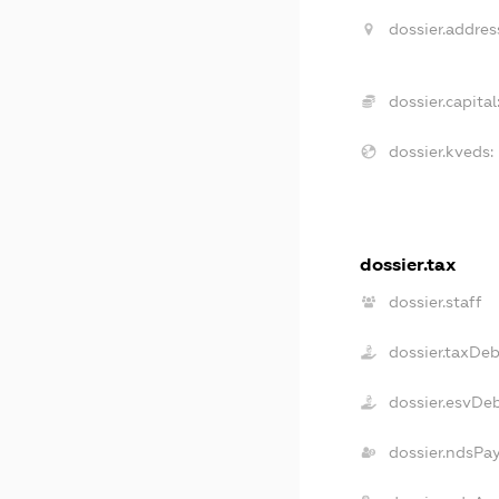
dossier.addres
dossier.capital
dossier.kveds:
dossier.tax
dossier.staff
dossier.taxDe
dossier.esvDe
dossier.ndsPa