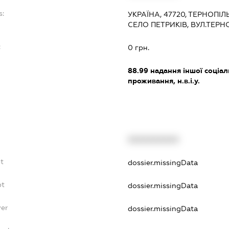
s:
УКРАЇНА, 47720, ТЕРНОПІ
СЕЛО ПЕТРИКІВ, ВУЛ.ТЕРН
:
0 грн.
88.99
надання іншої соціал
проживання, н.в.і.у.
XXXXXXXXXX
bt
dossier.missingData
bt
dossier.missingData
yer
dossier.missingData