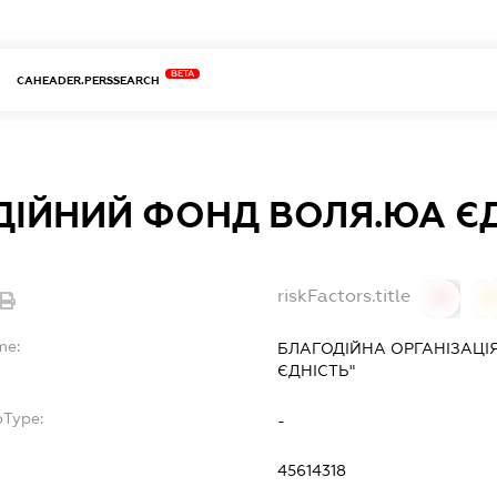
BETA
CAHEADER.PERSSEARCH
ДІЙНИЙ ФОНД ВОЛЯ.ЮА Є
riskFactors.title
0
0
me:
БЛАГОДІЙНА ОРГАНІЗАЦІ
ЄДНІСТЬ"
bType:
-
45614318