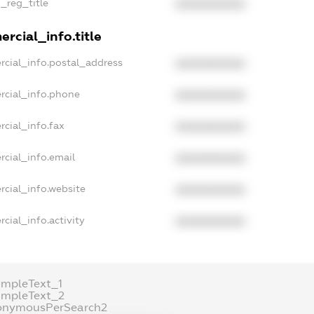
n_reg_title
XXXXXXXXXX
rcial_info.title
rcial_info.postal_address
XXXXXXXXXX
rcial_info.phone
XXXXXXXXXX
rcial_info.fax
XXXXXXXXXX
rcial_info.email
XXXXXXXXXX
rcial_info.website
XXXXXXXXXX
cial_info.activity
XXXXXXXXXX
ampleText_1
ampleText_2
onymousPerSearch2