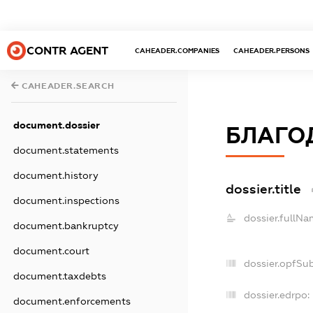
CONTR AGENT
CAHEADER.COMPANIES
CAHEADER.PERSONS
CAHEADER.SEARCH
document.dossier
БЛАГО
document.statements
document.history
dossier.title
document.inspections
dossier.fullNa
document.bankruptcy
document.court
dossier.opfSu
document.taxdebts
dossier.edrpo:
document.enforcements