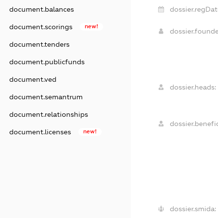
dossier.regDat
document.balances
document.scorings
new!
dossier.found
document.tenders
document.publicfunds
document.ved
dossier.heads:
document.semantrum
document.relationships
dossier.benefic
document.licenses
new!
dossier.smida: