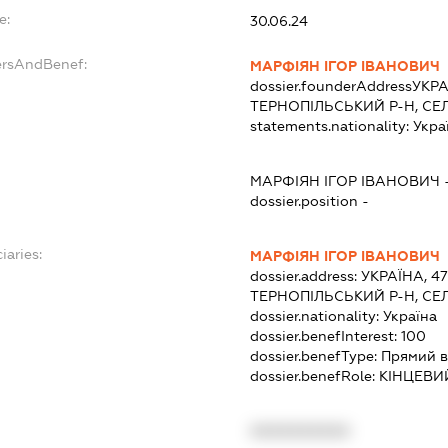
e:
30.06.24
ersAndBenef:
МАРФІЯН ІГОР ІВАНОВИЧ
dossier.founderAddress
УКРА
ТЕРНОПІЛЬСЬКИЙ Р-Н, СЕ
statements.nationality:
Укра
МАРФІЯН ІГОР ІВАНОВИЧ
dossier.position -
iaries:
МАРФІЯН ІГОР ІВАНОВИЧ
dossier.address:
УКРАЇНА, 4
ТЕРНОПІЛЬСЬКИЙ Р-Н, СЕ
dossier.nationality:
Україна
dossier.benefInterest:
100
dossier.benefType:
Прямий в
dossier.benefRole:
КІНЦЕВИ
XXXXXXXXXX