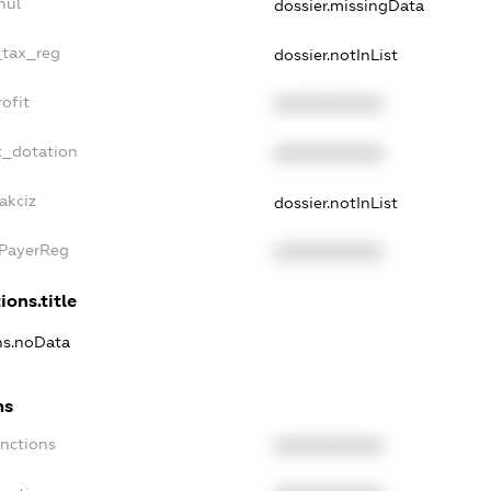
nul
dossier.missingData
_tax_reg
dossier.notInList
ofit
XXXXXXXXXX
t_dotation
XXXXXXXXXX
akciz
dossier.notInList
xPayerReg
XXXXXXXXXX
ions.title
ons.noData
ns
anctions
XXXXXXXXXX