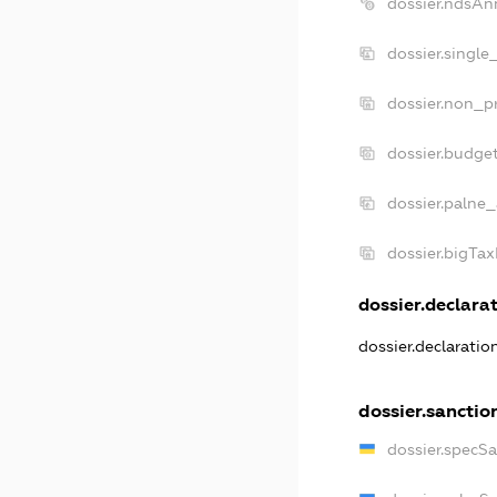
dossier.ndsAn
dossier.single
dossier.non_pr
dossier.budge
dossier.palne_
dossier.bigTa
dossier.declarat
dossier.declarati
dossier.sanctio
dossier.specS