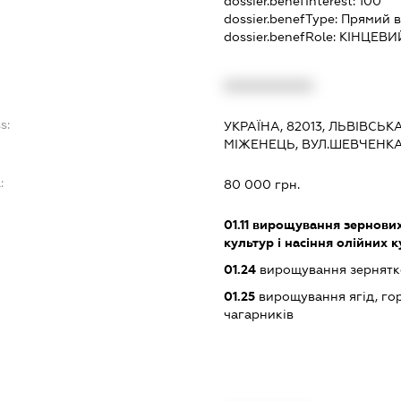
dossier.benefInterest:
100
dossier.benefType:
Прямий в
dossier.benefRole:
КІНЦЕВИ
XXXXXXXXXX
s:
УКРАЇНА, 82013, ЛЬВІВСЬК
МІЖЕНЕЦЬ, ВУЛ.ШЕВЧЕНКА
:
80 000 грн.
01.11
вирощування зернових 
культур і насіння олійних 
01.24
вирощування зернятко
01.25
вирощування ягід, гор
чагарників