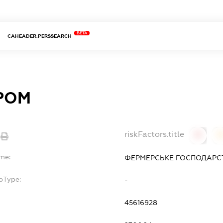
BETA
CAHEADER.PERSSEARCH
РОМ
riskFactors.title
0
ame:
ФЕРМЕРСЬКЕ ГОСПОДАРС
bType:
-
45616928