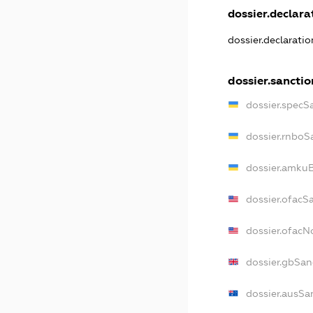
dossier.declarat
dossier.declarati
dossier.sanctio
dossier.specS
dossier.rnboS
dossier.amkuB
dossier.ofacS
dossier.ofac
dossier.gbSan
dossier.ausSa