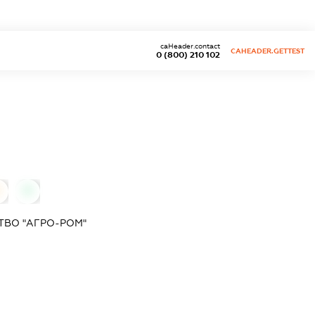
caHeader.contact
CAHEADER.GETTEST
0 (800) 210 102
0
0
ТВО "АГРО-РОМ"