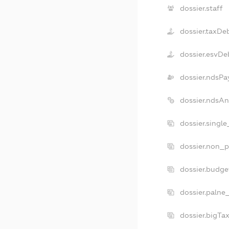
dossier.staff
dossier.taxDe
dossier.esvDe
dossier.ndsPa
dossier.ndsA
dossier.singl
dossier.non_p
dossier.budg
dossier.palne
dossier.bigT