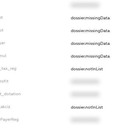
XXXXXXXXXX
bt
dossier.missingData
bt
dossier.missingData
yer
dossier.missingData
nnul
dossier.missingData
e_tax_reg
dossier.notInList
rofit
XXXXXXXXXX
et_dotation
XXXXXXXXXX
_akciz
dossier.notInList
axPayerReg
XXXXXXXXXX