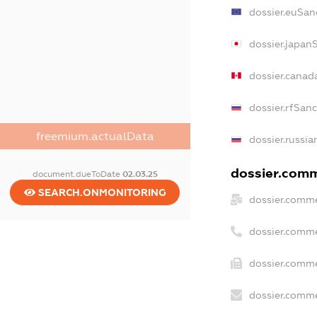
dossier.euSan
dossier.japan
dossier.canad
dossier.rfSan
freemium.actualData
dossier.russia
dossier.comme
document.dueToDate
02.03.25
SEARCH.ONMONITORING
dossier.comme
dossier.comme
dossier.comme
dossier.comme