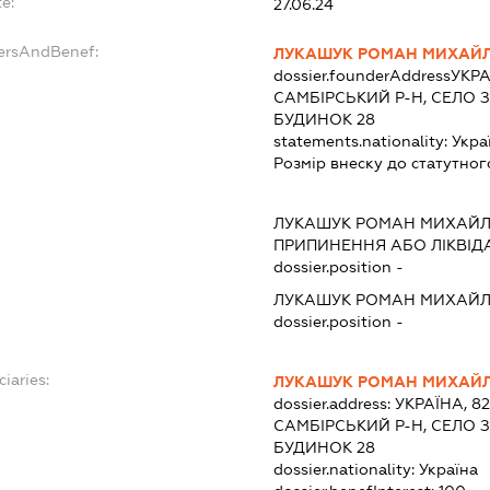
e:
27.06.24
dersAndBenef:
ЛУКАШУК РОМАН МИХАЙ
dossier.founderAddress
УКРА
САМБІРСЬКИЙ Р-Н, СЕЛО 
БУДИНОК 28
statements.nationality:
Укра
Розмір внеску до статутног
ЛУКАШУК РОМАН МИХАЙ
ПРИПИНЕННЯ АБО ЛІКВІД
dossier.position -
ЛУКАШУК РОМАН МИХАЙ
dossier.position -
ciaries:
ЛУКАШУК РОМАН МИХАЙ
dossier.address:
УКРАЇНА, 82
САМБІРСЬКИЙ Р-Н, СЕЛО 
БУДИНОК 28
dossier.nationality:
Україна