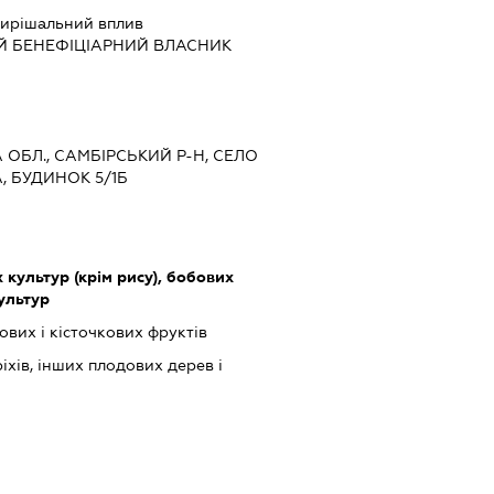
ирішальний вплив
Й БЕНЕФІЦІАРНИЙ ВЛАСНИК
А ОБЛ., САМБІРСЬКИЙ Р-Н, СЕЛО
, БУДИНОК 5/1Б
культур (крім рису), бобових
культур
вих і кісточкових фруктів
іхів, інших плодових дерев і