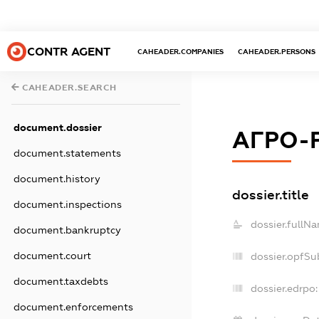
CONTR AGENT
CAHEADER.COMPANIES
CAHEADER.PERSONS
CAHEADER.SEARCH
document.dossier
АГРО-
document.statements
document.history
dossier.title
document.inspections
dossier.fullN
document.bankruptcy
document.court
dossier.opfSu
document.taxdebts
dossier.edrpo:
document.enforcements