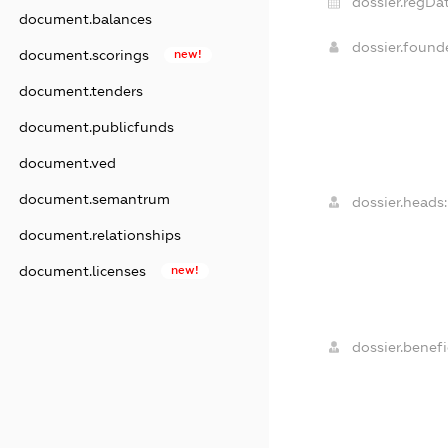
dossier.regDat
document.balances
dossier.foun
document.scorings
new!
document.tenders
document.publicfunds
document.ved
document.semantrum
dossier.heads:
document.relationships
document.licenses
new!
dossier.benefi