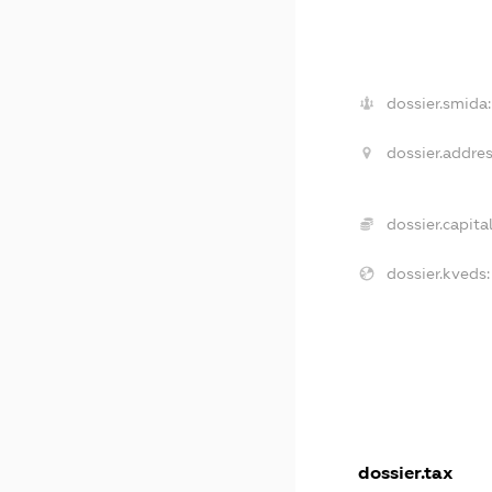
dossier.smida:
dossier.addres
dossier.capital
dossier.kveds:
dossier.tax