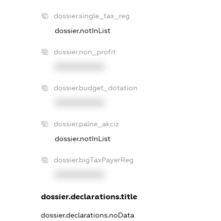
dossier.single_tax_reg
dossier.notInList
dossier.non_profit
XXXXXXXXXX
dossier.budget_dotation
XXXXXXXXXX
dossier.palne_akciz
dossier.notInList
dossier.bigTaxPayerReg
XXXXXXXXXX
dossier.declarations.title
dossier.declarations.noData