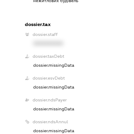
нежитлових будівель
dossier.tax
dossier.staff
XXXXXXXXXX
dossier.taxDebt
dossier.missingData
dossier.esvDebt
dossier.missingData
dossier.ndsPayer
dossier.missingData
dossier.ndsAnnul
dossier.missingData