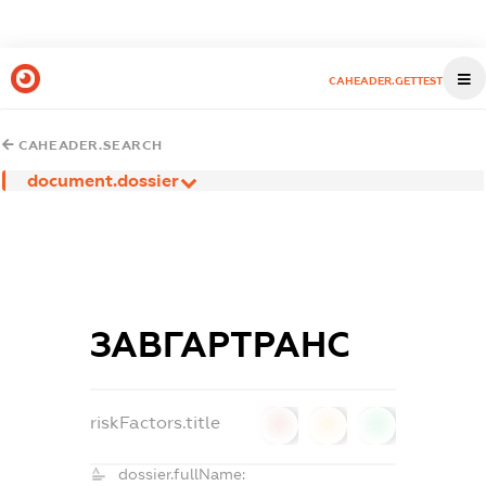
CAHEADER.GETTEST
CAHEADER.SEARCH
document.dossier
ЗАВГАРТРАНС
riskFactors.title
0
0
0
dossier.fullName: