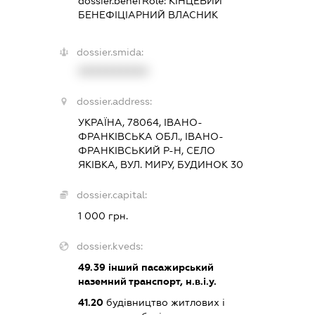
dossier.benefRole:
КІНЦЕВИЙ
БЕНЕФІЦІАРНИЙ ВЛАСНИК
dossier.smida:
XXXXXXXXXX
dossier.address:
УКРАЇНА, 78064, ІВАНО-
ФРАНКІВСЬКА ОБЛ., ІВАНО-
ФРАНКІВСЬКИЙ Р-Н, СЕЛО
ЯКІВКА, ВУЛ. МИРУ, БУДИНОК 30
dossier.capital:
1 000 грн.
dossier.kveds:
49.39
інший пасажирський
наземний транспорт, н.в.і.у.
41.20
будівництво житлових і