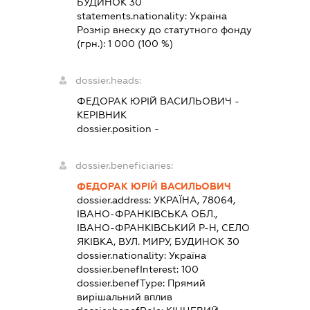
БУДИНОК 30
statements.nationality:
Україна
Розмір внеску до статутного фонду
(грн.):
1 000
(100 %)
dossier.heads:
ФЕДОРАК ЮРІЙ ВАСИЛЬОВИЧ
-
КЕРІВНИК
dossier.position -
dossier.beneficiaries:
ФЕДОРАК ЮРІЙ ВАСИЛЬОВИЧ
dossier.address:
УКРАЇНА, 78064,
ІВАНО-ФРАНКІВСЬКА ОБЛ.,
ІВАНО-ФРАНКІВСЬКИЙ Р-Н, СЕЛО
ЯКІВКА, ВУЛ. МИРУ, БУДИНОК 30
dossier.nationality:
Україна
dossier.benefInterest:
100
dossier.benefType:
Прямий
вирішальний вплив