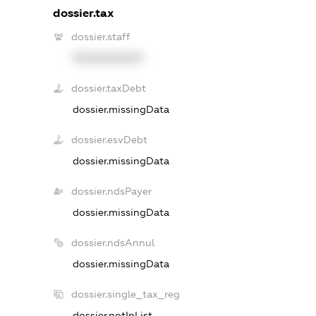
dossier.tax
dossier.staff
XXXXXXXXXX
dossier.taxDebt
dossier.missingData
dossier.esvDebt
dossier.missingData
dossier.ndsPayer
dossier.missingData
dossier.ndsAnnul
dossier.missingData
dossier.single_tax_reg
dossier.notInList