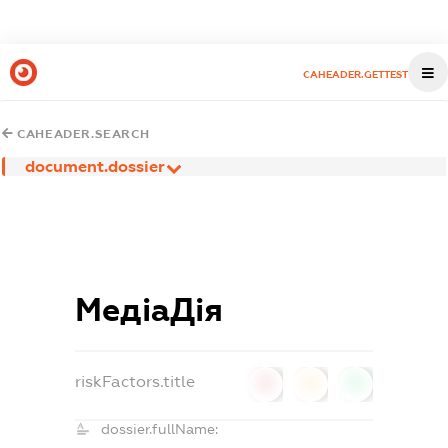
CAHEADER.GETTEST
CAHEADER.SEARCH
document.dossier
МедіаДія
riskFactors.title
0
0
0
dossier.fullName: