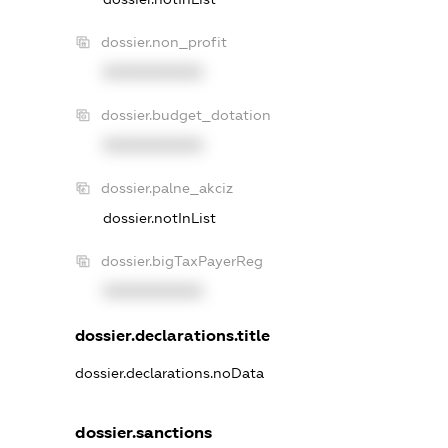
dossier.non_profit
XXXXXXXXXX
dossier.budget_dotation
XXXXXXXXXX
dossier.palne_akciz
dossier.notInList
dossier.bigTaxPayerReg
XXXXXXXXXX
dossier.declarations.title
dossier.declarations.noData
dossier.sanctions