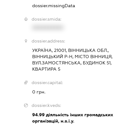
dossier.missingData
dossier.smida:
XXXXXXXXXX
dossier.address:
УКРАЇНА, 21001, ВІННИЦЬКА ОБЛ.,
ВІННИЦЬКИЙ Р-Н, МІСТО ВІННИЦЯ,
ВУЛ.ЗАМОСТЯНСЬКА, БУДИНОК 51,
КВАРТИРА 5
dossier.capital:
0 грн.
dossier.kveds:
94.99
діяльність інших громадських
організацій, н.в.і.у.