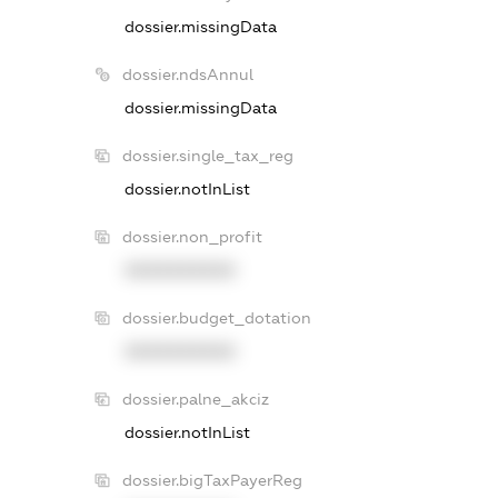
dossier.missingData
dossier.ndsAnnul
dossier.missingData
dossier.single_tax_reg
dossier.notInList
dossier.non_profit
XXXXXXXXXX
dossier.budget_dotation
XXXXXXXXXX
dossier.palne_akciz
dossier.notInList
dossier.bigTaxPayerReg