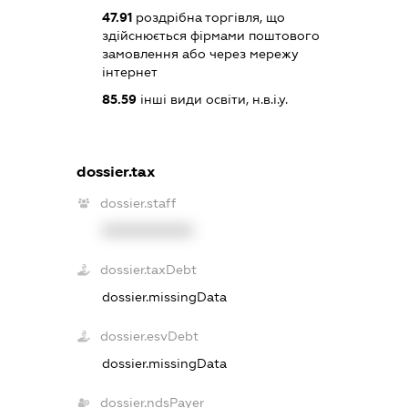
47.91
роздрібна торгівля, що
здійснюється фірмами поштового
замовлення або через мережу
інтернет
85.59
інші види освіти, н.в.і.у.
dossier.tax
dossier.staff
XXXXXXXXXX
dossier.taxDebt
dossier.missingData
dossier.esvDebt
dossier.missingData
dossier.ndsPayer