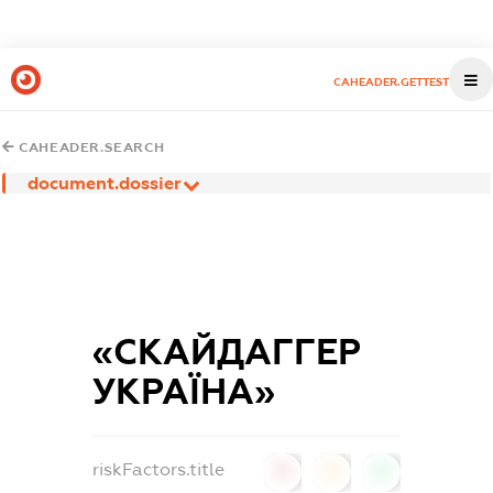
CAHEADER.GETTEST
CAHEADER.SEARCH
document.dossier
«СКАЙДАГГЕР
УКРАЇНА»
riskFactors.title
0
0
0