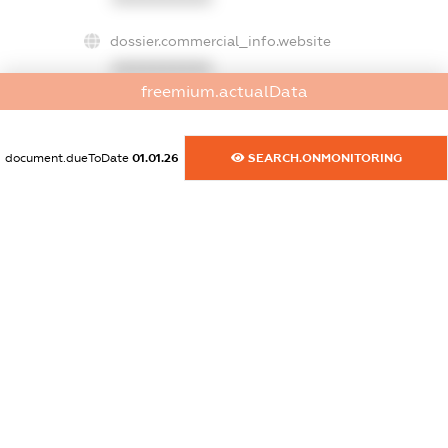
dossier.commercial_info.website
XXXXXXXXXX
freemium.actualData
dossier.commercial_info.activity
XXXXXXXXXX
document.dueToDate
01.01.26
SEARCH.ONMONITORING
freemium.exampleText_1
freemium.exampleText_2
freemium.anonymousPerSearch2
FREEMIUM.DETAILS
FREEMIUM.REGISTER