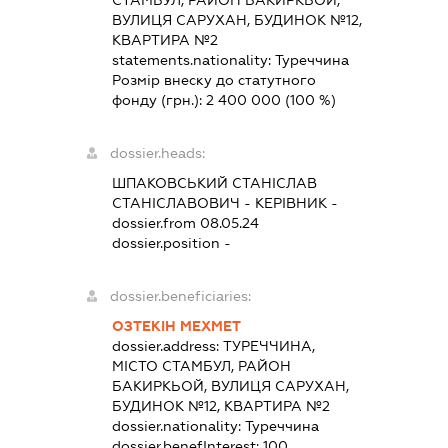
СТАМБУЛ, РАЙОН БАКИРКЬОЙ,
ВУЛИЦЯ САРУХАН, БУДИНОК №12,
КВАРТИРА №2
statements.nationality:
Туреччина
Розмір внеску до статутного
фонду (грн.):
2 400 000
(100 %)
dossier.heads:
ШПАКОВСЬКИЙ СТАНІСЛАВ
СТАНІСЛАВОВИЧ
-
КЕРІВНИК
-
dossier.from 08.05.24
dossier.position -
dossier.beneficiaries:
ОЗТЕКІН МЕХМЕТ
dossier.address:
ТУРЕЧЧИНА,
МІСТО СТАМБУЛ, РАЙОН
БАКИРКЬОЙ, ВУЛИЦЯ САРУХАН,
БУДИНОК №12, КВАРТИРА №2
dossier.nationality:
Туреччина
dossier.benefInterest:
100