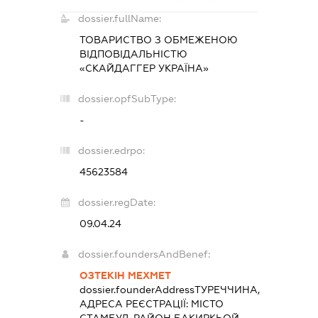
dossier.fullName:
ТОВАРИСТВО З ОБМЕЖЕНОЮ
ВІДПОВІДАЛЬНІСТЮ
«СКАЙДАГГЕР УКРАЇНА»
dossier.opfSubType:
-
dossier.edrpo:
45623584
dossier.regDate:
09.04.24
dossier.foundersAndBenef:
ОЗТЕКІН МЕХМЕТ
dossier.founderAddress
ТУРЕЧЧИНА,
АДРЕСА РЕЄСТРАЦІЇ: МІСТО