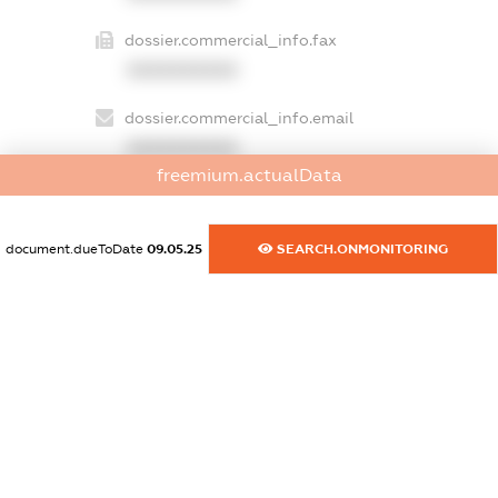
dossier.commercial_info.fax
XXXXXXXXXX
dossier.commercial_info.email
XXXXXXXXXX
freemium.actualData
dossier.commercial_info.website
XXXXXXXXXX
document.dueToDate
09.05.25
SEARCH.ONMONITORING
dossier.commercial_info.activity
XXXXXXXXXX
freemium.exampleText_1
freemium.exampleText_2
freemium.anonymousPerSearch2
FREEMIUM.DETAILS