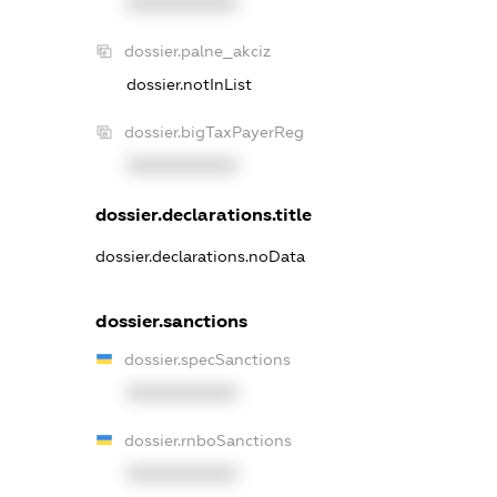
XXXXXXXXXX
dossier.palne_akciz
dossier.notInList
dossier.bigTaxPayerReg
XXXXXXXXXX
dossier.declarations.title
dossier.declarations.noData
dossier.sanctions
dossier.specSanctions
XXXXXXXXXX
dossier.rnboSanctions
XXXXXXXXXX