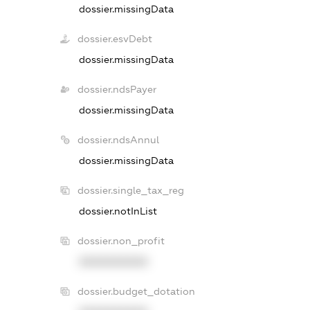
dossier.missingData
dossier.esvDebt
dossier.missingData
dossier.ndsPayer
dossier.missingData
dossier.ndsAnnul
dossier.missingData
dossier.single_tax_reg
dossier.notInList
dossier.non_profit
XXXXXXXXXX
dossier.budget_dotation