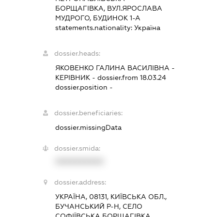
БОРЩАГІВКА, ВУЛ.ЯРОСЛАВА
МУДРОГО, БУДИНОК 1-А
statements.nationality:
Україна
dossier.heads:
ЯКОВЕНКО ГАЛИНА ВАСИЛІВНА
-
КЕРІВНИК
- dossier.from 18.03.24
dossier.position -
dossier.beneficiaries:
dossier.missingData
dossier.smida:
XXXXXXXXXX
dossier.address:
УКРАЇНА, 08131, КИЇВСЬКА ОБЛ.,
БУЧАНСЬКИЙ Р-Н, СЕЛО
СОФІЇВСЬКА БОРЩАГІВКА,