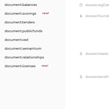
document.balances
dossier.regDat
document.scorings
new!
dossier.found
document.tenders
document.publicfunds
document.ved
document.semantrum
dossier.heads:
document.relationships
document.licenses
new!
dossier.benefic