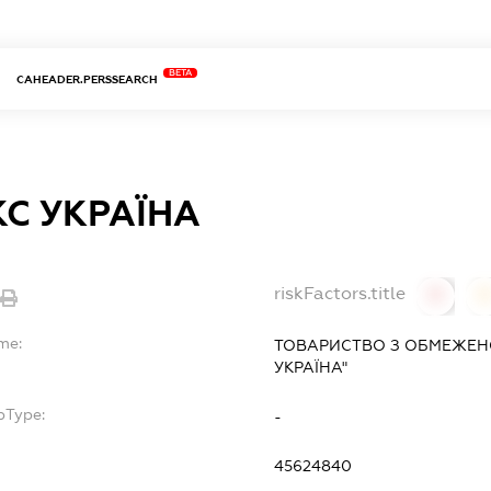
BETA
CAHEADER.PERSSEARCH
С УКРАЇНА
riskFactors.title
0
0
me:
ТОВАРИСТВО З ОБМЕЖЕНО
УКРАЇНА"
bType:
-
45624840