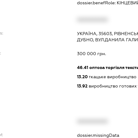
dossier.benefRole:
КІНЦЕВИ
XXXXXXXXXX
s:
УКРАЇНА, 35603, РІВНЕНСЬ
ДУБНО, ВУЛ.ДАНИЛА ГАЛИ
:
300 000 грн.
46.41
оптова торгівля текс
13.20
ткацьке виробництво
13.92
виробництво готових т
XXXXXXXXXX
bt
dossier.missingData