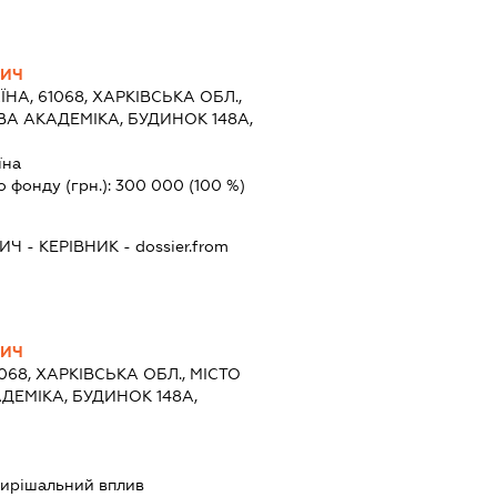
ВИЧ
ЇНА, 61068, ХАРКІВСЬКА ОБЛ.,
ВА АКАДЕМІКА, БУДИНОК 148А,
їна
о фонду (грн.):
300 000
(100 %)
ВИЧ
-
КЕРІВНИК
- dossier.from
ВИЧ
1068, ХАРКІВСЬКА ОБЛ., МІСТО
ДЕМІКА, БУДИНОК 148А,
ирішальний вплив