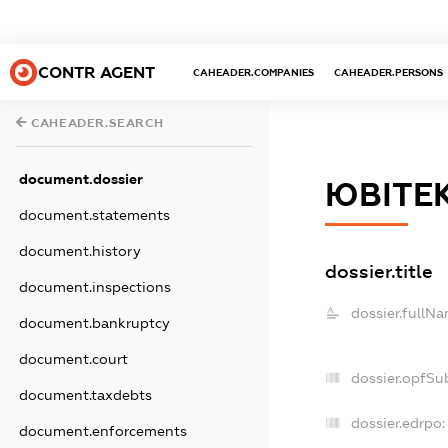
CONTR AGENT
CAHEADER.COMPANIES
CAHEADER.PERSONS
CAHEADER.SEARCH
document.dossier
ЮВІТЕК
document.statements
document.history
dossier.title
document.inspections
dossier.fullNa
document.bankruptcy
document.court
dossier.opfSu
document.taxdebts
dossier.edrpo:
document.enforcements