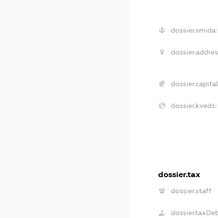
dossier.smida:
dossier.addres
dossier.capital
dossier.kveds:
dossier.tax
dossier.staff
dossier.taxDe