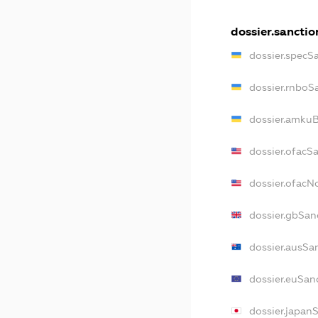
dossier.sanctio
dossier.specS
dossier.rnboS
dossier.amkuB
dossier.ofacS
dossier.ofac
dossier.gbSan
dossier.ausSa
dossier.euSan
dossier.japan