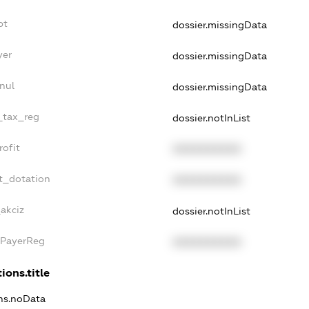
bt
dossier.missingData
yer
dossier.missingData
nul
dossier.missingData
e_tax_reg
dossier.notInList
rofit
XXXXXXXXXX
t_dotation
XXXXXXXXXX
akciz
dossier.notInList
xPayerReg
XXXXXXXXXX
ions.title
ons.noData