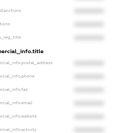
aSanctions
XXXXXXXXXX
tions
XXXXXXXXXX
n_reg_title
XXXXXXXXXX
rcial_info.title
rcial_info.postal_address
XXXXXXXXXX
rcial_info.phone
XXXXXXXXXX
rcial_info.fax
XXXXXXXXXX
rcial_info.email
XXXXXXXXXX
rcial_info.website
XXXXXXXXXX
cial_info.activity
XXXXXXXXXX