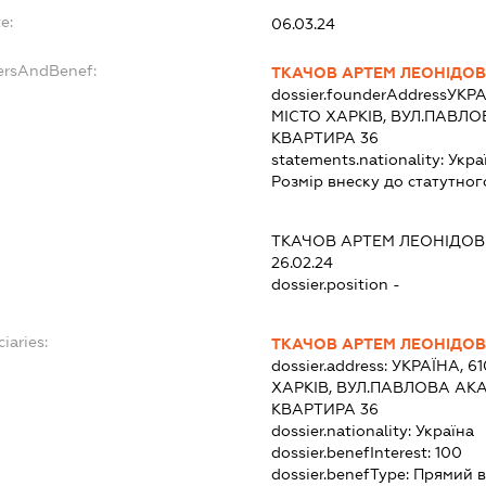
e:
06.03.24
ersAndBenef:
ТКАЧОВ АРТЕМ ЛЕОНІДО
dossier.founderAddress
УКРА
МІСТО ХАРКІВ, ВУЛ.ПАВЛО
КВАРТИРА 36
statements.nationality:
Укра
Розмір внеску до статутног
ТКАЧОВ АРТЕМ ЛЕОНІДО
26.02.24
dossier.position -
iaries:
ТКАЧОВ АРТЕМ ЛЕОНІДО
dossier.address:
УКРАЇНА, 6
ХАРКІВ, ВУЛ.ПАВЛОВА АКА
КВАРТИРА 36
dossier.nationality:
Україна
dossier.benefInterest:
100
dossier.benefType:
Прямий в