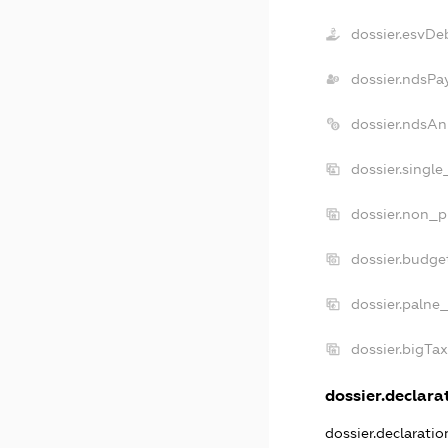
dossier.esvDe
dossier.ndsPa
dossier.ndsAn
dossier.singl
dossier.non_p
dossier.budge
dossier.palne_
dossier.bigTa
dossier.declarat
dossier.declarati