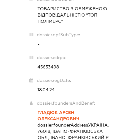
ТОВАРИСТВО З ОБМЕЖЕНОЮ
ВІДПОВІДАЛЬНІСТЮ "ТОП
ПОЛІМЕРС"
dossier.opfSubType:
-
dossier.edrpo:
45633498
dossier.regDate:
18.04.24
dossier.foundersAndBenef:
ГЛАДЮК АРСЕН
ОЛЕКСАНДРОВИЧ
dossier.founderAddress
УКРАЇНА,
76018, ІВАНО-ФРАНКІВСЬКА
ОБЛ., ІВАНО-ФРАНКІВСЬКИЙ Р-