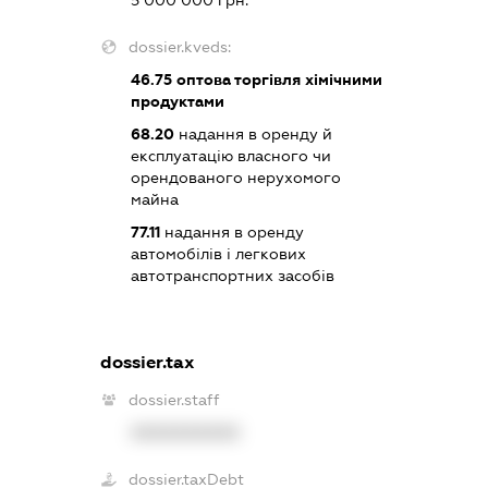
5 000 000 грн.
dossier.kveds:
46.75
оптова торгівля хімічними
продуктами
68.20
надання в оренду й
експлуатацію власного чи
орендованого нерухомого
майна
77.11
надання в оренду
автомобілів і легкових
автотранспортних засобів
dossier.tax
dossier.staff
XXXXXXXXXX
dossier.taxDebt