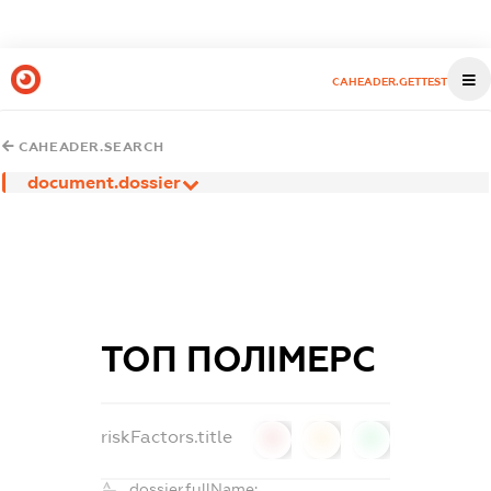
CAHEADER.GETTEST
CAHEADER.SEARCH
document.dossier
ТОП ПОЛІМЕРС
riskFactors.title
0
0
0
dossier.fullName: