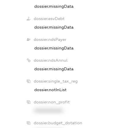
dossier.missingData
dossier.esvDebt
dossier.missingData
dossier.ndsPayer
dossier.missingData
dossier.ndsAnnul
dossier.missingData
dossier.single_tax_reg
dossier.notInList
dossier.non_profit
XXXXXXXXXX
dossier.budget_dotation