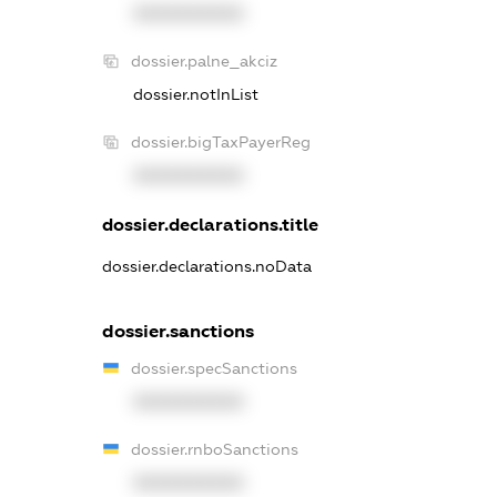
XXXXXXXXXX
dossier.palne_akciz
dossier.notInList
dossier.bigTaxPayerReg
XXXXXXXXXX
dossier.declarations.title
dossier.declarations.noData
dossier.sanctions
dossier.specSanctions
XXXXXXXXXX
dossier.rnboSanctions
XXXXXXXXXX