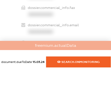
dossier.commercial_info.fax
XXXXXXXXXX
dossier.commercial_info.email
XXXXXXXXXX
dossier.commercial_info.website
freemium.actualData
XXXXXXXXXX
dossier.commercial_info.activity
document.dueToDate
15.03.24
SEARCH.ONMONITORING
XXXXXXXXXX
freemium.exampleText_1
freemium.exampleText_2
freemium.anonymousPerSearch2
FREEMIUM.DETAILS