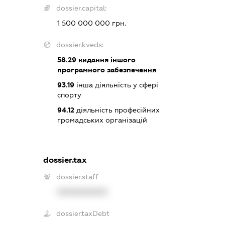
dossier.capital:
1 500 000 000 грн.
dossier.kveds:
58.29
видання іншого
програмного забезпечення
93.19
інша діяльність у сфері
спорту
94.12
діяльність професійних
громадських організацій
dossier.tax
dossier.staff
XXXXXXXXXX
dossier.taxDebt