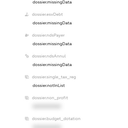
dossier.missingData
dossier.esvDebt
dossier.missingData
dossier.ndsPayer
dossier.missingData
dossier.ndsAnnul
dossier.missingData
dossier.single_tax_reg
dossier.notInList
dossier.non_profit
XXXXXXXXXX
dossier.budget_dotation
XXXXXXXXXX