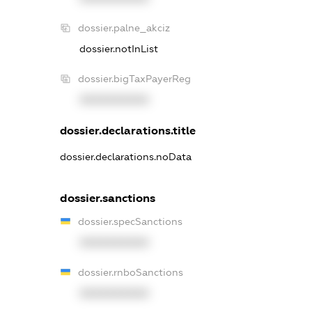
dossier.palne_akciz
dossier.notInList
dossier.bigTaxPayerReg
XXXXXXXXXX
dossier.declarations.title
dossier.declarations.noData
dossier.sanctions
dossier.specSanctions
XXXXXXXXXX
dossier.rnboSanctions
XXXXXXXXXX