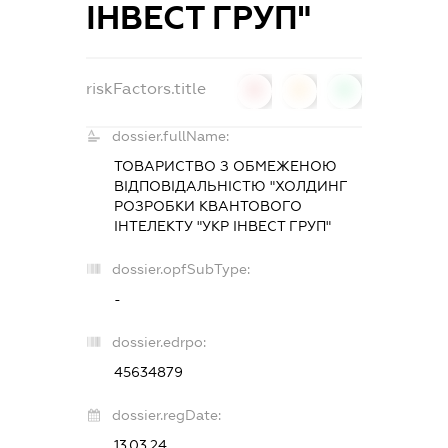
ІНВЕСТ ГРУП"
riskFactors.title
0
0
0
dossier.fullName:
ТОВАРИСТВО З ОБМЕЖЕНОЮ
ВІДПОВІДАЛЬНІСТЮ "ХОЛДИНГ
РОЗРОБКИ КВАНТОВОГО
ІНТЕЛЕКТУ "УКР ІНВЕСТ ГРУП"
dossier.opfSubType:
-
dossier.edrpo:
45634879
dossier.regDate:
13.03.24