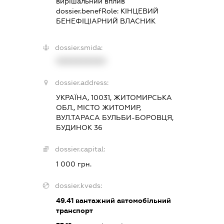
вирішальний вплив
dossier.benefRole:
КІНЦЕВИЙ
БЕНЕФІЦІАРНИЙ ВЛАСНИК
dossier.smida:
XXXXXXXXXX
dossier.address:
УКРАЇНА, 10031, ЖИТОМИРСЬКА
ОБЛ., МІСТО ЖИТОМИР,
ВУЛ.ТАРАСА БУЛЬБИ-БОРОВЦЯ,
БУДИНОК 36
dossier.capital:
1 000 грн.
dossier.kveds:
49.41
вантажний автомобільний
транспорт