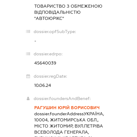
ТОВАРИСТВО З ОБМЕЖЕНОЮ
ВІДПОВІДАЛЬНІСТЮ
"АВТОЮРІКС"
dossier.opfSubType:
-
dossier.edrpo:
45640039
dossier.regDate:
10.06.24
dossier.foundersAndBenef:
РАГУШИН ЮРІЙ БОРИСОВИЧ
dossier.founderAddress
УКРАЇНА,
10004, ЖИТОМИРСЬКА ОБЛ.,
МІСТО ЖИТОМИР, ВУЛ.ПЕТРІВА
ВСЕВОЛОДА ГЕНЕРАЛА,