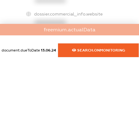
XXXXXXXXXX
dossier.commercial_info.website
XXXXXXXXXX
freemium.actualData
dossier.commercial_info.activity
XXXXXXXXXX
document.dueToDate
13.06.24
SEARCH.ONMONITORING
freemium.exampleText_1
freemium.exampleText_2
freemium.anonymousPerSearch2
FREEMIUM.DETAILS
FREEMIUM.REGISTER