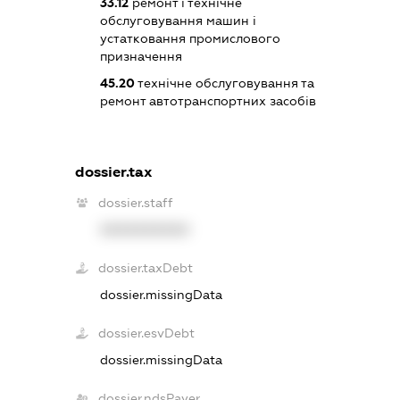
33.12
ремонт і технічне
обслуговування машин і
устатковання промислового
призначення
45.20
технічне обслуговування та
ремонт автотранспортних засобів
dossier.tax
dossier.staff
XXXXXXXXXX
dossier.taxDebt
dossier.missingData
dossier.esvDebt
dossier.missingData
dossier.ndsPayer