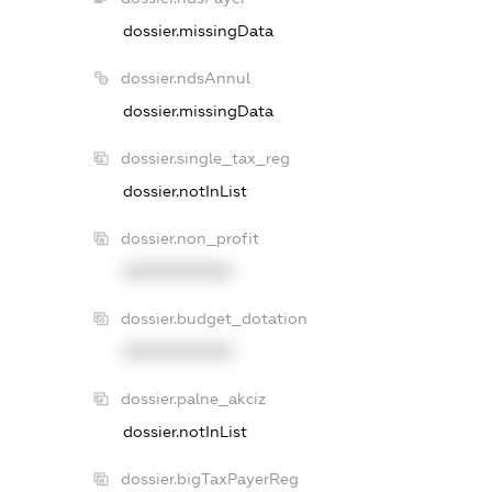
dossier.missingData
dossier.ndsAnnul
dossier.missingData
dossier.single_tax_reg
dossier.notInList
dossier.non_profit
XXXXXXXXXX
dossier.budget_dotation
XXXXXXXXXX
dossier.palne_akciz
dossier.notInList
dossier.bigTaxPayerReg