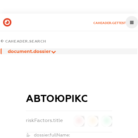
CAHEADER.GETTEST
CAHEADER.SEARCH
document.dossier
АВТОЮРІКС
riskFactors.title
0
0
0
dossier.fullName: