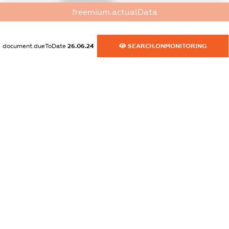
freemium.actualData
dossier.commercial_info.phone
XXXXXXXXXX
document.dueToDate
26.06.24
SEARCH.ONMONITORING
dossier.commercial_info.fax
XXXXXXXXXX
dossier.commercial_info.email
XXXXXXXXXX
dossier.commercial_info.website
XXXXXXXXXX
dossier.commercial_info.activity
XXXXXXXXXX
freemium.exampleText_1