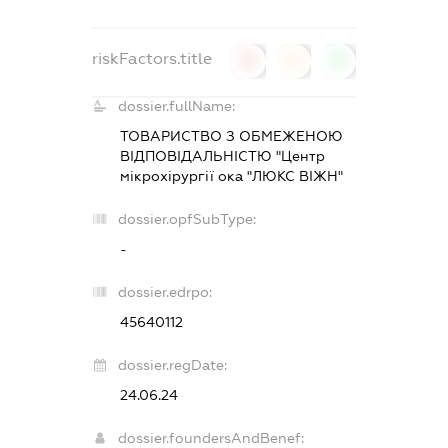
riskFactors.title
0
0
0
dossier.fullName:
ТОВАРИСТВО З ОБМЕЖЕНОЮ
ВІДПОВІДАЛЬНІСТЮ "Центр
мікрохірургії ока "ЛЮКС ВІЖН"
dossier.opfSubType:
-
dossier.edrpo:
45640112
dossier.regDate:
24.06.24
dossier.foundersAndBenef: