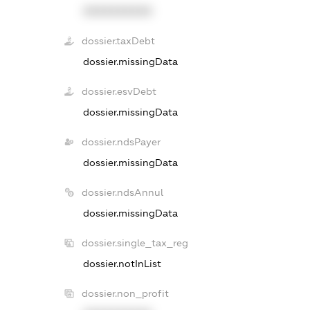
XXXXXXXXXX
dossier.taxDebt
dossier.missingData
dossier.esvDebt
dossier.missingData
dossier.ndsPayer
dossier.missingData
dossier.ndsAnnul
dossier.missingData
dossier.single_tax_reg
dossier.notInList
dossier.non_profit