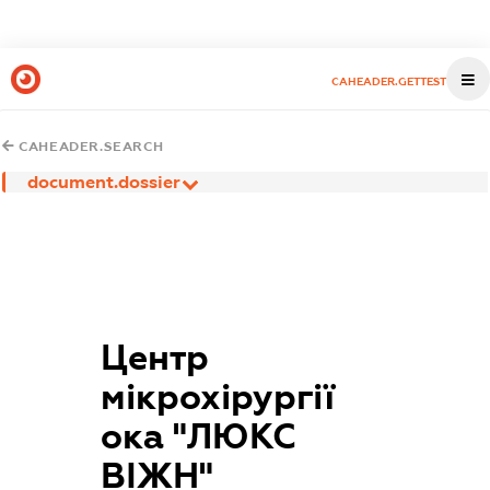
CAHEADER.GETTEST
CAHEADER.SEARCH
document.dossier
Центр
мікрохірургії
ока "ЛЮКС
ВІЖН"