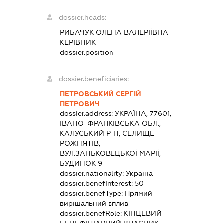
dossier.heads:
РИБАЧУК ОЛЕНА ВАЛЕРІЇВНА
-
КЕРІВНИК
dossier.position -
dossier.beneficiaries:
ПЕТРОВСЬКИЙ СЕРГІЙ
ПЕТРОВИЧ
dossier.address:
УКРАЇНА, 77601,
ІВАНО-ФРАНКІВСЬКА ОБЛ.,
КАЛУСЬКИЙ Р-Н, СЕЛИЩЕ
РОЖНЯТІВ,
ВУЛ.ЗАНЬКОВЕЦЬКОЇ МАРІЇ,
БУДИНОК 9
dossier.nationality:
Україна
dossier.benefInterest:
50
dossier.benefType:
Прямий
вирішальний вплив
dossier.benefRole:
КІНЦЕВИЙ
БЕНЕФІЦІАРНИЙ ВЛАСНИК