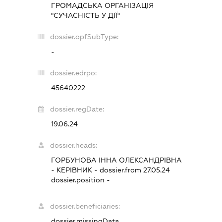
ГРОМАДСЬКА ОРГАНІЗАЦІЯ
"СУЧАСНІСТЬ У ДІЇ"
dossier.opfSubType:
-
dossier.edrpo:
45640222
dossier.regDate:
19.06.24
dossier.heads:
ГОРБУНОВА ІННА ОЛЕКСАНДРІВНА
-
КЕРІВНИК
- dossier.from 27.05.24
dossier.position -
dossier.beneficiaries:
dossier.missingData