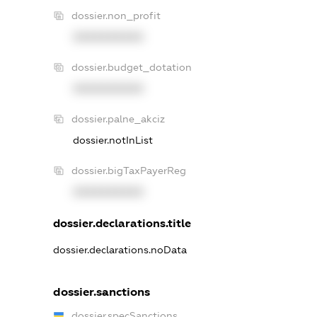
dossier.non_profit
XXXXXXXXXX
dossier.budget_dotation
XXXXXXXXXX
dossier.palne_akciz
dossier.notInList
dossier.bigTaxPayerReg
XXXXXXXXXX
dossier.declarations.title
dossier.declarations.noData
dossier.sanctions
dossier.specSanctions