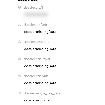
dossier.staff
XXXXXXXXXX
dossier.taxDebt
dossier.missingData
dossier.esvDebt
dossier.missingData
dossier.ndsPayer
dossier.missingData
dossier.ndsAnnul
dossier.missingData
dossier.single_tax_reg
dossier.notInList