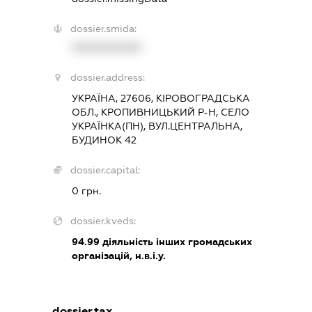
dossier.smida:
XXXXXXXXXX
dossier.address:
УКРАЇНА, 27606, КІРОВОГРАДСЬКА
ОБЛ., КРОПИВНИЦЬКИЙ Р-Н, СЕЛО
УКРАЇНКА(ПН), ВУЛ.ЦЕНТРАЛЬНА,
БУДИНОК 42
dossier.capital:
0 грн.
dossier.kveds:
94.99
діяльність інших громадських
організацій, н.в.і.у.
dossier.tax