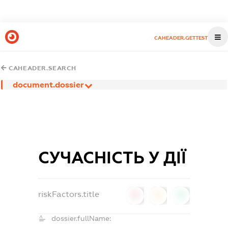
CAHEADER.GETTEST
CAHEADER.SEARCH
document.dossier
СУЧАСНІСТЬ У ДІЇ
riskFactors.title
0
0
0
dossier.fullName: