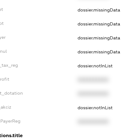
bt
dossier.missingData
bt
dossier.missingData
yer
dossier.missingData
nul
dossier.missingData
e_tax_reg
dossier.notInList
rofit
XXXXXXXXXX
t_dotation
XXXXXXXXXX
_akciz
dossier.notInList
xPayerReg
XXXXXXXXXX
ions.title