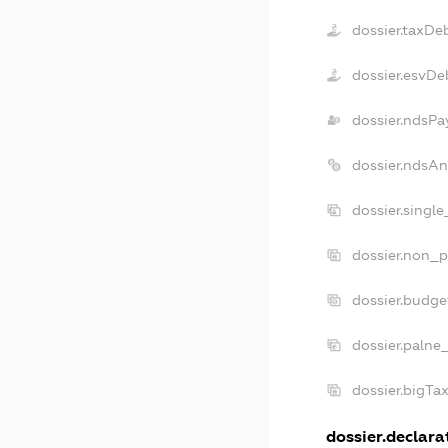
dossier.taxDe
dossier.esvDe
dossier.ndsPa
dossier.ndsAn
dossier.singl
dossier.non_p
dossier.budge
dossier.palne
dossier.bigTa
dossier.declarat