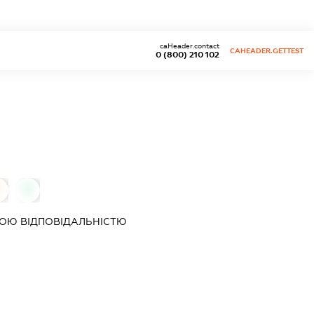
caHeader.contact
CAHEADER.GETTEST
0 (800) 210 102
0
0
ОЮ ВІДПОВІДАЛЬНІСТЮ