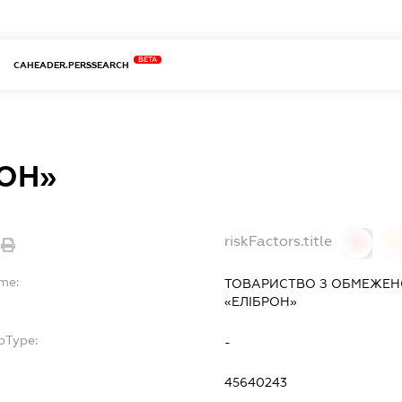
BETA
CAHEADER.PERSSEARCH
РОН»
riskFactors.title
0
ame:
ТОВАРИСТВО З ОБМЕЖЕН
«ЕЛІБРОН»
bType:
-
45640243