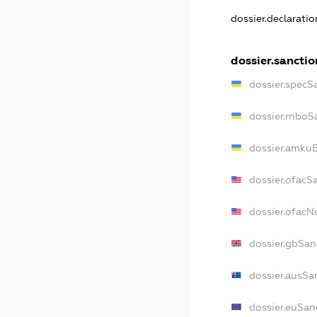
dossier.declarati
dossier.sanctio
dossier.specS
dossier.rnboS
dossier.amkuB
dossier.ofacS
dossier.ofac
dossier.gbSan
dossier.ausSa
dossier.euSan