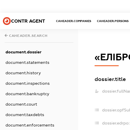
CONTR AGENT
CAHEADER.COMPANIES
CAHEADER.PERSONS
CAHEADER.SEARCH
document.dossier
«ЕЛІБ
document.statements
document.history
dossier.title
document.inspections
dossier.fullN
document.bankruptcy
document.court
dossier.opfSu
document.taxdebts
dossier.edrpo:
document.enforcements