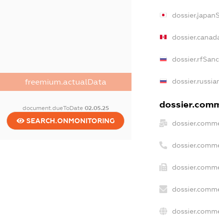
dossier.japan
dossier.canad
dossier.rfSan
dossier.russia
freemium.actualData
dossier.comme
document.dueToDate
02.05.25
SEARCH.ONMONITORING
dossier.comme
dossier.comme
dossier.comme
dossier.comme
dossier.comme