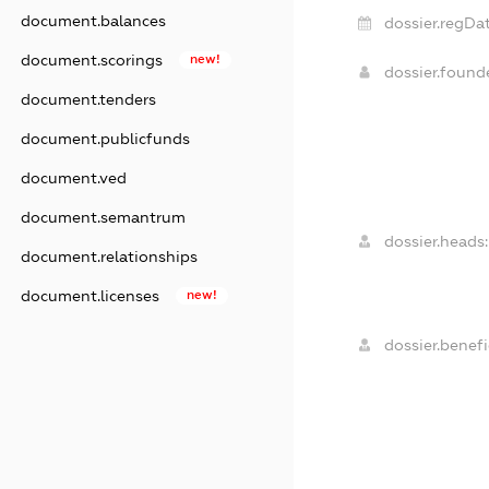
document.balances
dossier.regDat
document.scorings
new!
dossier.foun
document.tenders
document.publicfunds
document.ved
document.semantrum
dossier.heads:
document.relationships
document.licenses
new!
dossier.benefi