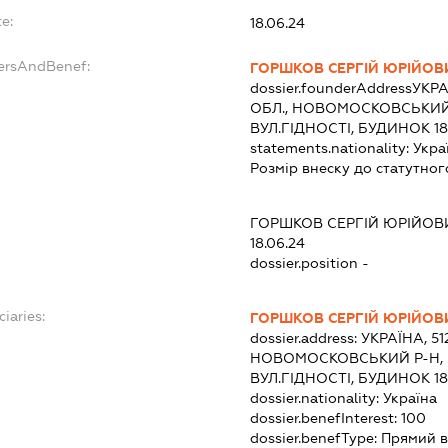
e:
18.06.24
dersAndBenef:
ГОРШКОВ СЕРГІЙ ЮРІЙОВ
dossier.founderAddress
УКРА
ОБЛ., НОВОМОСКОВСЬКИЙ
ВУЛ.ГІДНОСТІ, БУДИНОК 18
statements.nationality:
Укра
Розмір внеску до статутног
ГОРШКОВ СЕРГІЙ ЮРІЙОВ
18.06.24
dossier.position -
ciaries:
ГОРШКОВ СЕРГІЙ ЮРІЙОВ
dossier.address:
УКРАЇНА, 5
НОВОМОСКОВСЬКИЙ Р-Н,
ВУЛ.ГІДНОСТІ, БУДИНОК 18
dossier.nationality:
Україна
dossier.benefInterest:
100
dossier.benefType:
Прямий в