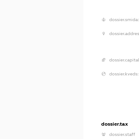
dossier.smida:
dossier.addres
dossier.capital
dossier.kveds:
dossier.tax
dossier.staff