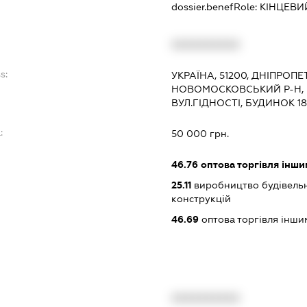
dossier.benefRole:
КІНЦЕВИ
XXXXXXXXXX
s:
УКРАЇНА, 51200, ДНІПРОП
НОВОМОСКОВСЬКИЙ Р-Н,
ВУЛ.ГІДНОСТІ, БУДИНОК 18
:
50 000 грн.
46.76
оптова торгівля інш
25.11
виробництво будівельн
конструкцій
46.69
оптова торгівля інш
XXXXXXXXXX