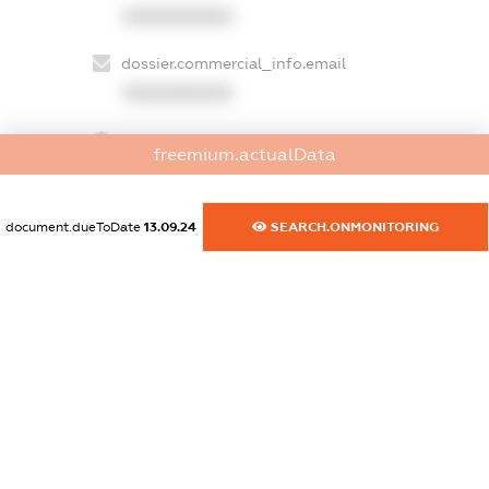
XXXXXXXXXX
dossier.commercial_info.email
XXXXXXXXXX
dossier.commercial_info.website
freemium.actualData
XXXXXXXXXX
dossier.commercial_info.activity
document.dueToDate
13.09.24
SEARCH.ONMONITORING
XXXXXXXXXX
freemium.exampleText_1
freemium.exampleText_2
freemium.anonymousPerSearch2
FREEMIUM.DETAILS
FREEMIUM.REGISTER