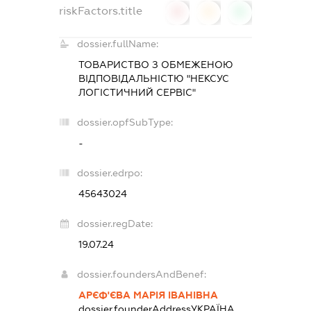
riskFactors.title
0
0
0
dossier.fullName:
ТОВАРИСТВО З ОБМЕЖЕНОЮ
ВІДПОВІДАЛЬНІСТЮ "НЕКСУС
ЛОГІСТИЧНИЙ СЕРВІС"
dossier.opfSubType:
-
dossier.edrpo:
45643024
dossier.regDate:
19.07.24
dossier.foundersAndBenef:
АРЄФ'ЄВА МАРІЯ ІВАНІВНА
dossier.founderAddress
УКРАЇНА,