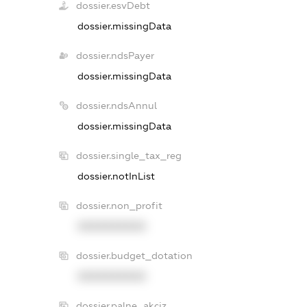
dossier.esvDebt
dossier.missingData
dossier.ndsPayer
dossier.missingData
dossier.ndsAnnul
dossier.missingData
dossier.single_tax_reg
dossier.notInList
dossier.non_profit
XXXXXXXXXX
dossier.budget_dotation
XXXXXXXXXX
dossier.palne_akciz