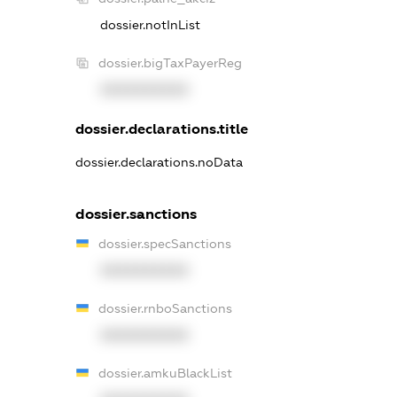
dossier.notInList
dossier.bigTaxPayerReg
XXXXXXXXXX
dossier.declarations.title
dossier.declarations.noData
dossier.sanctions
dossier.specSanctions
XXXXXXXXXX
dossier.rnboSanctions
XXXXXXXXXX
dossier.amkuBlackList