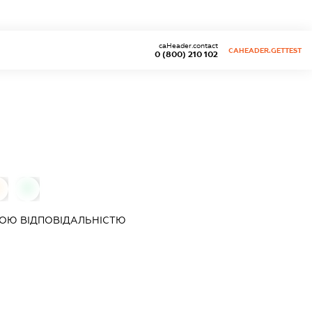
caHeader.contact
CAHEADER.GETTEST
0 (800) 210 102
0
0
ОЮ ВІДПОВІДАЛЬНІСТЮ