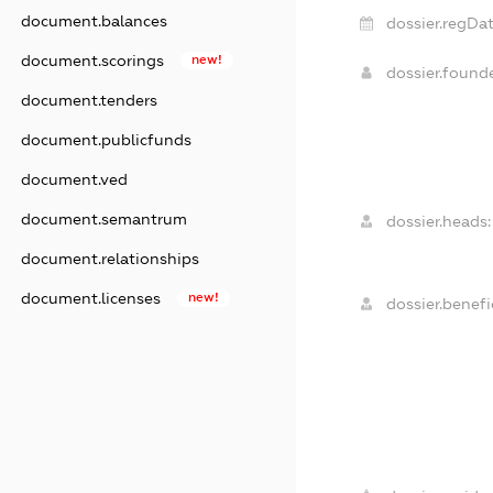
document.balances
dossier.regDat
document.scorings
new!
dossier.foun
document.tenders
document.publicfunds
document.ved
document.semantrum
dossier.heads:
document.relationships
document.licenses
new!
dossier.benefic