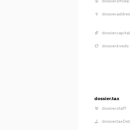
dossier.smida:
dossier.addres
dossier.capital
dossier.kveds:
dossier.tax
dossier.staff
dossier.taxDe