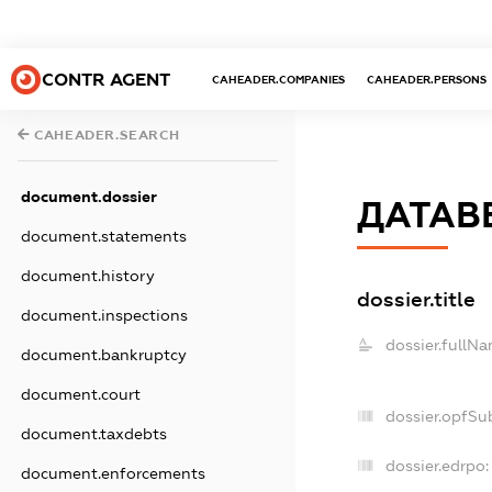
CONTR AGENT
CAHEADER.COMPANIES
CAHEADER.PERSONS
CAHEADER.SEARCH
document.dossier
ДАТАВ
document.statements
document.history
dossier.title
document.inspections
dossier.fullNa
document.bankruptcy
document.court
dossier.opfSu
document.taxdebts
dossier.edrpo:
document.enforcements