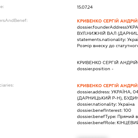
e:
15.07.24
dersAndBenef:
КРИВЕНКО СЕРГІЙ АНДРІ
dossier.founderAddress
УКРА
ВУЛ.НИЖНІЙ ВАЛ (ДАРНИЦ
statements.nationality:
Укра
Розмір внеску до статутног
КРИВЕНКО СЕРГІЙ АНДРІ
dossier.position -
iaries:
КРИВЕНКО СЕРГІЙ АНДРІ
dossier.address:
УКРАЇНА, 0
(ДАРНИЦЬКИЙ Р-Н), БУДИН
dossier.nationality:
Україна
dossier.benefInterest:
100
dossier.benefType:
Прямий в
dossier.benefRole:
КІНЦЕВИ