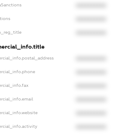
aSanctions
XXXXXXXXXX
tions
XXXXXXXXXX
n_reg_title
XXXXXXXXXX
rcial_info.title
rcial_info.postal_address
XXXXXXXXXX
rcial_info.phone
XXXXXXXXXX
rcial_info.fax
XXXXXXXXXX
rcial_info.email
XXXXXXXXXX
rcial_info.website
XXXXXXXXXX
cial_info.activity
XXXXXXXXXX