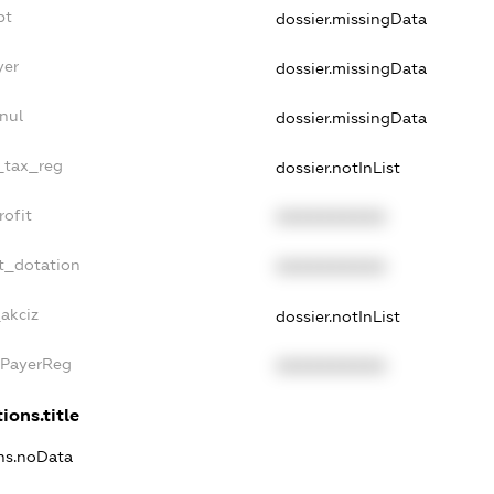
bt
dossier.missingData
yer
dossier.missingData
nul
dossier.missingData
e_tax_reg
dossier.notInList
rofit
XXXXXXXXXX
t_dotation
XXXXXXXXXX
_akciz
dossier.notInList
xPayerReg
XXXXXXXXXX
ions.title
ons.noData