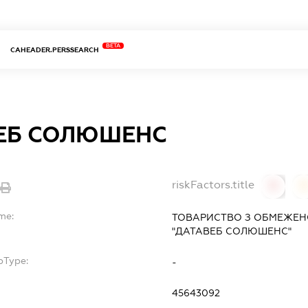
BETA
CAHEADER.PERSSEARCH
ЕБ СОЛЮШЕНС
riskFactors.title
0
me:
ТОВАРИСТВО З ОБМЕЖЕН
"ДАТАВЕБ СОЛЮШЕНС"
bType:
-
45643092