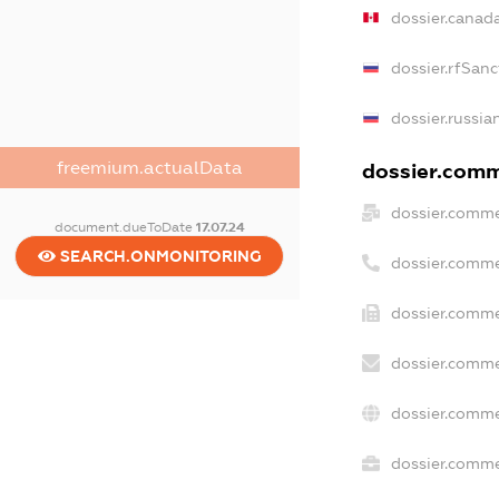
dossier.canad
dossier.rfSanc
dossier.russia
freemium.actualData
dossier.comme
dossier.comme
document.dueToDate
17.07.24
SEARCH.ONMONITORING
dossier.comme
dossier.comme
dossier.comme
dossier.comme
dossier.commer