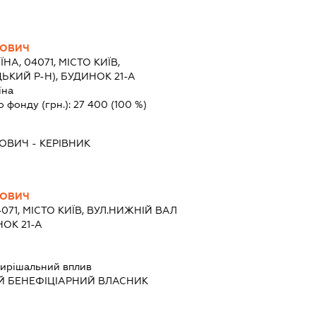
ЙОВИЧ
ЇНА, 04071, МІСТО КИЇВ,
ЬКИЙ Р-Н), БУДИНОК 21-А
їна
о фонду (грн.):
27 400
(100 %)
ЙОВИЧ
-
КЕРІВНИК
ЙОВИЧ
4071, МІСТО КИЇВ, ВУЛ.НИЖНІЙ ВАЛ
ОК 21-А
ирішальний вплив
Й БЕНЕФІЦІАРНИЙ ВЛАСНИК