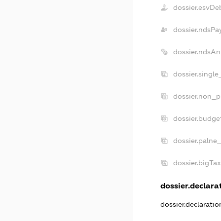
dossier.esvDe
dossier.ndsPa
dossier.ndsAn
dossier.singl
dossier.non_p
dossier.budge
dossier.palne
dossier.bigTa
dossier.declarat
dossier.declarati