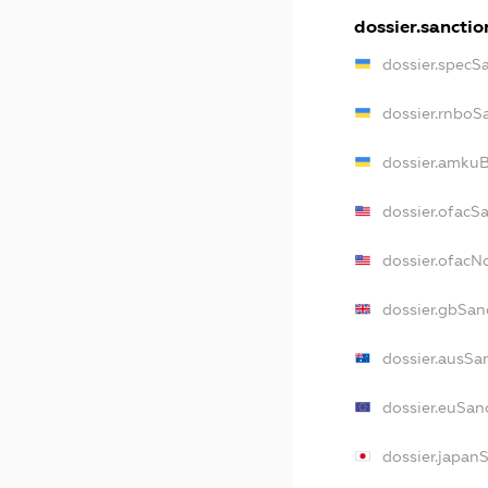
dossier.sanctio
dossier.specS
dossier.rnboS
dossier.amkuB
dossier.ofacS
dossier.ofac
dossier.gbSan
dossier.ausSa
dossier.euSan
dossier.japan