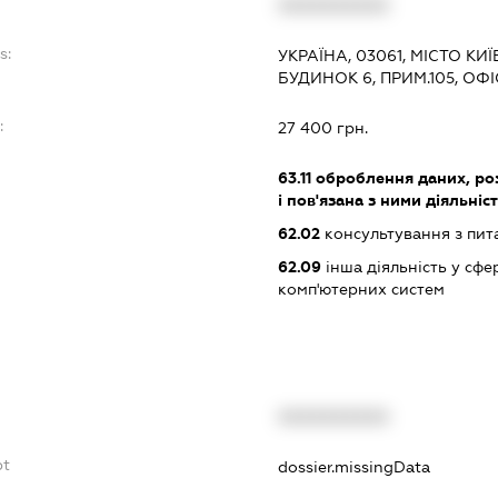
XXXXXXXXXX
s:
УКРАЇНА, 03061, МІСТО КИ
БУДИНОК 6, ПРИМ.105, ОФІС
:
27 400 грн.
63.11
оброблення даних, роз
і пов'язана з ними діяльніс
62.02
консультування з пит
62.09
інша діяльність у сфе
комп'ютерних систем
XXXXXXXXXX
bt
dossier.missingData