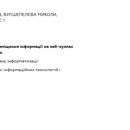
ЇВ, ВУЛ.ШЕПЕЛЄВА МИКОЛИ,
 1
міщення інформації на веб-вузлах
ть
ань інформатизації
рі інформаційних технологій і