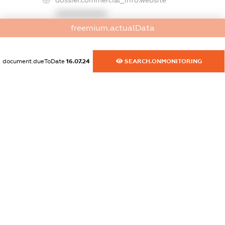
dossier.commercial_info.website
XXXXXXXXXX
freemium.actualData
dossier.commercial_info.activity
XXXXXXXXXX
document.dueToDate
16.07.24
SEARCH.ONMONITORING
freemium.exampleText_1
freemium.exampleText_2
freemium.anonymousPerSearch2
FREEMIUM.DETAILS
FREEMIUM.REGISTER