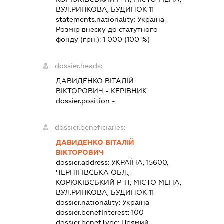
ВУЛ.РИНКОВА, БУДИНОК 11
statements.nationality:
Україна
Розмір внеску до статутного
фонду (грн.):
1 000
(100 %)
dossier.heads:
ДАВИДЕНКО ВІТАЛІЙ
ВІКТОРОВИЧ
-
КЕРІВНИК
dossier.position -
dossier.beneficiaries:
ДАВИДЕНКО ВІТАЛІЙ
ВІКТОРОВИЧ
dossier.address:
УКРАЇНА, 15600,
ЧЕРНІГІВСЬКА ОБЛ.,
КОРЮКІВСЬКИЙ Р-Н, МІСТО МЕНА,
ВУЛ.РИНКОВА, БУДИНОК 11
dossier.nationality:
Україна
dossier.benefInterest:
100
dossier.benefType:
Прямий