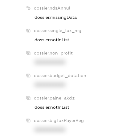
dossier.ndsAnnul
dossier.missingData
dossier.single_tax_reg
dossier.notInList
dossier.non_profit
XXXXXXXXXX
dossier.budget_dotation
XXXXXXXXXX
dossier.palne_akciz
dossier.notInList
dossier.bigTaxPayerReg
XXXXXXXXXX