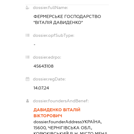
dossier.fullName:
ФЕРМЕРСЬКЕ ГОСПОДАРСТВО
"ВІТАЛІЯ ДАВИДЕНКО"
dossier.opfSubType:
-
dossier.edrpo:
45643108
dossier.regDate:
14.07.24
dossier.foundersAndBenef:
ДАВИДЕНКО ВІТАЛІЙ
ВІКТОРОВИЧ
dossier.founderAddress
УКРАЇНА,
15600, ЧЕРНІГІВСЬКА ОБЛ.,
КОРЮКІВСЬКИЙ Р-Н, МІСТО МЕНА,