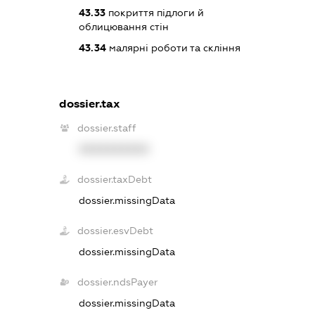
43.33
покриття підлоги й
облицювання стін
43.34
малярні роботи та скління
dossier.tax
dossier.staff
XXXXXXXXXX
dossier.taxDebt
dossier.missingData
dossier.esvDebt
dossier.missingData
dossier.ndsPayer
dossier.missingData