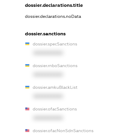
dossier.declarations.title
dossier.declarations.noData
dossier.sanctions
dossier.specSanctions
XXXXXXXXXX
dossier.rnboSanctions
XXXXXXXXXX
dossier.amkuBlackList
XXXXXXXXXX
dossier.ofacSanctions
XXXXXXXXXX
dossier.ofacNonSdnSanctions