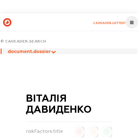
CAHEADER.GETTEST
CAHEADER.SEARCH
document.dossier
ВІТАЛІЯ
ДАВИДЕНКО
riskFactors.title
0
0
0