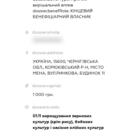
вирішальний вплив
dossier.benefRole:
КІНЦЕВИЙ
БЕНЕФІЦІАРНИЙ ВЛАСНИК
dossier.smida:
XXXXXXXXXX
dossier.address:
УКРАЇНА, 15600, ЧЕРНІГІВСЬКА
ОБЛ., КОРЮКІВСЬКИЙ Р-Н, МІСТО
МЕНА, ВУЛ.РИНКОВА, БУДИНОК 11
dossier.capital:
1 000 грн.
dossier.kveds:
01.11
вирощування зернових
культур (крім рису), бобових
культур і насіння олійних культур