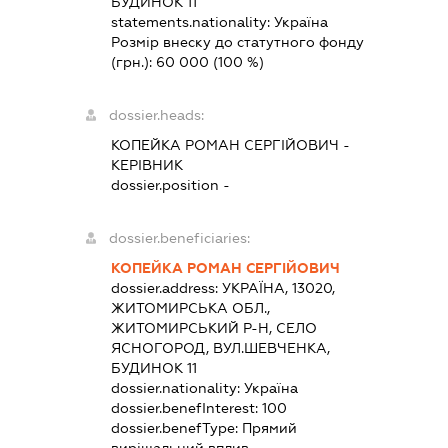
БУДИНОК 11
statements.nationality:
Україна
Розмір внеску до статутного фонду
(грн.):
60 000
(100 %)
dossier.heads:
КОПЕЙКА РОМАН СЕРГІЙОВИЧ
-
КЕРІВНИК
dossier.position -
dossier.beneficiaries:
КОПЕЙКА РОМАН СЕРГІЙОВИЧ
dossier.address:
УКРАЇНА, 13020,
ЖИТОМИРСЬКА ОБЛ.,
ЖИТОМИРСЬКИЙ Р-Н, СЕЛО
ЯСНОГОРОД, ВУЛ.ШЕВЧЕНКА,
БУДИНОК 11
dossier.nationality:
Україна
dossier.benefInterest:
100
dossier.benefType:
Прямий