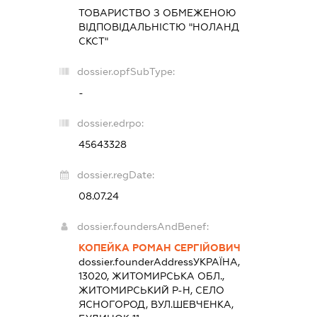
ТОВАРИСТВО З ОБМЕЖЕНОЮ
ВІДПОВІДАЛЬНІСТЮ "НОЛАНД
СКСТ"
dossier.opfSubType:
-
dossier.edrpo:
45643328
dossier.regDate:
08.07.24
dossier.foundersAndBenef:
КОПЕЙКА РОМАН СЕРГІЙОВИЧ
dossier.founderAddress
УКРАЇНА,
13020, ЖИТОМИРСЬКА ОБЛ.,
ЖИТОМИРСЬКИЙ Р-Н, СЕЛО
ЯСНОГОРОД, ВУЛ.ШЕВЧЕНКА,