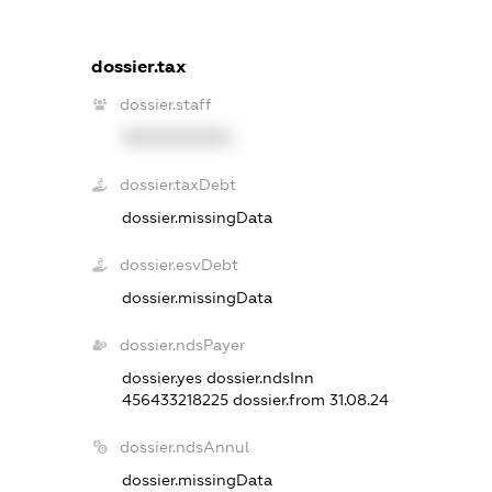
dossier.tax
dossier.staff
XXXXXXXXXX
dossier.taxDebt
dossier.missingData
dossier.esvDebt
dossier.missingData
dossier.ndsPayer
dossier.yes
dossier.ndsInn
456433218225
dossier.from 31.08.24
dossier.ndsAnnul
dossier.missingData