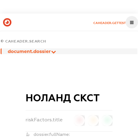
CAHEADER.GETTEST
CAHEADER.SEARCH
document.dossier
НОЛАНД СКСТ
riskFactors.title
0
0
0
dossier.fullName: