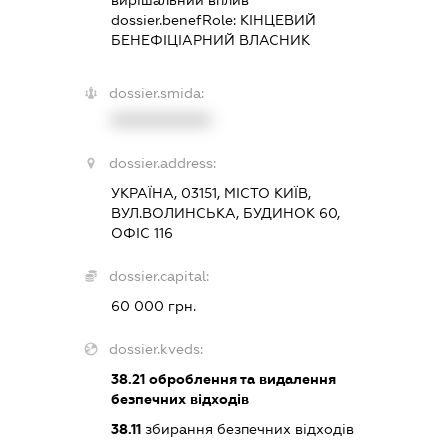
вирішальний вплив
dossier.benefRole:
КІНЦЕВИЙ
БЕНЕФІЦІАРНИЙ ВЛАСНИК
dossier.smida:
XXXXXXXXXX
dossier.address:
УКРАЇНА, 03151, МІСТО КИЇВ,
ВУЛ.ВОЛИНСЬКА, БУДИНОК 60,
ОФІС 116
dossier.capital:
60 000 грн.
dossier.kveds:
38.21
оброблення та видалення
безпечних відходів
38.11
збирання безпечних відходів