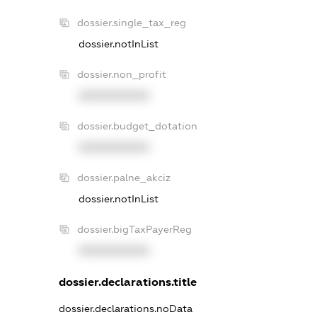
dossier.single_tax_reg
dossier.notInList
dossier.non_profit
XXXXXXXXXX
dossier.budget_dotation
XXXXXXXXXX
dossier.palne_akciz
dossier.notInList
dossier.bigTaxPayerReg
XXXXXXXXXX
dossier.declarations.title
dossier.declarations.noData