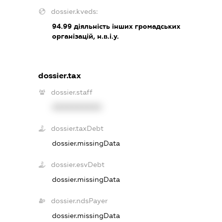
dossier.kveds:
94.99
діяльність інших громадських
організацій, н.в.і.у.
dossier.tax
dossier.staff
XXXXXXXXXX
dossier.taxDebt
dossier.missingData
dossier.esvDebt
dossier.missingData
dossier.ndsPayer
dossier.missingData