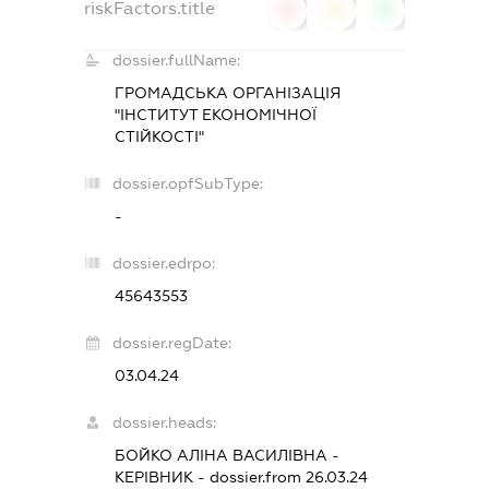
riskFactors.title
0
0
0
dossier.fullName:
ГРОМАДСЬКА ОРГАНІЗАЦІЯ
"ІНСТИТУТ ЕКОНОМІЧНОЇ
СТІЙКОСТІ"
dossier.opfSubType:
-
dossier.edrpo:
45643553
dossier.regDate:
03.04.24
dossier.heads:
БОЙКО АЛІНА ВАСИЛІВНА
-
КЕРІВНИК
- dossier.from 26.03.24