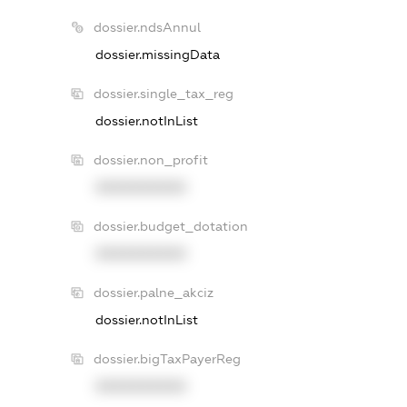
dossier.ndsAnnul
dossier.missingData
dossier.single_tax_reg
dossier.notInList
dossier.non_profit
XXXXXXXXXX
dossier.budget_dotation
XXXXXXXXXX
dossier.palne_akciz
dossier.notInList
dossier.bigTaxPayerReg
XXXXXXXXXX