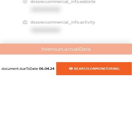
dossier.commercial_info.website
XXXXXXXXXX
dossier.commercial_info.activity
XXXXXXXXXX
freemium.actualData
freemium.exampleText_1
freemium.exampleText_2
freemium.anonymousPerSearch2
document.dueToDate
06.04.24
SEARCH.ONMONITORING
FREEMIUM.DETAILS
FREEMIUM.REGISTER