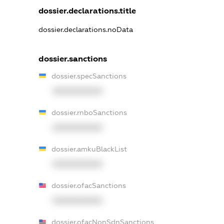
dossier.declarations.title
dossier.declarations.noData
dossier.sanctions
dossier.specSanctions
XXXXXXXXXX
dossier.rnboSanctions
XXXXXXXXXX
dossier.amkuBlackList
XXXXXXXXXX
dossier.ofacSanctions
XXXXXXXXXX
dossier.ofacNonSdnSanctions