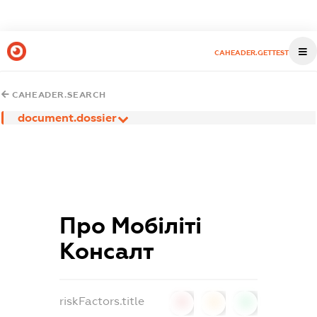
CAHEADER.GETTEST
CAHEADER.SEARCH
document.dossier
Про Мобіліті
Консалт
riskFactors.title
0
0
0