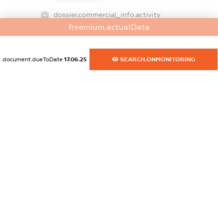
dossier.commercial_info.activity
freemium.actualData
XXXXXXXXXX
document.dueToDate
17.06.25
SEARCH.ONMONITORING
freemium.exampleText_1
freemium.exampleText_2
freemium.anonymousPerSearch2
FREEMIUM.DETAILS
FREEMIUM.REGISTER