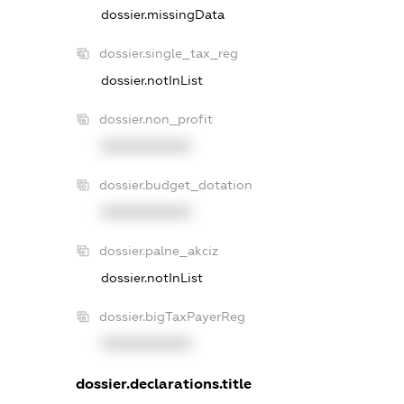
dossier.missingData
dossier.single_tax_reg
dossier.notInList
dossier.non_profit
XXXXXXXXXX
dossier.budget_dotation
XXXXXXXXXX
dossier.palne_akciz
dossier.notInList
dossier.bigTaxPayerReg
XXXXXXXXXX
dossier.declarations.title