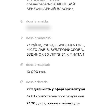
dossier.benefRole:
КІНЦЕВИЙ
БЕНЕФІЦІАРНИЙ ВЛАСНИК
dossier.smida:
XXXXXXXXXX
dossier.address:
УКРАЇНА, 79024, ЛЬВІВСЬКА ОБЛ.,
МІСТО ЛЬВІВ, ВУЛ.ПРОМИСЛОВА,
БУДИНОК 60, ЛІТ "Б-3", КІМНАТА 1
dossier.capital:
10 000 грн.
dossier.kveds:
71.11
діяльність у сфері архітектури
62.01
комп'ютерне програмування
73.20
дослідження кон'юнктури