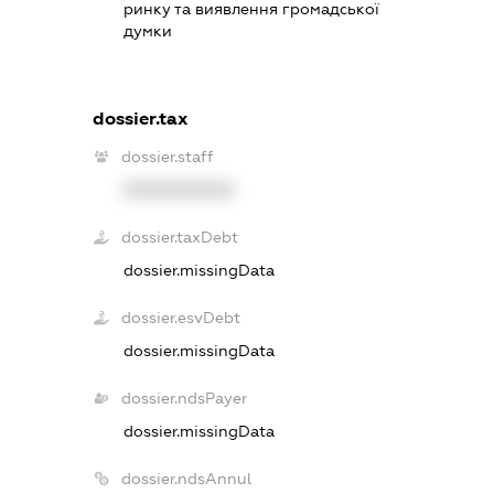
ринку та виявлення громадської
думки
dossier.tax
dossier.staff
XXXXXXXXXX
dossier.taxDebt
dossier.missingData
dossier.esvDebt
dossier.missingData
dossier.ndsPayer
dossier.missingData
dossier.ndsAnnul