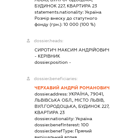
БУДИНОК 227, КВАРТИРА 23
statements.nationality:
Україна
Розмір внеску до статутного
фонду (грн.):
10 000
(100 %)
dossier.heads:
СИРОТИЧ МАКСИМ АНДРІЙОВИЧ
-
КЕРІВНИК
dossier.position -
dossier.beneficiaries:
ЧЕРХАВИЙ АНДРІЙ РОМАНОВИЧ
dossier.address:
УКРАЇНА, 79041,
ЛЬВІВСЬКА ОБЛ., МІСТО ЛЬВІВ,
ВУЛ.ГОРОДОЦЬКА, БУДИНОК 227,
КВАРТИРА 23
dossier.nationality:
Україна
dossier.benefInterest:
100
dossier.benefType:
Прямий
вирішальний вплив