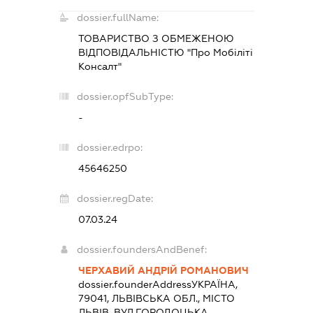
dossier.fullName:
ТОВАРИСТВО З ОБМЕЖЕНОЮ
ВІДПОВІДАЛЬНІСТЮ "Про Мобіліті
Консалт"
dossier.opfSubType:
-
dossier.edrpo:
45646250
dossier.regDate:
07.03.24
dossier.foundersAndBenef:
ЧЕРХАВИЙ АНДРІЙ РОМАНОВИЧ
dossier.founderAddress
УКРАЇНА,
79041, ЛЬВІВСЬКА ОБЛ., МІСТО
ЛЬВІВ, ВУЛ.ГОРОДОЦЬКА,