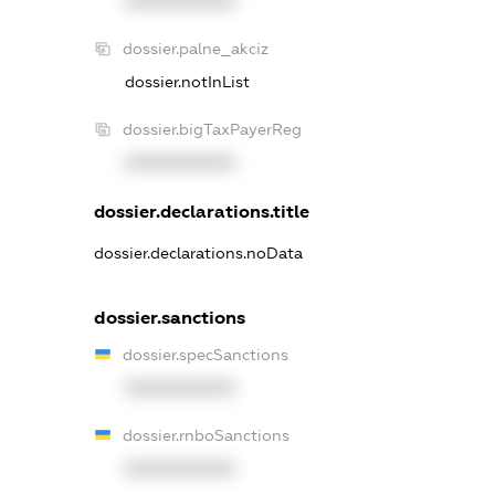
XXXXXXXXXX
dossier.palne_akciz
dossier.notInList
dossier.bigTaxPayerReg
XXXXXXXXXX
dossier.declarations.title
dossier.declarations.noData
dossier.sanctions
dossier.specSanctions
XXXXXXXXXX
dossier.rnboSanctions
XXXXXXXXXX