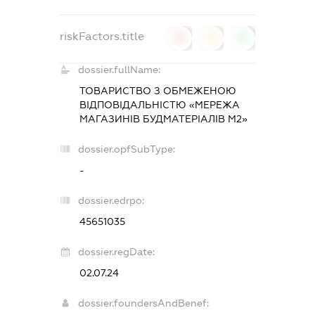
riskFactors.title
0
0
0
dossier.fullName:
ТОВАРИСТВО З ОБМЕЖЕНОЮ
ВІДПОВІДАЛЬНІСТЮ «МЕРЕЖА
МАГАЗИНІВ БУДМАТЕРІАЛІВ М2»
dossier.opfSubType:
-
dossier.edrpo:
45651035
dossier.regDate:
02.07.24
dossier.foundersAndBenef: