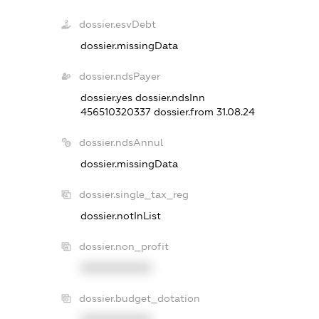
dossier.esvDebt
dossier.missingData
dossier.ndsPayer
dossier.yes
dossier.ndsInn
456510320337
dossier.from 31.08.24
dossier.ndsAnnul
dossier.missingData
dossier.single_tax_reg
dossier.notInList
dossier.non_profit
XXXXXXXXXX
dossier.budget_dotation