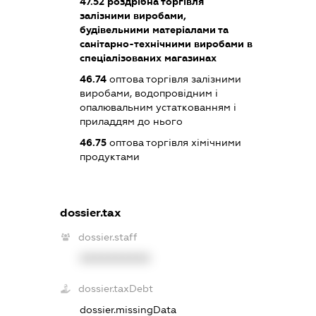
47.52
роздрібна торгівля
залізними виробами,
будівельними матеріалами та
санітарно-технічними виробами в
спеціалізованих магазинах
46.74
оптова торгівля залізними
виробами, водопровідним і
опалювальним устаткованням і
приладдям до нього
46.75
оптова торгівля хімічними
продуктами
dossier.tax
dossier.staff
XXXXXXXXXX
dossier.taxDebt
dossier.missingData