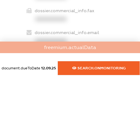
dossier.commercial_info.fax
XXXXXXXXXX
dossier.commercial_info.email
XXXXXXXXXX
freemium.actualData
dossier.commercial_info.website
XXXXXXXXXX
document.dueToDate
12.09.25
SEARCH.ONMONITORING
dossier.commercial_info.activity
XXXXXXXXXX
freemium.exampleText_1
freemium.exampleText_2
freemium.anonymousPerSearch2
FREEMIUM.DETAILS