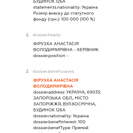
БУДИНОК 126А
statements.nationality:
Україна
Розмір внеску до статутного
фонду (грн.):
100 000
(100 %)
dossier.heads:
ФІРУЗХА АНАСТАСІЯ
ВОЛОДИМИРІВНА
-
КЕРІВНИК
dossier.position -
dossier.beneficiaries:
ФІРУЗХА АНАСТАСІЯ
ВОЛОДИМИРІВНА
dossier.address:
УКРАЇНА, 69033,
ЗАПОРІЗЬКА ОБЛ., МІСТО
ЗАПОРІЖЖЯ, ВУЛ.КОСМІЧНА,
БУДИНОК 126А
dossier.nationality:
Україна
dossier.benefInterest:
100
dossier.benefType:
Прямий