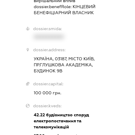
вирішальний вплив
dossier.benefRole:
КІНЦЕВИЙ
БЕНЕФІЦІАРНИЙ ВЛАСНИК
dossier.smida:
XXXXXXXXXX
dossier.address:
УКРАЇНА, 03187, МІСТО КИЇВ,
ПР.ГЛУШКОВА АКАДЕМІКА,
БУДИНОК 9В
dossier.capital:
100 000 грн.
dossier.kveds:
42.22
будівництво споруд
електропостачання та
телекомунікацій