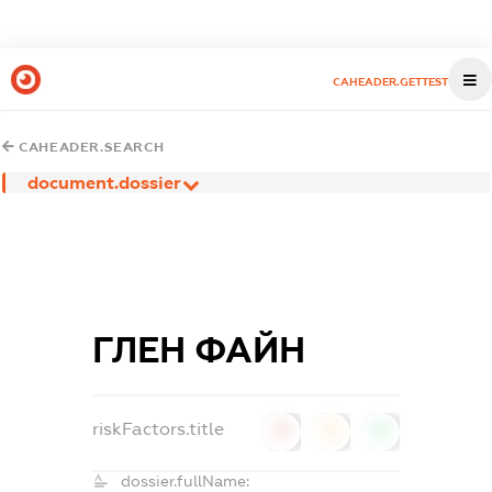
CAHEADER.GETTEST
CAHEADER.SEARCH
document.dossier
ГЛЕН ФАЙН
riskFactors.title
0
0
0
dossier.fullName: