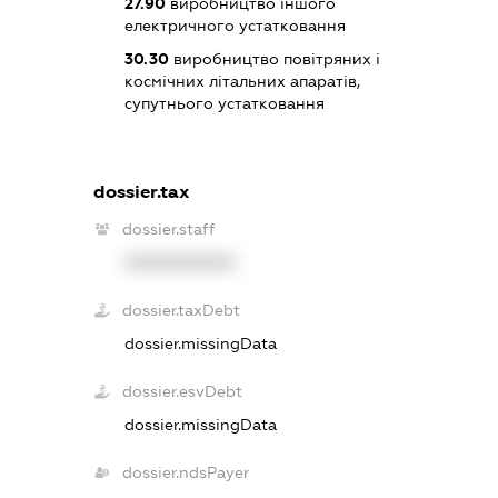
27.90
виробництво іншого
електричного устатковання
30.30
виробництво повітряних і
космічних літальних апаратів,
супутнього устатковання
dossier.tax
dossier.staff
XXXXXXXXXX
dossier.taxDebt
dossier.missingData
dossier.esvDebt
dossier.missingData
dossier.ndsPayer