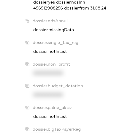
dossier.yes
dossier.ndsInn
456512908256
dossier.from 31.08.24
dossier.ndsAnnul
dossier.missingData
dossier.single_tax_reg
dossier.notInList
dossier.non_profit
XXXXXXXXXX
dossier.budget_dotation
XXXXXXXXXX
dossier.palne_akciz
dossier.notInList
dossier.bigTaxPayerReg