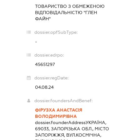
ТОВАРИСТВО З ОБМЕЖЕНОЮ
ВІДПОВІДАЛЬНІСТЮ "ГЛЕН
ФАЙН"
dossier.opfSubType:
-
dossier.edrpo:
45651297
dossier.regDate:
04.08.24
dossier.foundersAndBenef:
ФІРУЗХА АНАСТАСІЯ
ВОЛОДИМИРІВНА
dossier.founderAddress
УКРАЇНА,
69033, ЗАПОРІЗЬКА ОБЛ., МІСТО
ЗАПОРІЖЖЯ, ВУЛ.КОСМІЧНА,