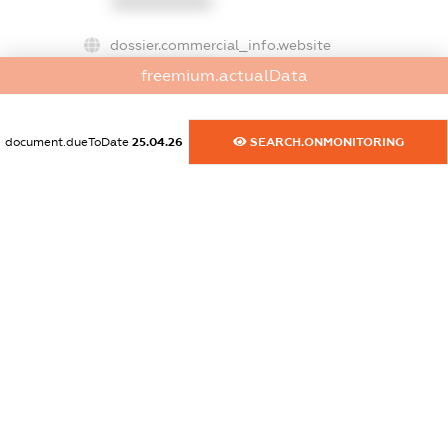
XXXXXXXXXX
dossier.commercial_info.website
XXXXXXXXXX
freemium.actualData
dossier.commercial_info.activity
XXXXXXXXXX
document.dueToDate
25.04.26
SEARCH.ONMONITORING
freemium.exampleText_1
freemium.exampleText_2
freemium.anonymousPerSearch2
FREEMIUM.DETAILS
FREEMIUM.REGISTER