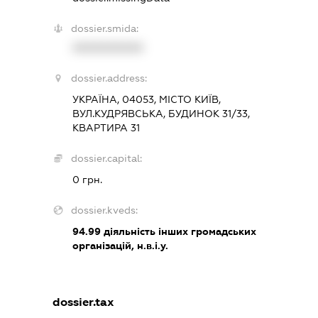
dossier.smida:
XXXXXXXXXX
dossier.address:
УКРАЇНА, 04053, МІСТО КИЇВ,
ВУЛ.КУДРЯВСЬКА, БУДИНОК 31/33,
КВАРТИРА 31
dossier.capital:
0 грн.
dossier.kveds:
94.99
діяльність інших громадських
організацій, н.в.і.у.
dossier.tax