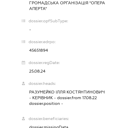
ГРОМАДСЬКА ОРГАНІЗАЦІЯ "ОПЕРА
АПЕРТА"
dossier.opfSubType:
-
dossier.edrpo:
45651894
dossier.regDate:
25.08.24
dossier.heads:
РАЗУМЕЙКО ІЛЛЯ КОСТЯНТИНОВИЧ
-
КЕРІВНИК
- dossier.from 17.08.22
dossier.position -
dossier.beneficiaries:
dossier.missingData