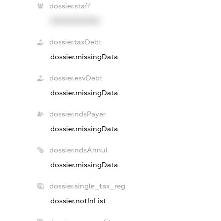
dossier.staff
XXXXXXXXXX
dossier.taxDebt
dossier.missingData
dossier.esvDebt
dossier.missingData
dossier.ndsPayer
dossier.missingData
dossier.ndsAnnul
dossier.missingData
dossier.single_tax_reg
dossier.notInList