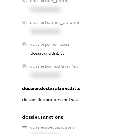
dossier.non_profit
XXXXXXXXXX
dossier.budget_dotation
XXXXXXXXXX
dossier.palne_akciz
dossier.notInList
dossier.bigTaxPayerReg
XXXXXXXXXX
dossier.declarations.title
dossier.declarations.noData
dossier.sanctions
dossier.specSanctions