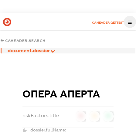
CAHEADER.GETTEST
CAHEADER.SEARCH
document.dossier
ОПЕРА АПЕРТА
riskFactors.title
0
0
0
dossier.fullName: