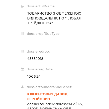
dossier.fullName:
ТОВАРИСТВО З ОБМЕЖЕНОЮ
ВІДПОВІДАЛЬНІСТЮ "ГЛОБАЛ
ТРЕЙДІНГ ЮА"
dossier.opfSubType:
-
dossier.edrpo:
45652018
dossier.regDate:
10.06.24
dossier.foundersAndBenef:
КЛІМЕНТОВИЧ ДАВИД
СЕРГІЙОВИЧ
dossier.founderAddress
УКРАЇНА,
43025, ВОЛИНСЬКА ОБЛ.,