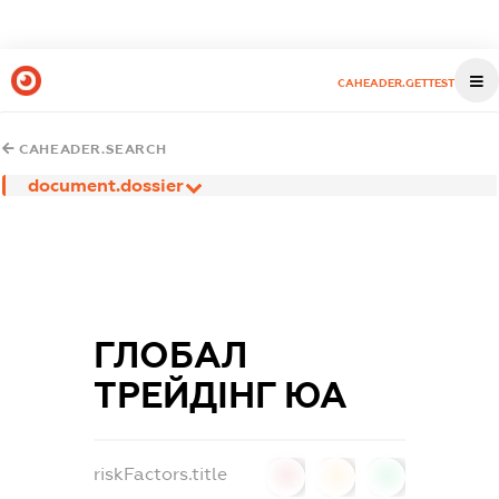
CAHEADER.GETTEST
CAHEADER.SEARCH
document.dossier
ГЛОБАЛ
ТРЕЙДІНГ ЮА
riskFactors.title
0
0
0