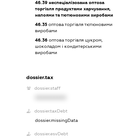
46.39
неспеціалізована оптова
торгівля продуктами харчування,
напоями та тютюновими виробами
46.35
оптова торгівля тютюновими
виробами
46.36
оптова торгівля цукром,
шоколадом і кондитерськими
виробами
dossier.tax
dossier.staff
XXXXXXXXXX
dossier.taxDebt
dossier.missingData
dossier.esvDebt