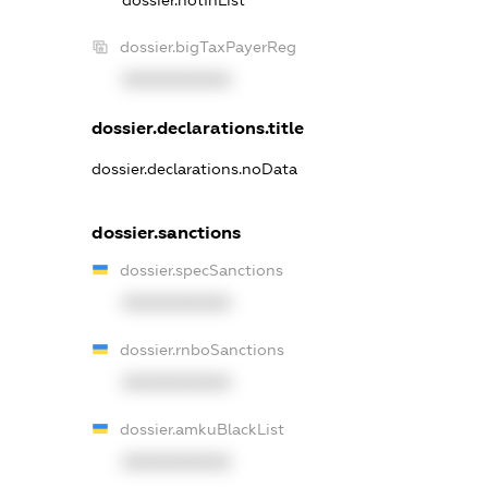
dossier.bigTaxPayerReg
XXXXXXXXXX
dossier.declarations.title
dossier.declarations.noData
dossier.sanctions
dossier.specSanctions
XXXXXXXXXX
dossier.rnboSanctions
XXXXXXXXXX
dossier.amkuBlackList
XXXXXXXXXX