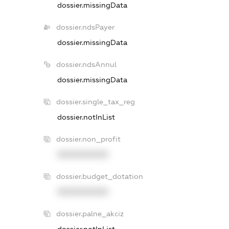
dossier.missingData
dossier.ndsPayer
dossier.missingData
dossier.ndsAnnul
dossier.missingData
dossier.single_tax_reg
dossier.notInList
dossier.non_profit
XXXXXXXXXX
dossier.budget_dotation
XXXXXXXXXX
dossier.palne_akciz
dossier.notInList