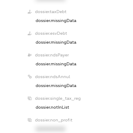
dossier.taxDebt
dossier.missingData
dossier.esvDebt
dossier.missingData
dossier.ndsPayer
dossier.missingData
dossier.ndsAnnul
dossier.missingData
dossier.single_tax_reg
dossier.notInList
dossier.non_profit
XXXXXXXXXX