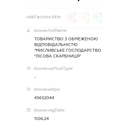
riskFactors.title
0
0
0
dossier.fullName:
ТОВАРИСТВО З ОБМЕЖЕНОЮ
ВІДПОВІДАЛЬНІСТЮ
"МИСЛИВСЬКЕ ГОСПОДАРСТВО
"ЛІСОВА СКАРБНИЦЯ"
dossier.opfSubType:
-
dossier.edrpo:
45652044
dossier.regDate:
11.06.24