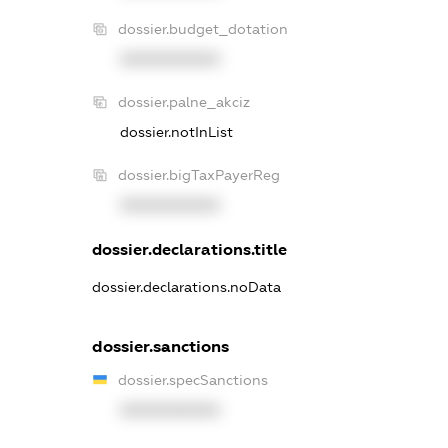
dossier.budget_dotation
XXXXXXXXXX
dossier.palne_akciz
dossier.notInList
dossier.bigTaxPayerReg
XXXXXXXXXX
dossier.declarations.title
dossier.declarations.noData
dossier.sanctions
dossier.specSanctions
XXXXXXXXXX