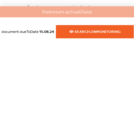
dossier.commercial_info.phone
freemium.actualData
XXXXXXXXXX
dossier.commercial_info.fax
document.dueToDate
15.08.24
SEARCH.ONMONITORING
XXXXXXXXXX
dossier.commercial_info.email
XXXXXXXXXX
dossier.commercial_info.website
XXXXXXXXXX
dossier.commercial_info.activity
XXXXXXXXXX
freemium.exampleText_1
freemium.exampleText_2