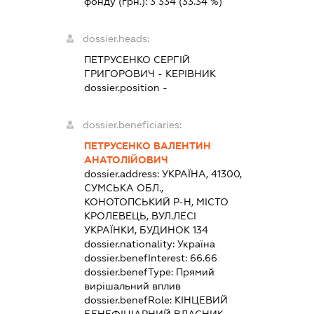
фонду (грн.):
3 334
(33.34 %)
dossier.heads:
ПЕТРУСЕНКО СЕРГІЙ
ГРИГОРОВИЧ
-
КЕРІВНИК
dossier.position -
dossier.beneficiaries:
ПЕТРУСЕНКО ВАЛЕНТИН
АНАТОЛІЙОВИЧ
dossier.address:
УКРАЇНА, 41300,
СУМСЬКА ОБЛ.,
КОНОТОПСЬКИЙ Р-Н, МІСТО
КРОЛЕВЕЦЬ, ВУЛ.ЛЕСІ
УКРАЇНКИ, БУДИНОК 134
dossier.nationality:
Україна
dossier.benefInterest:
66.66
dossier.benefType:
Прямий
вирішальний вплив
dossier.benefRole:
КІНЦЕВИЙ