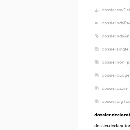
dossier.esvDe
dossier.ndsPa
dossier.ndsAn
dossier.singl
dossier.non_p
dossier.budge
dossier.palne_
dossier.bigTa
dossier.declarat
dossier.declarati