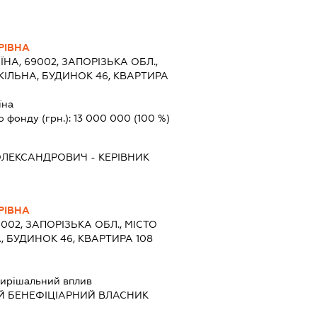
РІВНА
ЇНА, 69002, ЗАПОРІЗЬКА ОБЛ.,
КІЛЬНА, БУДИНОК 46, КВАРТИРА
їна
о фонду (грн.):
13 000 000
(100 %)
ОЛЕКСАНДРОВИЧ
-
КЕРІВНИК
РІВНА
9002, ЗАПОРІЗЬКА ОБЛ., МІСТО
, БУДИНОК 46, КВАРТИРА 108
ирішальний вплив
Й БЕНЕФІЦІАРНИЙ ВЛАСНИК