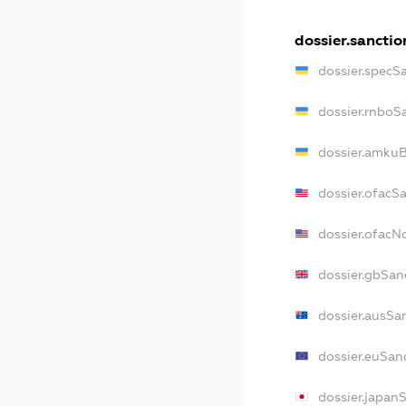
dossier.sanctio
dossier.specS
dossier.rnboS
dossier.amkuB
dossier.ofacS
dossier.ofac
dossier.gbSan
dossier.ausSa
dossier.euSan
dossier.japan