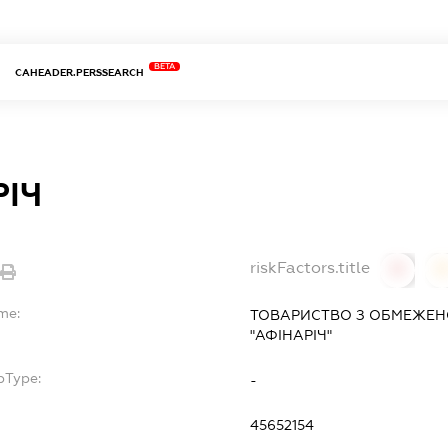
BETA
CAHEADER.PERSSEARCH
РІЧ
riskFactors.title
0
0
me:
ТОВАРИСТВО З ОБМЕЖЕН
"АФІНАРІЧ"
bType:
-
45652154