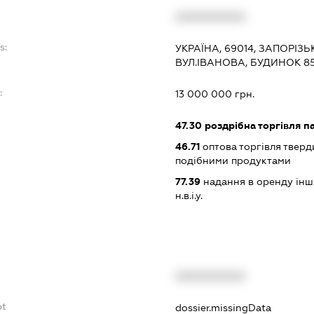
XXXXXXXXXX
s:
УКРАЇНА, 69014, ЗАПОРІЗ
ВУЛ.ІВАНОВА, БУДИНОК 8
:
13 000 000 грн.
47.30
роздрібна торгівля п
46.71
оптова торгівля тверд
подібними продуктами
77.39
надання в оренду інши
н.в.і.у.
XXXXXXXXXX
bt
dossier.missingData