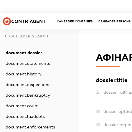
CONTR AGENT
CAHEADER.COMPANIES
CAHEADER.PERSONS
CAHEADER.SEARCH
document.dossier
АФІНА
document.statements
document.history
dossier.title
document.inspections
dossier.fullNa
document.bankruptcy
document.court
dossier.opfSu
document.taxdebts
dossier.edrpo:
document.enforcements