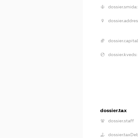
dossier.smida:
dossier.addres
dossier.capital
dossier.kveds:
dossier.tax
dossier.staff
dossier.taxDe