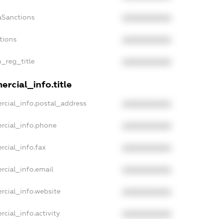
aSanctions
XXXXXXXXXX
tions
XXXXXXXXXX
n_reg_title
XXXXXXXXXX
rcial_info.title
rcial_info.postal_address
XXXXXXXXXX
rcial_info.phone
XXXXXXXXXX
rcial_info.fax
XXXXXXXXXX
rcial_info.email
XXXXXXXXXX
rcial_info.website
XXXXXXXXXX
cial_info.activity
XXXXXXXXXX