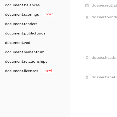
document.balances
dossier.regDat
document.scorings
new!
dossier.found
document.tenders
document.publicfunds
document.ved
document.semantrum
dossier.heads:
document.relationships
document.licenses
new!
dossier.benefic