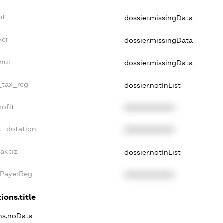
bt
dossier.missingData
yer
dossier.missingData
nul
dossier.missingData
e_tax_reg
dossier.notInList
rofit
XXXXXXXXXX
t_dotation
XXXXXXXXXX
akciz
dossier.notInList
xPayerReg
XXXXXXXXXX
ions.title
ons.noData