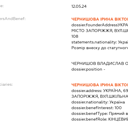
e:
12.05.24
ersAndBenef:
ЧЕРНИШОВА ІРИНА ВІКТО
dossier.founderAddress
УКРА
МІСТО ЗАПОРІЖЖЯ, ВУЛ.Ш
108
statements.nationality:
Укра
Розмір внеску до статутног
ЧЕРНИШОВ ВЛАДИСЛАВ 
dossier.position -
iaries:
ЧЕРНИШОВА ІРИНА ВІКТО
dossier.address:
УКРАЇНА, 6
ЗАПОРІЖЖЯ, ВУЛ.ШКІЛЬНА
dossier.nationality:
Україна
dossier.benefInterest:
100
dossier.benefType:
Прямий в
dossier.benefRole:
КІНЦЕВИ