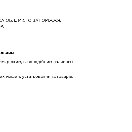
ЬКА ОБЛ., МІСТО ЗАПОРІЖЖЯ,
5А
альним
им, рідким, газоподібним паливом і
х машин, устатковання та товарів,