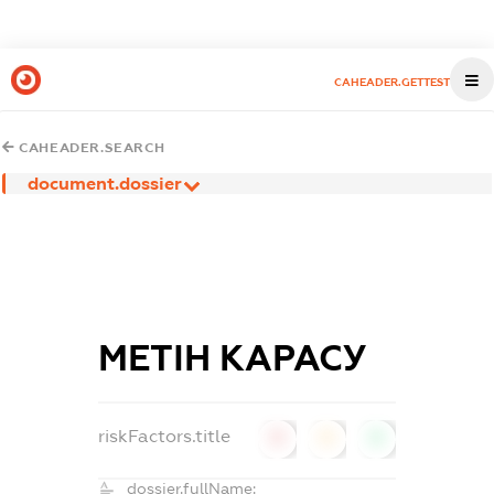
CAHEADER.GETTEST
CAHEADER.SEARCH
document.dossier
МЕТІН КАРАСУ
riskFactors.title
0
0
0
dossier.fullName: