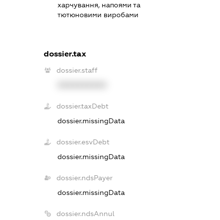
харчування, напоями та
тютюновими виробами
dossier.tax
dossier.staff
XXXXXXXXXX
dossier.taxDebt
dossier.missingData
dossier.esvDebt
dossier.missingData
dossier.ndsPayer
dossier.missingData
dossier.ndsAnnul