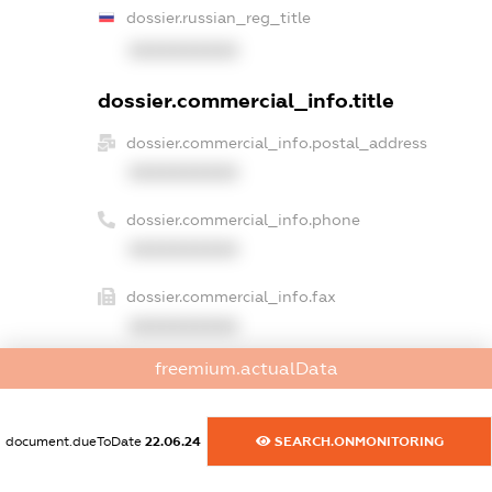
dossier.russian_reg_title
XXXXXXXXXX
dossier.commercial_info.title
dossier.commercial_info.postal_address
XXXXXXXXXX
dossier.commercial_info.phone
XXXXXXXXXX
dossier.commercial_info.fax
XXXXXXXXXX
freemium.actualData
dossier.commercial_info.email
XXXXXXXXXX
document.dueToDate
22.06.24
SEARCH.ONMONITORING
dossier.commercial_info.website
XXXXXXXXXX