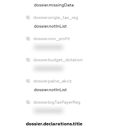
dossier.missingData
dossier.single_tax_reg
dossier.notInList
dossier.non_profit
XXXXXXXXXX
dossier.budget_dotation
XXXXXXXXXX
dossier.palne_akciz
dossier.notInList
dossier.bigTaxPayerReg
XXXXXXXXXX
dossier.declarations.title