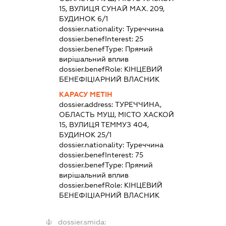
15, ВУЛИЦЯ СУНАЙ МАХ. 209,
БУДИНОК 6/1
dossier.nationality:
Туреччина
dossier.benefInterest:
25
dossier.benefType:
Прямий
вирішальний вплив
dossier.benefRole:
КІНЦЕВИЙ
БЕНЕФІЦІАРНИЙ ВЛАСНИК
КАРАСУ МЕТІН
dossier.address:
ТУРЕЧЧИНА,
ОБЛАСТЬ МУШ, МІСТО ХАСКОЙ
15, ВУЛИЦЯ ТЕММУЗ 404,
БУДИНОК 25/1
dossier.nationality:
Туреччина
dossier.benefInterest:
75
dossier.benefType:
Прямий
вирішальний вплив
dossier.benefRole:
КІНЦЕВИЙ
БЕНЕФІЦІАРНИЙ ВЛАСНИК
dossier.smida: