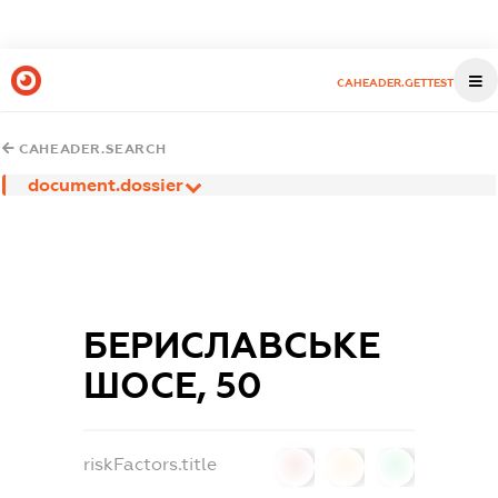
CAHEADER.GETTEST
CAHEADER.SEARCH
document.dossier
БЕРИСЛАВСЬКЕ
ШОСЕ, 50
riskFactors.title
0
0
0