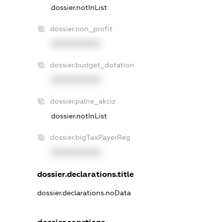
dossier.notInList
dossier.non_profit
XXXXXXXXXX
dossier.budget_dotation
XXXXXXXXXX
dossier.palne_akciz
dossier.notInList
dossier.bigTaxPayerReg
XXXXXXXXXX
dossier.declarations.title
dossier.declarations.noData