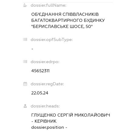
dossier.fullName:
ОБ'ЄДНАННЯ СПІВВЛАСНИКІВ
БАГАТОКВАРТИРНОГО БУДИНКУ
"БЕРИСЛАВСЬКЕ ШОСЕ, 50"
dossier.opfSubType:
-
dossier.edrpo:
45652311
dossier.regDate:
22.05.24
dossier.heads:
ГЛУЩЕНКО СЕРГІЙ МИКОЛАЙОВИЧ
-
КЕРІВНИК
dossier.position -