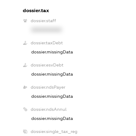
dossier.tax
dossier.staff
XXXXXXXXXX
dossier.taxDebt
dossier.missingData
dossier.esvDebt
dossier.missingData
dossier.ndsPayer
dossier.missingData
dossier.ndsAnnul
dossier.missingData
dossier.single_tax_reg