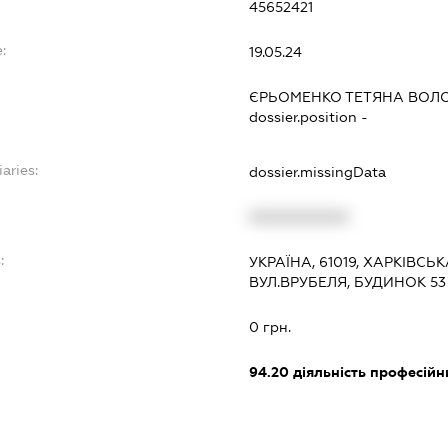
45652421
:
19.05.24
ЄРЬОМЕНКО ТЕТЯНА ВОЛ
dossier.position -
aries:
dossier.missingData
XXXXXXXXXX
:
УКРАЇНА, 61019, ХАРКІВСЬК
ВУЛ.ВРУБЕЛЯ, БУДИНОК 53
0 грн.
94.20
діяльність професійн