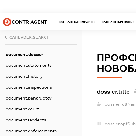
CONTR AGENT
CAHEADER.COMPANIES
CAHEADER.PERSONS
CAHEADER.SEARCH
document.dossier
ПРОФСП
document.statements
НОВОБ
document.history
document.inspections
dossier.title
document.bankruptcy
dossier.fullNa
document.court
document.taxdebts
dossier.opfSub
document.enforcements