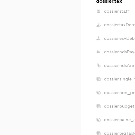
dossier.tax
dossier.staff
dossier.taxDeb
dossier.esvDeb
dossier.ndsPay
dossier.ndsAn
dossier.single
dossier.non_pr
dossier.budge
dossier.palne_
dossier.bigTax