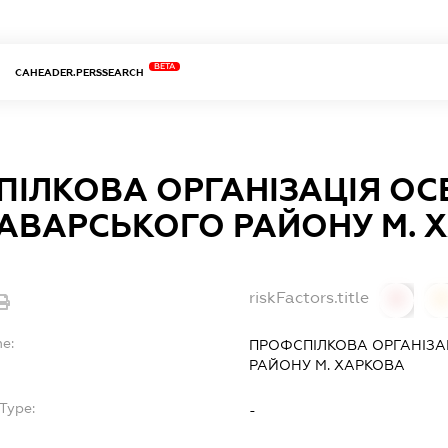
BETA
CAHEADER.PERSSEARCH
ІЛКОВА ОРГАНІЗАЦІЯ ОС
АВАРСЬКОГО РАЙОНУ М. 
riskFactors.title
0
0
me:
ПРОФСПІЛКОВА ОРГАНІЗА
РАЙОНУ М. ХАРКОВА
Type:
-