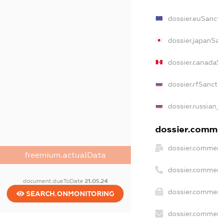
dossier.euSanc
dossier.japanS
dossier.canada
dossier.rfSanc
dossier.russian
dossier.comme
dossier.commer
freemium.actualData
dossier.commer
document.dueToDate
21.05.24
dossier.commer
SEARCH.ONMONITORING
dossier.commer