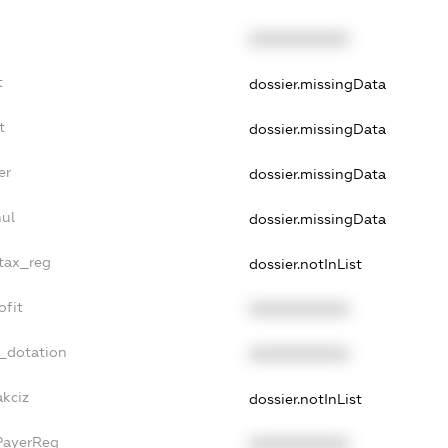
XXXXXXXXXX
t
dossier.missingData
t
dossier.missingData
er
dossier.missingData
nul
dossier.missingData
_tax_reg
dossier.notInList
ofit
XXXXXXXXXX
t_dotation
XXXXXXXXXX
akciz
dossier.notInList
PayerReg
XXXXXXXXXX