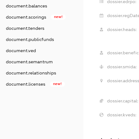
dossier.edrpo:
document.balances
dossier.regDate
document.scorings
new!
document.tenders
dossier.heads:
document.publicfunds
document.ved
dossier.benefici
document.semantrum
dossier.smida:
document.relationships
dossier.address
document.licenses
new!
dossier.capital:
dossier.kveds: