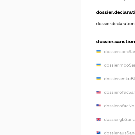
dossier.declarati
dossier.declaratio
dossier.sanction
dossier.specSa
dossier.rnboSa
dossier.amkuBl
dossier.ofacSa
dossier.ofacN
dossier.gbSanc
dossier.ausSan