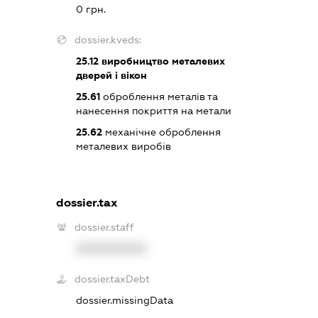
0 грн.
dossier.kveds:
25.12
виробництво металевих
дверей і вікон
25.61
оброблення металів та
нанесення покриття на метали
25.62
механічне оброблення
металевих виробів
dossier.tax
dossier.staff
XXXXXXXXXX
dossier.taxDebt
dossier.missingData