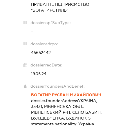
ПРИВАТНЕ ПІДПРИЄМСТВО
"БОГАТИРСТИЛЬ"
dossier.opfSubType:
-
dossier.edrpo:
45652442
dossier.regDate:
19.05.24
dossier.foundersAndBenef:
БОГАТИР РУСЛАН МИХАЙЛОВИЧ
dossier.founderAddress
УКРАЇНА,
35431, РІВНЕНСЬКА ОБЛ.,
РІВНЕНСЬКИЙ Р-Н, СЕЛО БАБИН,
ВУЛ.ШЕВЧЕНКА, БУДИНОК 5
statements.nationality:
Україна