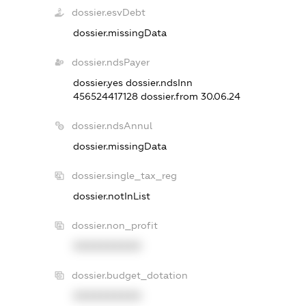
dossier.esvDebt
dossier.missingData
dossier.ndsPayer
dossier.yes
dossier.ndsInn
456524417128
dossier.from 30.06.24
dossier.ndsAnnul
dossier.missingData
dossier.single_tax_reg
dossier.notInList
dossier.non_profit
XXXXXXXXXX
dossier.budget_dotation
XXXXXXXXXX