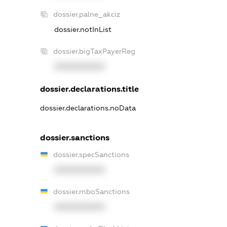
dossier.palne_akciz
dossier.notInList
dossier.bigTaxPayerReg
XXXXXXXXXX
dossier.declarations.title
dossier.declarations.noData
dossier.sanctions
dossier.specSanctions
XXXXXXXXXX
dossier.rnboSanctions
XXXXXXXXXX