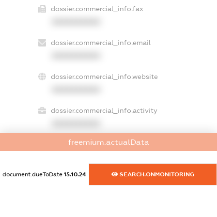
dossier.commercial_info.fax
XXXXXXXXXX
dossier.commercial_info.email
XXXXXXXXXX
dossier.commercial_info.website
XXXXXXXXXX
dossier.commercial_info.activity
XXXXXXXXXX
freemium.actualData
freemium.exampleText_1
freemium.exampleText_2
document.dueToDate
15.10.24
SEARCH.ONMONITORING
freemium.anonymousPerSearch2
FREEMIUM.DETAILS
FREEMIUM.REGISTER