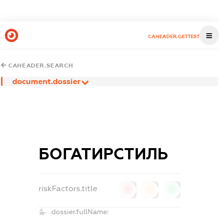
CAHEADER.GETTEST
CAHEADER.SEARCH
document.dossier
БОГАТИРСТИЛЬ
riskFactors.title
0
0
0
dossier.fullName: