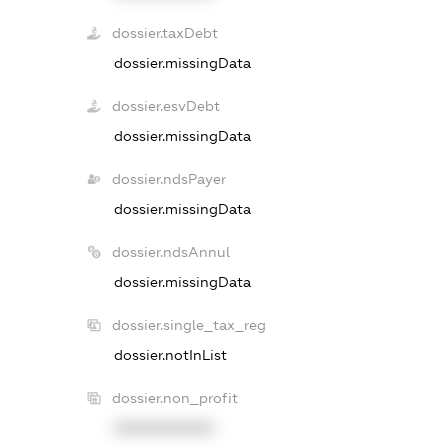
dossier.taxDebt
dossier.missingData
dossier.esvDebt
dossier.missingData
dossier.ndsPayer
dossier.missingData
dossier.ndsAnnul
dossier.missingData
dossier.single_tax_reg
dossier.notInList
dossier.non_profit
XXXXXXXXXX