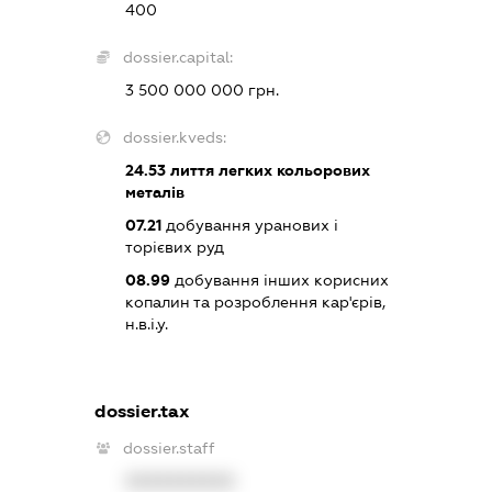
400
dossier.capital:
3 500 000 000 грн.
dossier.kveds:
24.53
лиття легких кольорових
металів
07.21
добування уранових і
торієвих руд
08.99
добування інших корисних
копалин та розроблення кар'єрів,
н.в.і.у.
dossier.tax
dossier.staff
XXXXXXXXXX