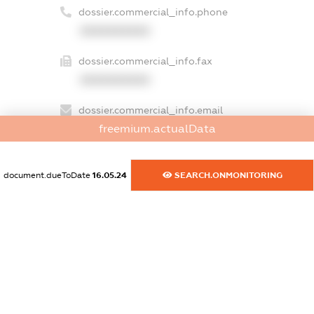
dossier.commercial_info.phone
XXXXXXXXXX
dossier.commercial_info.fax
XXXXXXXXXX
dossier.commercial_info.email
freemium.actualData
XXXXXXXXXX
dossier.commercial_info.website
document.dueToDate
16.05.24
SEARCH.ONMONITORING
XXXXXXXXXX
dossier.commercial_info.activity
XXXXXXXXXX
freemium.exampleText_1
freemium.exampleText_2
freemium.anonymousPerSearch2