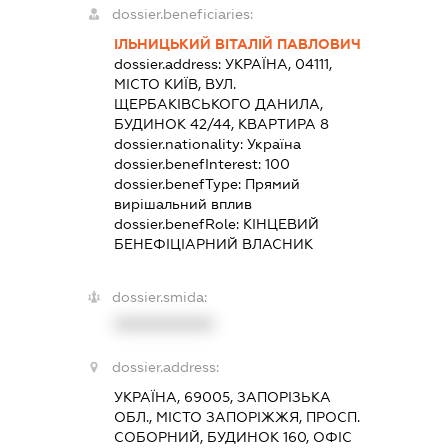
dossier.beneficiaries:
ІЛЬНИЦЬКИЙ ВІТАЛІЙ ПАВЛОВИЧ
dossier.address:
УКРАЇНА, 04111,
МІСТО КИЇВ, ВУЛ.
ЩЕРБАКІВСЬКОГО ДАНИЛА,
БУДИНОК 42/44, КВАРТИРА 8
dossier.nationality:
Україна
dossier.benefInterest:
100
dossier.benefType:
Прямий
вирішальний вплив
dossier.benefRole:
КІНЦЕВИЙ
БЕНЕФІЦІАРНИЙ ВЛАСНИК
dossier.smida:
XXXXXXXXXX
dossier.address:
УКРАЇНА, 69005, ЗАПОРІЗЬКА
ОБЛ., МІСТО ЗАПОРІЖЖЯ, ПРОСП.
СОБОРНИЙ, БУДИНОК 160, ОФІС