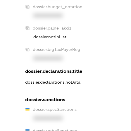
dossier.budget_dotation
XXXXXXXXXX
dossier.palne_akciz
dossier.notInList
dossier.bigTaxPayerReg
XXXXXXXXXX
dossier.declarations.title
dossier.declarations.noData
dossier.sanctions
dossier.specSanctions
XXXXXXXXXX
dossier.rnboSanctions