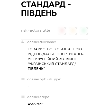
СТАНДАРД -
ПІВДЕНЬ
riskFactors.title
0
0
0
dossier.fullName:
ТОВАРИСТВО З ОБМЕЖЕНОЮ
ВІДПОВІДАЛЬНІСТЮ "ТИТАНО-
МЕТАЛУРГІЙНИЙ ХОЛДИНГ
"УКРАЇНСЬКИЙ СТАНДАРД" -
ПІВДЕНЬ"
dossier.opfSubType:
-
dossier.edrpo:
45652699