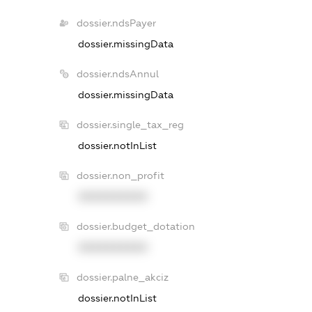
dossier.ndsPayer
dossier.missingData
dossier.ndsAnnul
dossier.missingData
dossier.single_tax_reg
dossier.notInList
dossier.non_profit
XXXXXXXXXX
dossier.budget_dotation
XXXXXXXXXX
dossier.palne_akciz
dossier.notInList