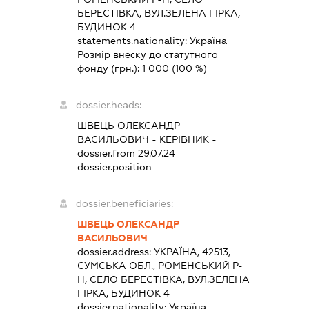
БЕРЕСТІВКА, ВУЛ.ЗЕЛЕНА ГІРКА,
БУДИНОК 4
statements.nationality:
Україна
Розмір внеску до статутного
фонду (грн.):
1 000
(100 %)
dossier.heads:
ШВЕЦЬ ОЛЕКСАНДР
ВАСИЛЬОВИЧ
-
КЕРІВНИК
-
dossier.from 29.07.24
dossier.position -
dossier.beneficiaries:
ШВЕЦЬ ОЛЕКСАНДР
ВАСИЛЬОВИЧ
dossier.address:
УКРАЇНА, 42513,
СУМСЬКА ОБЛ., РОМЕНСЬКИЙ Р-
Н, СЕЛО БЕРЕСТІВКА, ВУЛ.ЗЕЛЕНА
ГІРКА, БУДИНОК 4
dossier.nationality:
Україна