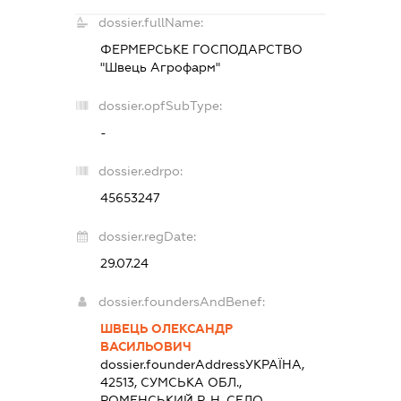
dossier.fullName:
ФЕРМЕРСЬКЕ ГОСПОДАРСТВО
"Швець Агрофарм"
dossier.opfSubType:
-
dossier.edrpo:
45653247
dossier.regDate:
29.07.24
dossier.foundersAndBenef:
ШВЕЦЬ ОЛЕКСАНДР
ВАСИЛЬОВИЧ
dossier.founderAddress
УКРАЇНА,
42513, СУМСЬКА ОБЛ.,
РОМЕНСЬКИЙ Р-Н, СЕЛО