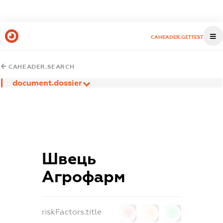
CAHEADER.GETTEST
CAHEADER.SEARCH
document.dossier
Швець
Агрофарм
riskFactors.title
0
0
0