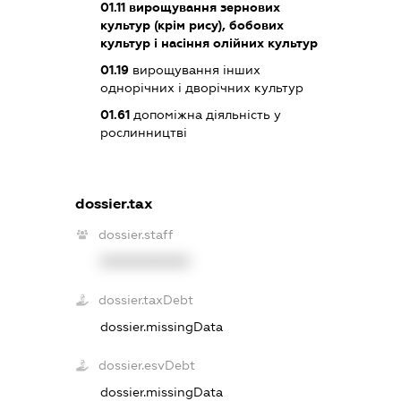
01.11
вирощування зернових
культур (крім рису), бобових
культур і насіння олійних культур
01.19
вирощування інших
однорічних і дворічних культур
01.61
допоміжна діяльність у
рослинництві
dossier.tax
dossier.staff
XXXXXXXXXX
dossier.taxDebt
dossier.missingData
dossier.esvDebt
dossier.missingData