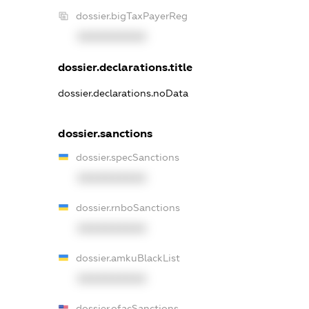
dossier.bigTaxPayerReg
XXXXXXXXXX
dossier.declarations.title
dossier.declarations.noData
dossier.sanctions
dossier.specSanctions
XXXXXXXXXX
dossier.rnboSanctions
XXXXXXXXXX
dossier.amkuBlackList
XXXXXXXXXX
dossier.ofacSanctions