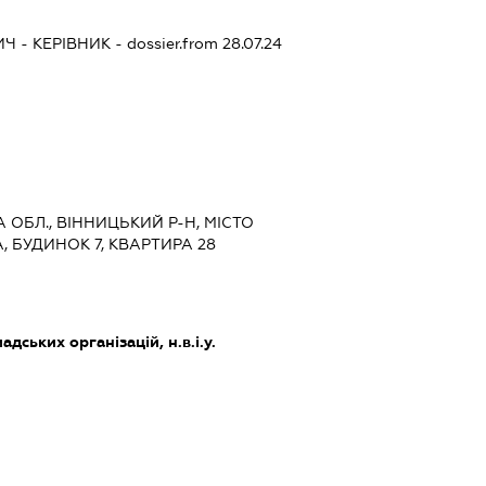
ИЧ
-
КЕРІВНИК
- dossier.from 28.07.24
А ОБЛ., ВІННИЦЬКИЙ Р-Н, МІСТО
, БУДИНОК 7, КВАРТИРА 28
дських організацій, н.в.і.у.