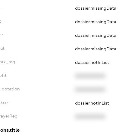
t
dossier.missingData
t
dossier.missingData
er
dossier.missingData
ul
dossier.missingData
_tax_reg
dossier.notInList
ofit
XXXXXXXXXX
_dotation
XXXXXXXXXX
kciz
dossier.notInList
PayerReg
XXXXXXXXXX
ons.title