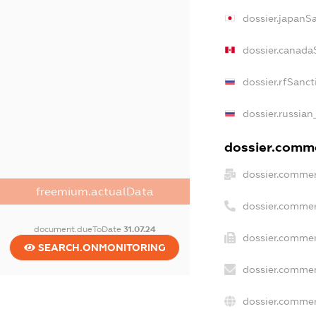
dossier.japanS
dossier.canada
dossier.rfSanct
dossier.russian
dossier.comme
dossier.commer
freemium.actualData
dossier.commer
document.dueToDate
31.07.24
dossier.commer
SEARCH.ONMONITORING
dossier.commer
dossier.commer