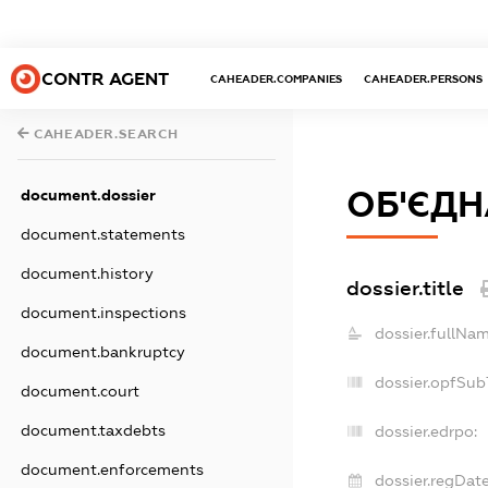
CONTR AGENT
CAHEADER.COMPANIES
CAHEADER.PERSONS
CAHEADER.SEARCH
ОБ'ЄДН
document.dossier
document.statements
document.history
dossier.title
document.inspections
dossier.fullNam
document.bankruptcy
dossier.opfSub
document.court
document.taxdebts
dossier.edrpo:
document.enforcements
dossier.regDate