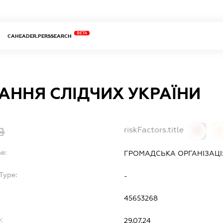
BETA
CAHEADER.PERSSEARCH
АННЯ СЛІДЧИХ УКРАЇНИ
riskFactors.title
0
0
e:
ГРОМАДСЬКА ОРГАНІЗАЦІЯ
Type:
-
45653268
:
29.07.24