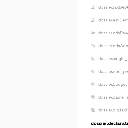
dossier.taxDeb
dossier.esvDeb
dossier.ndsPay
dossier.ndsAnn
dossier.single
dossier.non_pr
dossier.budget
dossier.palne_a
dossier.bigTax
dossier.declarati