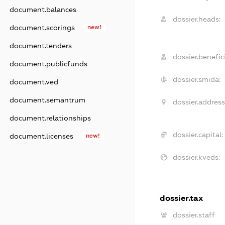
document.balances
dossier.heads:
document.scorings
new!
document.tenders
dossier.benefici
document.publicfunds
dossier.smida:
document.ved
document.semantrum
dossier.address
document.relationships
dossier.capital:
document.licenses
new!
dossier.kveds:
dossier.tax
dossier.staff