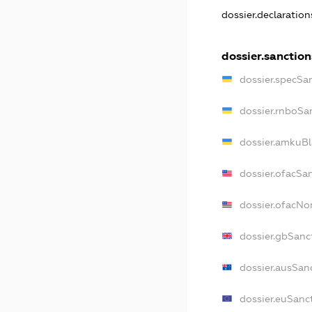
dossier.declaratio
dossier.sanction
dossier.specSa
dossier.rnboSa
dossier.amkuBl
dossier.ofacSa
dossier.ofacN
dossier.gbSanc
dossier.ausSan
dossier.euSanc