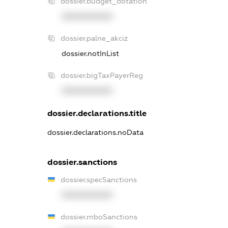
dossier.budget_dotation
XXXXXXXXXX
dossier.palne_akciz
dossier.notInList
dossier.bigTaxPayerReg
XXXXXXXXXX
dossier.declarations.title
dossier.declarations.noData
dossier.sanctions
dossier.specSanctions
XXXXXXXXXX
dossier.rnboSanctions