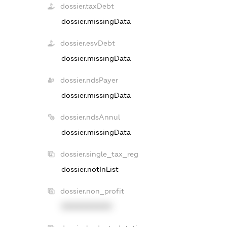
dossier.taxDebt
dossier.missingData
dossier.esvDebt
dossier.missingData
dossier.ndsPayer
dossier.missingData
dossier.ndsAnnul
dossier.missingData
dossier.single_tax_reg
dossier.notInList
dossier.non_profit
XXXXXXXXXX