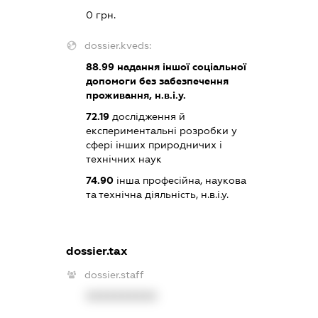
0 грн.
dossier.kveds:
88.99
надання іншої соціальної
допомоги без забезпечення
проживання, н.в.і.у.
72.19
дослідження й
експериментальні розробки у
сфері інших природничих і
технічних наук
74.90
інша професійна, наукова
та технічна діяльність, н.в.і.у.
dossier.tax
dossier.staff
XXXXXXXXXX