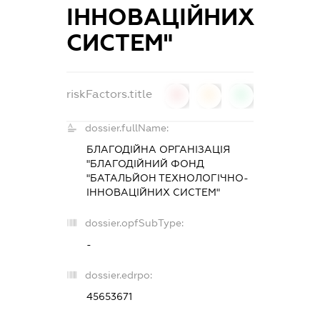
ІННОВАЦІЙНИХ
СИСТЕМ"
riskFactors.title
0
0
0
dossier.fullName:
БЛАГОДІЙНА ОРГАНІЗАЦІЯ
"БЛАГОДІЙНИЙ ФОНД
"БАТАЛЬЙОН ТЕХНОЛОГІЧНО-
ІННОВАЦІЙНИХ СИСТЕМ"
dossier.opfSubType:
-
dossier.edrpo:
45653671