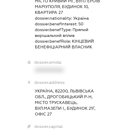
МІСТО КРИВИЙ РІГ, ВУЛ.ГЕРОЇВ
МАРІУПОЛЯ, БУДИНОК 10,
КВАРТИРА 27
dossier.nationality:
Україна
dossier.benefInterest:
50
dossier.benefType:
Прямий
вирішальний вплив
dossier.benefRole:
КІНЦЕВИЙ
БЕНЕФІЦІАРНИЙ ВЛАСНИК
dossier.smida:
XXXXXXXXXX
dossier.address:
УКРАЇНА, 82200, ЛЬВІВСЬКА
ОБЛ., ДРОГОБИЦЬКИЙ Р-Н,
МІСТО ТРУСКАВЕЦЬ,
ВУЛ.МАЗЕПИ І., БУДИНОК 21Г,
ОФІС 27
dossier.capital: