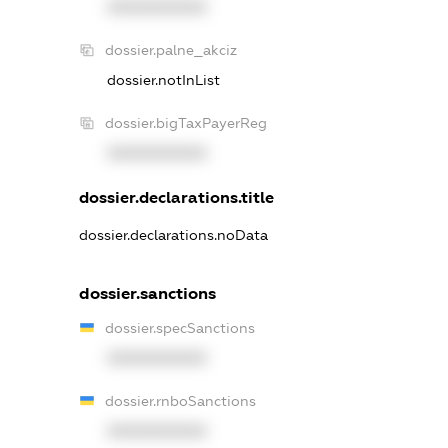
XXXXXXXXXX
dossier.palne_akciz
dossier.notInList
dossier.bigTaxPayerReg
XXXXXXXXXX
dossier.declarations.title
dossier.declarations.noData
dossier.sanctions
dossier.specSanctions
XXXXXXXXXX
dossier.rnboSanctions
XXXXXXXXXX