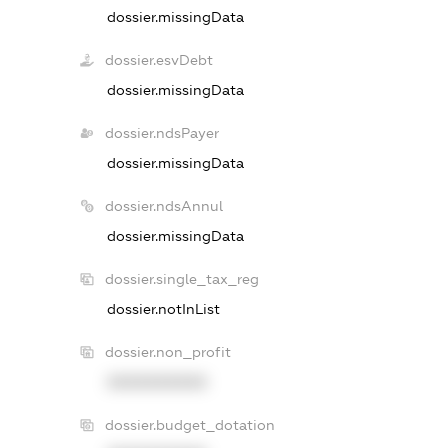
dossier.missingData
dossier.esvDebt
dossier.missingData
dossier.ndsPayer
dossier.missingData
dossier.ndsAnnul
dossier.missingData
dossier.single_tax_reg
dossier.notInList
dossier.non_profit
XXXXXXXXXX
dossier.budget_dotation