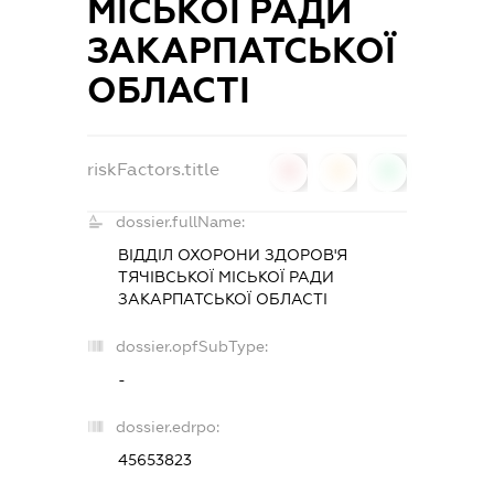
МІСЬКОЇ РАДИ
ЗАКАРПАТСЬКОЇ
ОБЛАСТІ
riskFactors.title
0
0
0
dossier.fullName:
ВІДДІЛ ОХОРОНИ ЗДОРОВ'Я
ТЯЧІВСЬКОЇ МІСЬКОЇ РАДИ
ЗАКАРПАТСЬКОЇ ОБЛАСТІ
dossier.opfSubType:
-
dossier.edrpo:
45653823