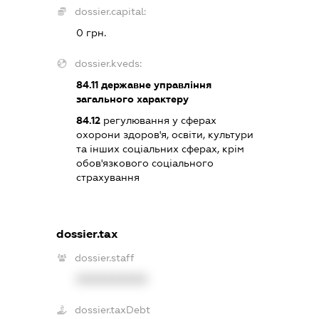
dossier.capital:
0 грн.
dossier.kveds:
84.11
державне управління
загального характеру
84.12
регулювання у сферах
охорони здоров'я, освіти, культури
та інших соціальних сферах, крім
обов'язкового соціального
страхування
dossier.tax
dossier.staff
XXXXXXXXXX
dossier.taxDebt