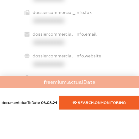
dossier.commercial_info.fax
XXXXXXXXXX
dossier.commercial_info.email
XXXXXXXXXX
dossier.commercial_info.website
XXXXXXXXXX
dossier.commercial_info.activity
freemium.actualData
XXXXXXXXXX
document.dueToDate
06.08.24
SEARCH.ONMONITORING
freemium.exampleText_1
freemium.exampleText_2
freemium.anonymousPerSearch2
FREEMIUM.DETAILS