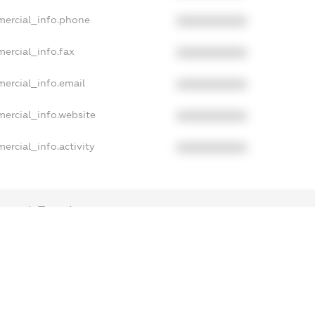
mercial_info.phone
XXXXXXXXXX
mercial_info.fax
XXXXXXXXXX
mercial_info.email
XXXXXXXXXX
mercial_info.website
XXXXXXXXXX
ercial_info.activity
XXXXXXXXXX
xampleText_1
xampleText_2
anonymousPerSearch2
DETAILS
FREEMIUM.REGISTER