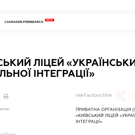
BETA
CAHEADER.PERSSEARCH
СЬКИЙ ЛІЦЕЙ «УКРАЇНСЬК
ЛЬНОЇ ІНТЕГРАЦІЇ»
riskFactors.title
0
Name:
ПРИВАТНА ОРГАНІЗАЦІЯ (
«КИЇВСЬКИЙ ЛІЦЕЙ «УКРА
ІНТЕГРАЦІЇ»
SubType: