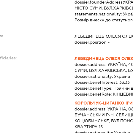
dossier.founderAddress
УКРА
МІСТО СУМИ, ВУЛ.ХАРКІВС
statements.nationality:
Укра
Розмір внеску до статутног
s:
ЛЕБЕДИНЕЦЬ ОЛЕСЯ ОЛЕ
dossier.position -
iciaries:
ЛЕБЕДИНЕЦЬ ОЛЕСЯ ОЛЕ
dossier.address:
УКРАЇНА, 4
СУМИ, ВУЛ.ХАРКІВСЬКА, Б
dossier.nationality:
Україна
dossier.benefInterest:
33.33
dossier.benefType:
Прямий в
dossier.benefRole:
КІНЦЕВИ
КОРОЛЬЧУК-ЦИГАНКО ІРИ
dossier.address:
УКРАЇНА, 0
БУЧАНСЬКИЙ Р-Н, СЕЛИЩ
КОЦЮБИНСЬКЕ, ВУЛ.ПОНО
КВАРТИРА 15
dossier.nationality:
Україна