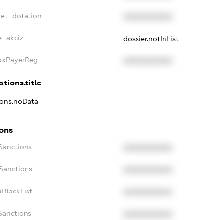
get_dotation
XXXXXXXXXX
e_akciz
dossier.notInList
TaxPayerReg
XXXXXXXXXX
ations.title
tions.noData
ions
cSanctions
XXXXXXXXXX
oSanctions
XXXXXXXXXX
uBlackList
XXXXXXXXXX
cSanctions
XXXXXXXXXX