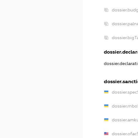
dossier.bud
dossier.paln
dossier.big
dossier.declar
dossier.declara
dossier.sanct
dossier.spe
dossier.rnb
dossier.amk
dossier.ofa