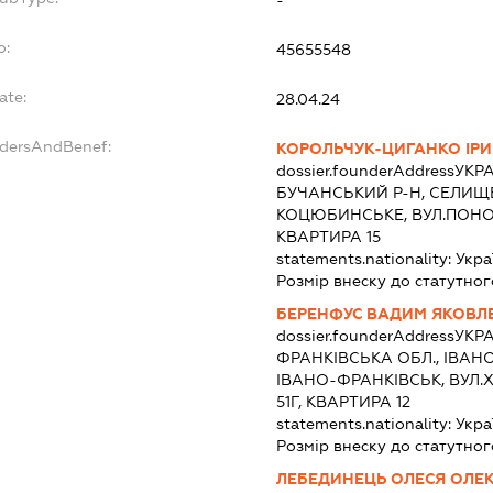
-
o:
45655548
ate:
28.04.24
ndersAndBenef:
КОРОЛЬЧУК-ЦИГАНКО ІРИ
dossier.founderAddress
УКРА
БУЧАНСЬКИЙ Р-Н, СЕЛИЩ
КОЦЮБИНСЬКЕ, ВУЛ.ПОНО
КВАРТИРА 15
statements.nationality:
Укра
Розмір внеску до статутног
БЕРЕНФУС ВАДИМ ЯКОВЛ
dossier.founderAddress
УКРА
ФРАНКІВСЬКА ОБЛ., ІВАН
ІВАНО-ФРАНКІВСЬК, ВУЛ.
51Г, КВАРТИРА 12
statements.nationality:
Укра
Розмір внеску до статутног
ЛЕБЕДИНЕЦЬ ОЛЕСЯ ОЛЕ