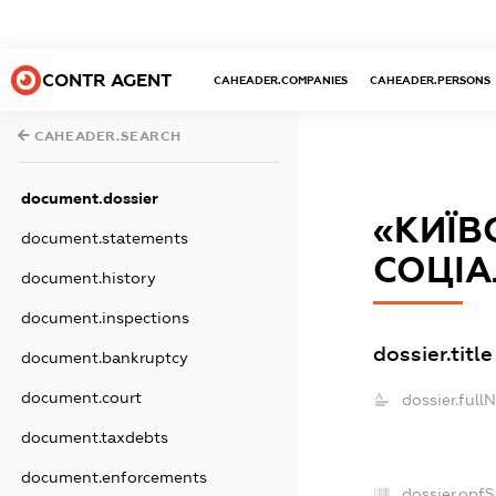
CONTR AGENT
CAHEADER.COMPANIES
CAHEADER.PERSONS
CAHEADER.SEARCH
document.dossier
«КИЇВ
document.statements
СОЦІА
document.history
document.inspections
dossier.title
document.bankruptcy
document.court
dossier.full
document.taxdebts
document.enforcements
dossier.opf