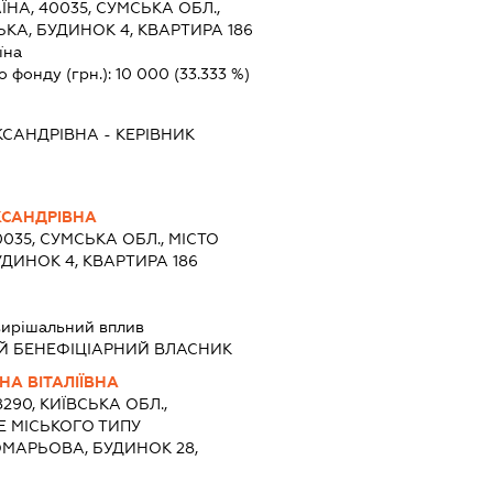
ЇНА, 40035, СУМСЬКА ОБЛ.,
ЬКА, БУДИНОК 4, КВАРТИРА 186
їна
о фонду (грн.):
10 000
(33.333 %)
КСАНДРІВНА
-
КЕРІВНИК
КСАНДРІВНА
0035, СУМСЬКА ОБЛ., МІСТО
УДИНОК 4, КВАРТИРА 186
ирішальний вплив
Й БЕНЕФІЦІАРНИЙ ВЛАСНИК
НА ВІТАЛІЇВНА
8290, КИЇВСЬКА ОБЛ.,
Е МІСЬКОГО ТИПУ
МАРЬОВА, БУДИНОК 28,