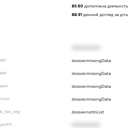
85.60
допоміжна діяльність 
88.91
денний догляд за діт
XXXXXXXXXX
Debt
dossier.missingData
Debt
dossier.missingData
Payer
dossier.missingData
Annul
dossier.missingData
le_tax_reg
dossier.notInList
profit
XXXXXXXXXX