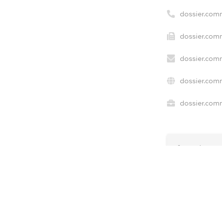
dossier.com
dossier.com
dossier.com
dossier.com
dossier.comm
freemium.e
freemium.e
freemium.
FREEMIUM.