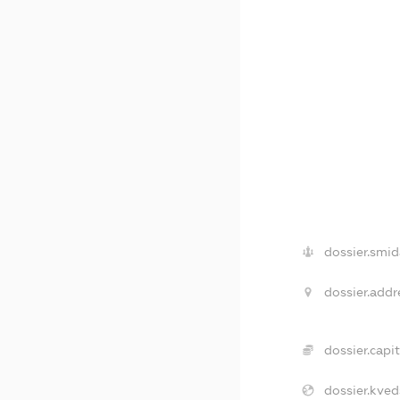
dossier.smid
dossier.addr
dossier.capit
dossier.kved