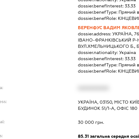
dossier.benefInterest:
33.33
dossier.benefType:
Прямий в
dossier.benefRole:
КІНЦЕВИ
БЕРЕНФУС ВАДИМ ЯКОВЛ
dossier.address:
УКРАЇНА, 7
ІВАНО-ФРАНКІВСЬКИЙ Р-Н
ВУЛ.ХМЕЛЬНИЦЬКОГО Б., Б
dossier.nationality:
Україна
dossier.benefInterest:
33.33
dossier.benefType:
Прямий в
dossier.benefRole:
КІНЦЕВИ
a:
XXXXXXXXXX
ess:
УКРАЇНА, 03150, МІСТО К
БУДИНОК 51/1-А, ОФІС 180
al:
30 000 грн.
s:
85.31
загальна середня осві