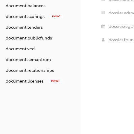
document.balances
dossier.edrp
document.scorings
new!
dossier.regD
document.tenders
document.publicfunds
dossier.fou
document.ved
document.semantrum
document.relationships
document.licenses
new!