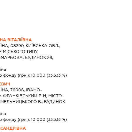
НА ВІТАЛІЇВНА
ЇНА, 08290, КИЇВСЬКА ОБЛ.,
Е МІСЬКОГО ТИПУ
МАРЬОВА, БУДИНОК 28,
їна
о фонду (грн.):
10 000
(33.333 %)
ЕВИЧ
ЇНА, 76006, ІВАНО-
О-ФРАНКІВСЬКИЙ Р-Н, МІСТО
ХМЕЛЬНИЦЬКОГО Б., БУДИНОК
їна
о фонду (грн.):
10 000
(33.333 %)
КСАНДРІВНА