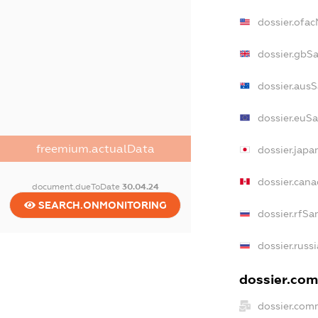
dossier.ofa
dossier.gbS
dossier.aus
dossier.euS
freemium.actualData
dossier.jap
dossier.can
document.dueToDate
30.04.24
SEARCH.ONMONITORING
dossier.rfSa
dossier.russ
dossier.com
dossier.com