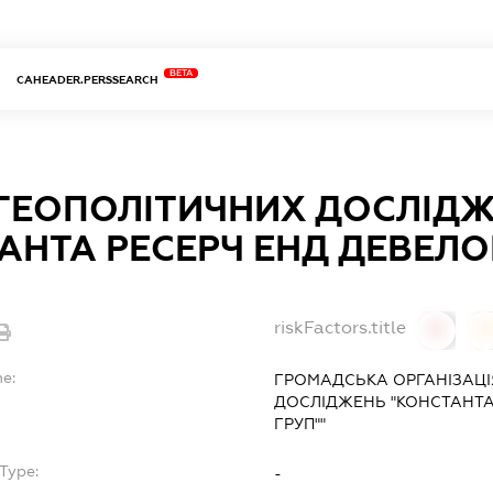
BETA
CAHEADER.PERSSEARCH
 ГЕОПОЛІТИЧНИХ ДОСЛІД
АНТА РЕСЕРЧ ЕНД ДЕВЕЛО
riskFactors.title
0
0
me:
ГРОМАДСЬКА ОРГАНІЗАЦІ
ДОСЛІДЖЕНЬ "КОНСТАНТА
ГРУП""
Type:
-