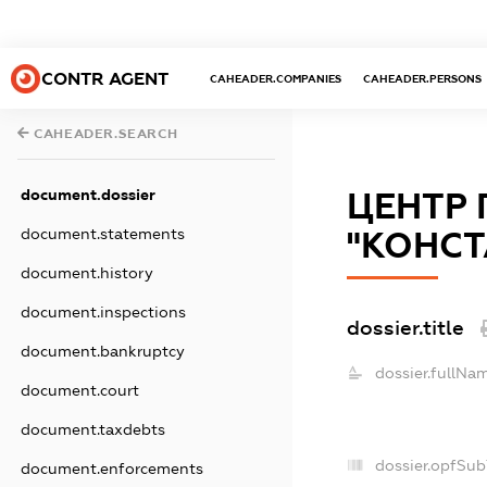
CONTR AGENT
CAHEADER.COMPANIES
CAHEADER.PERSONS
CAHEADER.SEARCH
document.dossier
ЦЕНТР
document.statements
"КОНСТ
document.history
document.inspections
dossier.title
document.bankruptcy
dossier.fullNa
document.court
document.taxdebts
dossier.opfSub
document.enforcements