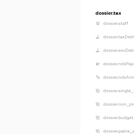
dossier.tax
dossier.staff
dossier.taxDeb
dossier.esvDeb
dossier.ndsPay
dossier.ndsAn
dossier.single
dossier.non_pr
dossier.budge
dossier.palne_