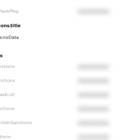
xPayerReg
XXXXXXXXXX
ons.title
ns.noData
ns
nctions
XXXXXXXXXX
nctions
XXXXXXXXXX
ackList
XXXXXXXXXX
nctions
XXXXXXXXXX
onSdnSanctions
XXXXXXXXXX
tions
XXXXXXXXXX