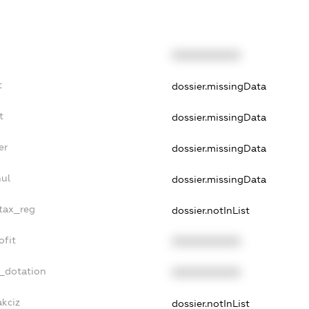
XXXXXXXXXX
t
dossier.missingData
t
dossier.missingData
er
dossier.missingData
nul
dossier.missingData
_tax_reg
dossier.notInList
ofit
XXXXXXXXXX
t_dotation
XXXXXXXXXX
akciz
dossier.notInList