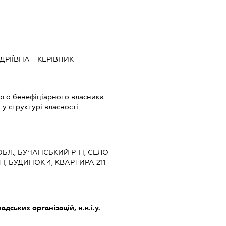
ДРІЇВНА
-
КЕРІВНИК
ого бенефіціарного власника
у структурі власності
 ОБЛ., БУЧАНСЬКИЙ Р-Н, СЕЛО
, БУДИНОК 4, КВАРТИРА 211
дських організацій, н.в.і.у.