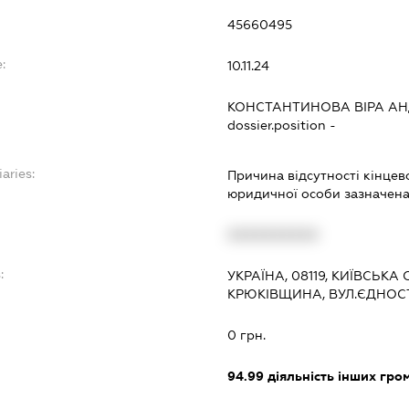
45660495
:
10.11.24
КОНСТАНТИНОВА ВІРА АН
dossier.position -
aries:
Причина відсутності кінцев
юридичної особи зазначена 
XXXXXXXXXX
:
УКРАЇНА, 08119, КИЇВСЬКА
КРЮКІВЩИНА, ВУЛ.ЄДНОСТІ
0 грн.
94.99
діяльність інших грома