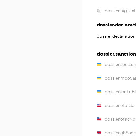
dossier.bigTa
dossier.declarati
dossier.declaratio
dossier.sanctio
dossier.specSa
dossier.rnboSa
dossier.amkuBl
dossier.ofacSa
dossier.ofacN
dossier.gbSanc