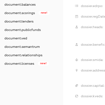
document.balances
dossier.edrpo:
document.scorings
new!
dossier.regDate
document.tenders
dossier.heads:
document.publicfunds
document.ved
dossier.benefici
document.semantrum
document.relationships
dossier.smida:
document.licenses
new!
dossier.address
dossier.capital:
dossier.kveds: