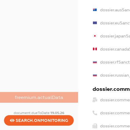
dossier.ausSan
dossier.euSanc
dossier.japanS
dossier.canada
dossier.rfSanc
dossier.russian
dossier.comme
freemium.actualData
dossier.commer
dossier.comme
document.dueToDate
19.05.26
SEARCH.ONMONITORING
dossier.commer